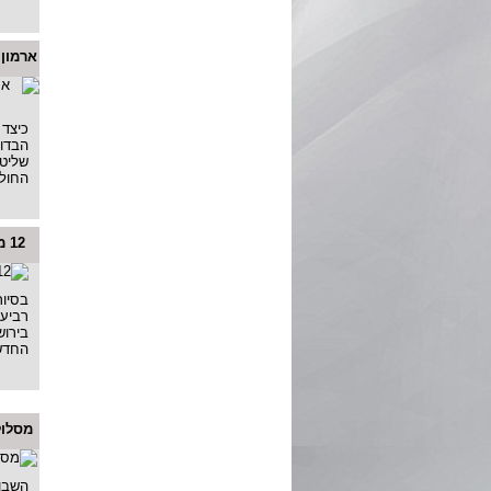
ארמון 
כיצד
הבדו
שליט 
החולה
12 מיליון פריטים סרוק...
בסיור
רביעי
בירוש
החדש
מסלול