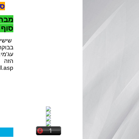
סיורי VIP ב
מבחר
סוף 
שישי 
בבוקר
עג'מי
הזה
ll.asp