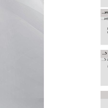
ע...
...