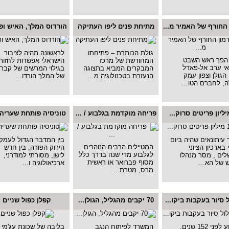
החורף של האמיר מ...
מתיחת פנים ליפו העתיקה
הורדוס המלך, האיש ופו
גולת הכותרת – פתיחתו
לראשונה תהיה לציבור
 הפך ראש השבט
המחודשת של מרכז
הישראלי אפשרות לחזות
אי ערב אל-פאדל
המבקרים המביא בתצוגה
בגילוי המרשים של קברו
הגולן וצפון עמק
הנעזרת בטכנולוגיה מ...
של המלך הורדו...
, לחברם הטו...
פריחה מוקדמת בגלבוע / ...
טוניסיה פותחת שעריה ל
 עיתונאים שהיה ביום
בין המדבר הגדול לעמק
המטיילים הרבים הנוהרים
 בארכיון הציוני
הירוק הפורה, בין חדש
לגלבוע מדי שנה בדרך כלל
לים , מסר מנהלו
לישן, מסורתי למודרני,
מסוף פברואר או ראשית
 של הא...
ארכיאולוגיה ו...
מרס, מטרת...
 סיור בעקבות ביקו...
70 יקבים מהגליל, הגולן...
קפלן כפול שניים
השבוע לפני 152 שנים,
המשרד לפיתוח הנגב
בליבה של שכונת עג'מי