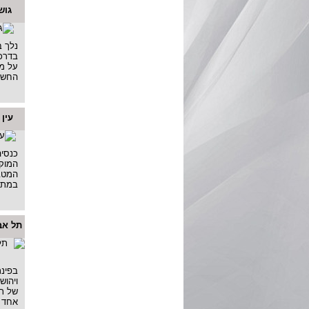
גוש
נלך ב
בדרכ
על מק
החשמו
עין 
כנסיה
המוקד
המטבי
במתח
תל אבי
בפינת
של ת
אחד ה