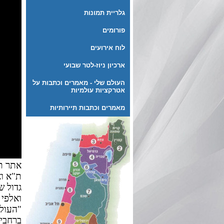
גלריית תמונות
פורומים
לוח אירועים
ארכיון ניוז-לטר שבועי
העולם שלי - מאמרים וכתבות על
אטרקציות עולמיות
מאמרים וכתבות תיירותיות
אתר תי
ת"א וא
גדול ש
ואלפי 
"העולם
ברחבי 