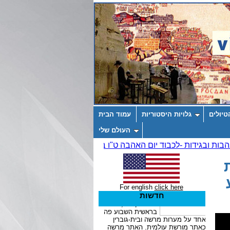
טיולים
גלויות היסטוריות
עמוד הבית
העולם שלי
ת
For english
click here
חדשות