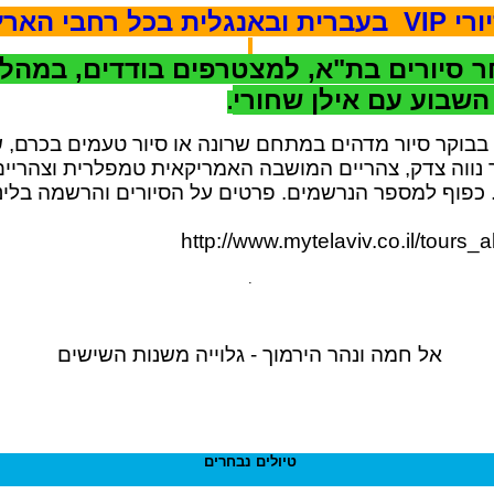
עברית ובאנגלית בכל רחבי הארץ
 סיורים בת"א, למצטרפים בודדים, במהל
השבוע עם אילן שחורי
.
בבוקר סיור מדהים במתחם שרונה או סיור טעמים בכרם, 
 נווה צדק, צהריים המושבה האמריקאית טמפלרית וצהריים
. כפוף למספר הנרשמים. פרטים על הסיורים והרשמה בלינ
http://www.mytelaviv.co.il/tours_a
.
אל חמה ונהר הירמוך - גלוייה משנות השישים
טיולים נבחרים