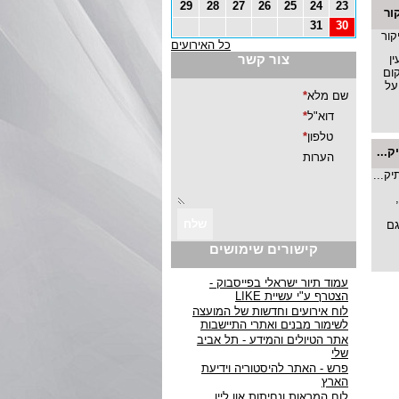
29
28
27
26
25
24
23
ור
31
30
כל האירועים
צור קשר
ן
ום
על
...
גם
קישורים שימושים
עמוד תיור ישראלי בפייסבוק -
הצטרף ע"י עשיית LIKE
לוח אירועים וחדשות של המועצה
לשימור מבנים ואתרי התיישבות
אתר הטיולים והמידע - תל אביב
שלי
פרש - האתר להיסטוריה וידיעת
הארץ
לוח המראות ונחיתות און ליין