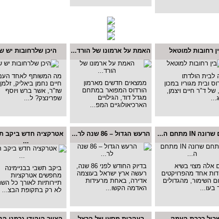
ן רחובות למוטאל
האמת על ארמונו של הורד...
היכן שלרחובות יש ש
לבית הולדתו
מה המשותף לאחד העם
ממצאים חדשים מארמון
ס ובית מגוריו במכון
חיים נחמן ביאליק, זלמן
הורדוס המפואר במתחם
, של ד"ר חיים ויצמן,
שז"ר, אשר ברש ויוסף
מגדל דוד, הגילויים
...
שפרינצק? ל...
הארכיאולוגיים המפ...
 IN מתחם ה...
הרעש הגדול – 86 שנה לר...
אטרקציה חדש ביקב ת
...
 אלה מצוי בשיא
בדיוק החודש לפני 86 שנה,
ביקב תשבי בבניימינה
דות אחד מהפרויקטים
רעשה ארץ ישראל בעוצמה
מחפשים אטרקציות
 השימור, מהגדולים
אדירה, באחת מרעידות
תיירותיות לאורך כל השנ
 בעו...
האדמה הקשו...
לא רק בתקופת הבצ...
ביל רכבת העמק
בעקבות מסעו של הרצל
הצייר היהודי גרמני הנש