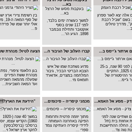
בא...
 אלה יצא לאור ספרון
בין רשימת ציירי ארץ יש
 בשם "שביל רכבת
של סוף המאה 
למשך כעשרה ימים בלבד,
, מדריך טיולים
אולי יותר שמו של פרידר
לפני 117 שנים בסוף
..
פ...
אוקטובר ותחילת נובמבר
1898. הגיע הר...
 ארתור ג'יימס ב...
קברו העלוב של הגיבור ה...
הצעה לטיול: מנהרת ששת
בדיוק לפני 90 שנה, ב-25
מדוע נשתכח שמו של איש
בגן הלאומי ציפורי, נפת
למרס 1925, התקיים
הצבא הבריטי הבכיר, גיבור
מנהרת ששת הפירים
ר ההיסטוריה של
המלחמה במצרים, אדוארד
שפעלה מהמאה השנייה
 ג'יימ...
תומאס מי...
ועד המאה השביעית...
דק - מסע אל האמא...
מכמני קיסריה – סיכומים...
"הידעת את הארץ?.
 ושתיים שנה לפני
מתוך יוזמה פרטית ותרומות
במשך 40 שנה (1920-
 אחוזת בית (תל
הפיקה באחרונה העמותה
1960) הקדיש עצמו, יוס
, החלה ההתיישבות
לידידי קיסריה העתיקה צמד
ברסלבי (ברסלבסקי)
ת נווה צד...
ספרי ...
לחקר ארץ ישראל וי...