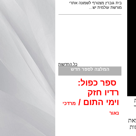
כל החדשות
המלצה לספר חדש
ספר כפול:
רדיו חזק
וימי התום /
מרדכי
ר
נאור
צאת
ות