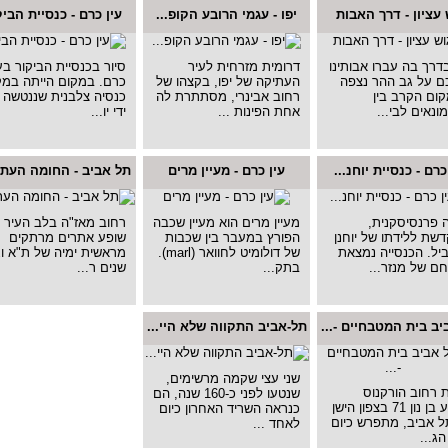
 עציון - דרך האבות
יפו - עגמי הרובע הקופ...
עין כרם - כנסיית הביק
דרך בה עברו אבותינו
דרומית מזרחית לעיר
סיור בכנסיית הביקור בעי
ם על גב ההר נצפה
העתיקה של יפו, בקצהו של
כרם. במקום הייתה במק
ום הקרב בין
רחוב אבינרי, מסתתרת לה
כנסיה צלבנית שננטשה 
נאים לבי...
אחת הפינות ...
ידי יו...
כרם - כנסיית יוחנ...
עין כרם - מעיין מרים
תל אביב - החומה העתיק
 פרנסיסקנית,
מעיין מרים הוא מעיין שכבה
רחוב מאז"ה בלב העיר ,
שת ללידתו של יוחנן
הפורץ במעבר בין שכבות
שופע אתרים מרתקים
ל. הכנסייה נמצאת
של דולומיט לחוואר (marl).
מראשית ימיה של ת"א ו
ם של מנזר...
בתק...
שנים ר...
ב בית המטבחיים -...
תל-אביב התקווה שלא היי...
שני עצי שקמה מרשימים,
 רחוב הורקנוס
שנטעו לפני כ-160 שנה, הם
ויהושע בן נון 71 בצפון הישן
כנראה השריד האחרון כיום
ל אביב, מתפרש כיום
לאחד ...
ג...