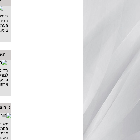
בימים
חביב
העמק"
בעקב.
האם
הביקו
ארתור
נווה צ
עשרים
הקמת
אביב)
בשכונ