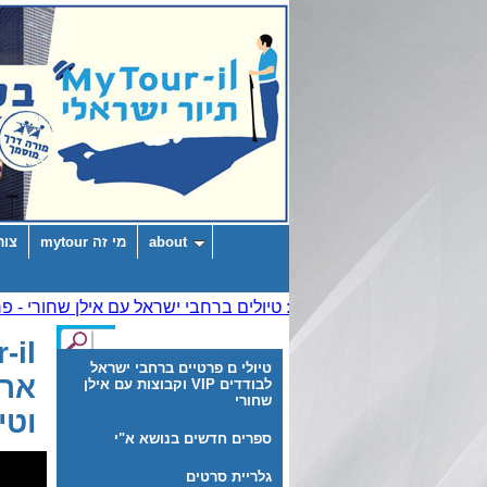
about
מי זה mytour
צור
טיולי ם פרטיים ברחבי ישראל
ארץ
לבודדים VIP וקבוצות עם אילן
שחורי
וטי
ספרים חדשים בנושא א"י
גלריית סרטים