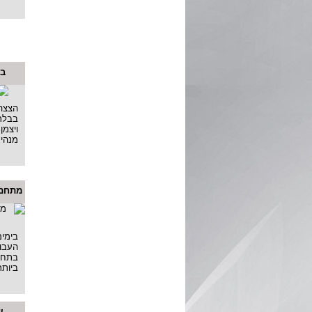
בי
הצצה 
בבלרו
ויצמן
מנהיג
מתחם שרונה
בימים
העבו
בתחום
ביותר
ש