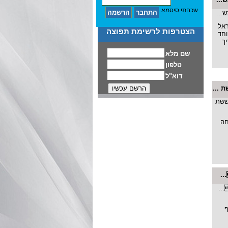
שכחתי סיסמא
ראל
הצטרפות לרשימת תפוצה
ה-19, מיוחד
יך
 ...
חה
..
ף