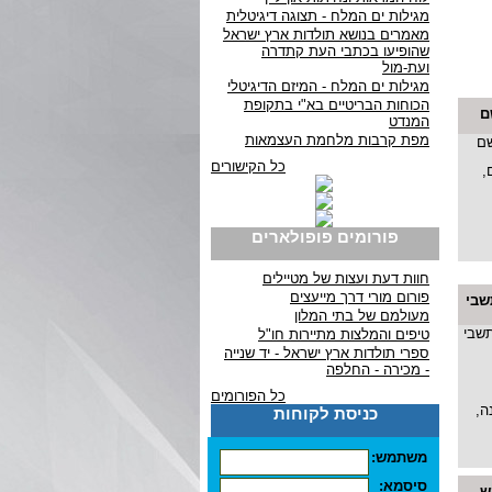
מגילות ים המלח - תצוגה דיגיטלית
מאמרים בנושא תולדות ארץ ישראל
שהופיעו בכתבי העת קתדרה
ועת-מול
מגילות ים המלח - המיזם הדיגיטלי
הכוחות הבריטיים בא"י בתקופת
ם
המנדט
מפת קרבות מלחמת העצמאות
כל הקישורים
,
פורומים פופולארים
חוות דעת ועצות של מטיילים
פורום מורי דרך מייעצים
שבי
מעולמם של בתי המלון
טיפים והמלצות מתיירות חו"ל
ספרי תולדות ארץ ישראל - יד שנייה
- מכירה - החלפה
כל הפורומים
ה,
כניסת לקוחות
משתמש:
סיסמא:
...