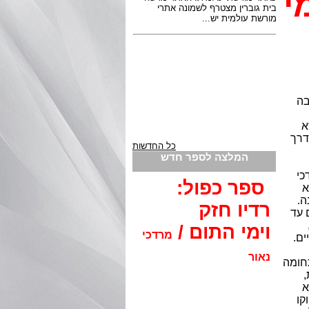
י
בה
א
דרך
כל החדשות
המלצה לספר חדש
כי
ספר כפול:
א
ה.
רדיו חזק
 עד
וימי התום /
מרדכי
ים.
נאור
תחומה
,
א
קו