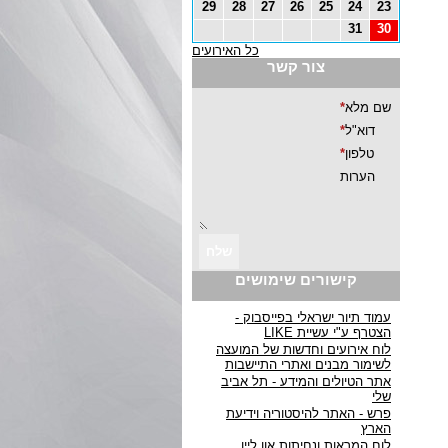
29
28
27
26
25
24
23
31
30
כל האירועים
צור קשר
קישורים שימושים
עמוד תיור ישראלי בפייסבוק -
הצטרף ע"י עשיית LIKE
לוח אירועים וחדשות של המועצה
לשימור מבנים ואתרי התיישבות
אתר הטיולים והמידע - תל אביב
שלי
פרש - האתר להיסטוריה וידיעת
הארץ
לוח המראות ונחיתות און ליין