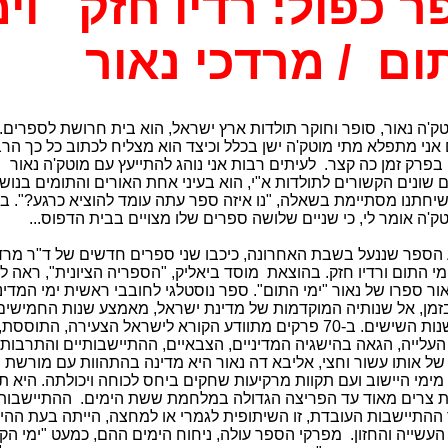
ר כפול: רדיו חזק וימ
ום / מרדכי נאור
טק'ה נאור, סופר וחוקר תולדות ארץ ישראל, הוא בית חרושת לספרים.
 אני מתפלא מתי מוטק'ה ישן בכלל וכיצד הוא מצליח לכתוב כל כך הר
בפרק זמן כה קצר.
לעיתים רבות אני נוהג להתייעץ עם מוטק'ה נאור
ם שונים הקשורים לתולדות א"י, הוא בעיני אחת האורים והתומים בנוש
שיחתנו מסתיימת בשאלה, "נו איזה ספר עתה עומד להוציא כרגע?". ב
ק'ה אומר לי, כי שניים שלושה ספרים שלו מצויים בבית הדפוס...
הספר שננעל בשבת האחרונה, כיכבו שני ספרים חדשים של ד"ר מרד
מי התום ורדיו חזק. בהוצאת
מוסד ביאליק, "הספריה הציונית", ראה ל
ר ספרו של נאור "ימי התום". ספר נוסטלגי לחובבי ראשית ימי המדינ
מן, אל שנותיה המוקדמות של מדינת ישראל, מאמצע שנות החמישים
שלהי שנות השישים. ב-70 פרקים מתוודע הקורא לישראל הצעירה, התוססת,
העלייה, הגאה בהישגיה המדיניים, הצבאיים, ההתיישבותיים והתרבותי
של אותו עשור וחצי, אליבא דה נאור היא מדינה בהתהוות עם מורשת
מימי היישוב ועם תקוות מרקיעות שחקים ביחס לכוחה ויכולתה. היא 
ת צרים מאוד עד הפריצה הגדולה במלחמת ששת הימים.
ההתיישבות
 ההתיישבות העובדת, זו השיתופית לגמרי או למחצה, הייתה בעת ההי
עשייה והחזון.
מפרקי הספר עולה, ניחוח הימים ההם, כמעט "ימי הקו