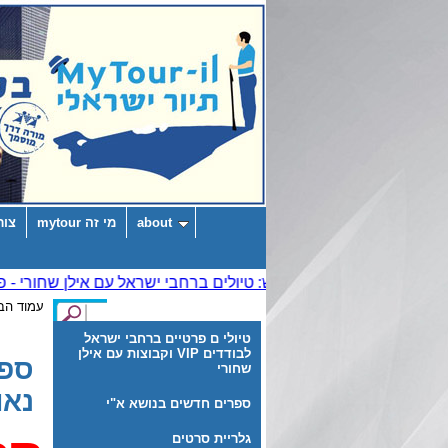
about
מי זה mytour
צור
עמוד הב
טיולי ם פרטיים ברחבי ישראל
לבודדים VIP וקבוצות עם אילן
ספר
שחורי
נאו
ספרים חדשים בנושא א"י
גלריית סרטים