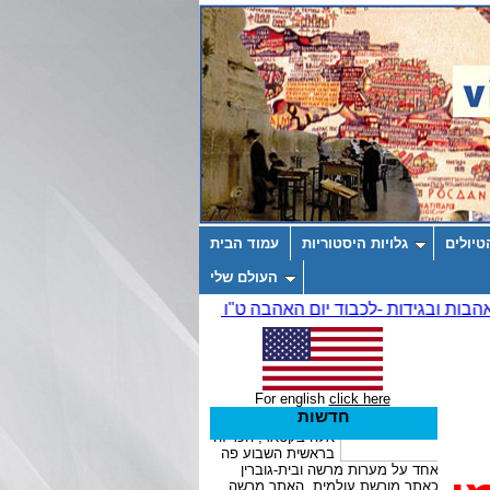
טיולים
גלויות היסטוריות
עמוד הבית
העולם שלי
For english
click here
חדשות