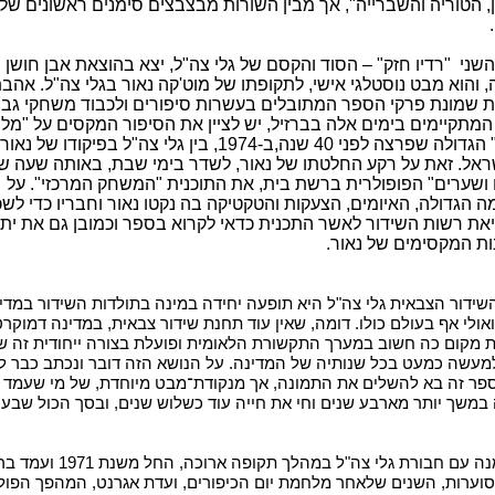
, הטוריה והשברייה", אך מבין השורות מבצבצים סימנים ראשונים של
שני
"רדיו חזק" – הסוד והקסם של גלי צה"ל, יצא בהוצאת אבן חושן
 והוא מבט נוסטלגי אישי, לתקופתו של מוט'קה נאור בגלי צה"ל. אהבת
ת שמונת פרקי הספר המתובלים בעשרות סיפורים ולכבוד משחקי גבי
המתקיימים בימים אלה בברזיל, יש לציין את הסיפור המקסים על "מ
העולם" הגדולה שפרצה לפני 40 שנה,ב-1974, בין גלי צה"ל בפיקודו ש
שראל. זאת על רקע החלטתו של נאור, לשדר בימי שבת, באותה שעה ש
 ושערים" הפופולרית ברשת בית, את התוכנית "המשחק המרכזי". על
 הגדולה, האיומים, הצעקות והטקטיקה בה נקטו נאור וחבריו כדי לשכ
את רשות השידור לאשר התכנית כדאי לקרוא בספר וכמובן גם את ית
ות המקסימים של נאור.
ידור הצבאית גלי צה"ל היא תופעה יחידה במינה בתולדות השידור במדי
אולי אף בעולם כולו. דומה, שאין עוד תחנת שידור צבאית, במדינה דמוקרט
 מקום כה חשוב במערך התקשורת הלאומית ופועלת בצורה ייחודית זה ש
מעשה כמעט בכל שנותיה של המדינה. על הנושא הזה דובר ונכתב כבר ל
ספר זה בא להשלים את התמונה, אך מנקודת־מבט מיוחדת, של מי שעמד
משך יותר מארבע שנים וחי את חייה עוד כשלוש שנים, ובסך הכול שבע 
נאור נמנה עם חבורת גלי צה"ל במהלך תקופה ארוכ
וערות, השנים שלאחר מלחמת יום הכיפורים, ועדת אגרנט, המהפך הפולי