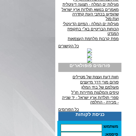
מגילות ים המלח - תצוגה דיגיטלית
מאמרים בנושא תולדות ארץ ישראל
שהופיעו בכתבי העת קתדרה
ועת-מול
מגילות ים המלח - המיזם הדיגיטלי
הכוחות הבריטיים בא"י בתקופת
המנדט
מפת קרבות מלחמת העצמאות
כל הקישורים
פורומים פופולארים
חוות דעת ועצות של מטיילים
פורום מורי דרך מייעצים
מעולמם של בתי המלון
טיפים והמלצות מתיירות חו"ל
ספרי תולדות ארץ ישראל - יד שנייה
- מכירה - החלפה
כל הפורומים
כניסת לקוחות
משתמש:
סיסמא: