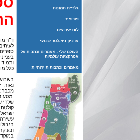
ספ
גלריית תמונות
הת
פורומים
לוח אירועים
ד"ר מו
ארכיון ניוז-לטר שבועי
לעיתים
ספרים 
העולם שלי - מאמרים וכתבות על
אטרקציות עולמיות
בענייני
ותמיד 
מאמרים וכתבות תיירותיות
כלל מוט
בשבוע 
נאור.
י
מכבר או
מסע בז
קולטת 
ישראל 
עשירה 
בגבולו
ובעיקר
במוקד ה