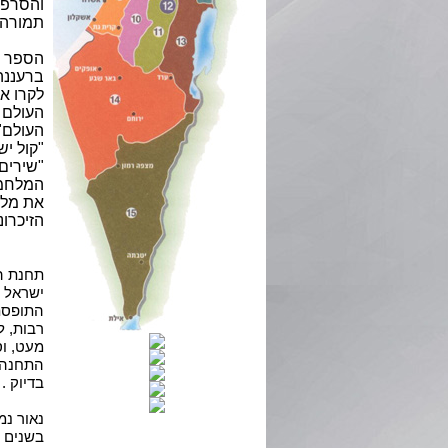
והסרפן
תמורה.
הספר ה
ברעננה,
לקרו א
העולם 
"קול י
"שירים
המלחמה
את מלי
הזיכרונ
תחנת הש
ישראל ו
התופסת
רבות, ל
מעט, ו
התחנה ב
בדיוק
.
בשנים ס