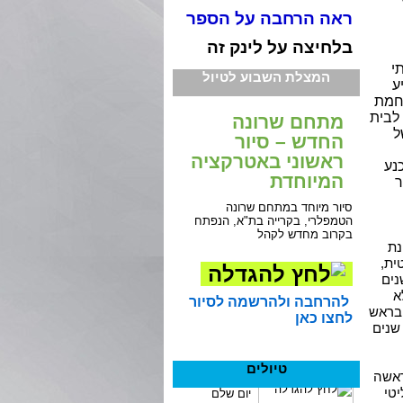
ראה הרחבה על הספר
בלחיצה על לינק זה
י
המצלת השבוע לטיול
ע
לחמת
ל נאור לבית
מתחם שרונה
ל
החדש – סיור
ראשוני באטרקציה
נע
המיוחדת
ר
סיור מיוחד במתחם שרונה
הטמפלרי, בקרייה בת"א, הנפתח
בקרוב מחדש לקהל
נת
ית,
נים
א
להרחבה ולהרשמה לסיור
 בראש
לחצו כאן
שנים
טיולים
ה, החל משנת 1971 ועמד בראשה
טי