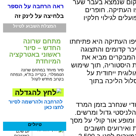
מקום שנמצא בעבר שער
ראה הרחבה על הספר
 העתיקה. חופרים
בלחיצה על לינק זה
עלים לגילוי חלקיו
המצלת השבוע לטיול
מתחם שרונה
פו העתיקה היא פתיחתו
החדש – סיור
ר קדומים והתצוגה
ראשוני באטרקציה
ז המבקרים מביא את
המיוחדת
 העיר לאורך 5,000 שנות היסטוריה, תוך שימוש
סיור מיוחד במתחם שרונה
וגית ייחודית על
הטמפלרי, בקרייה בת"א, הנפתח
בקרוב מחדש לקהל
סלול הליכה בתוך
להרחבה ולהרשמה לסיור
די שנחרב בזמן המרד
לחצו כאן
הלניסטי גדול ומרשים.
ומופע אור קולי על מסך
טיולים
פות ואירועים חשובים