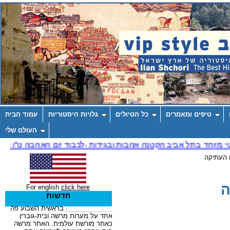
טיפים ומאמרים
כל הטיולים
גלויות היסטוריות
עמוד הבית
העולם שלי
 העתיקה
ה
For english
click here
חדשות