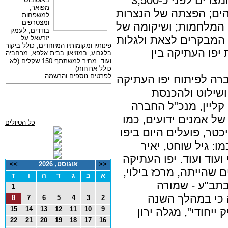
שהתרחשו בעיר: כיבוד יפו על ידי המצרים לפני כ-3,500
הים; הפצתה של הנצרות
 המלחמות; ושיקומה של
 המבקרים לצאת ולגלות
 יפו העתיקה בין
ה לפיתוח יפו העתיקה
ושילוט ולהכנסת
קליין, מנכ"ל החברה
 של אמנים ידועים, כמו
כל הטיולים
יכטר, פועלים היום ביפו
: גיל שוחט, יאיר
עוד ועוד. יפו העתיקה
<<
אוגוסט, 2026
>>
 שהייתה, מרכז בילוי,
א
ב
ג
ד
ה
ו
ז
תב"ע - שמורה
1
ה כי במהלך השנה
8
7
6
5
4
3
2
15
14
13
12
11
10
9
ייחודי", מגלה ירון
22
21
20
19
18
17
16