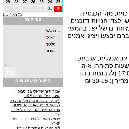
29
28
27
26
25
24
23
31
30
כזית, מול הכנסייה
כל האירועים
צור קשר
ולצדו חנויות ודוכנים
מיוחדים של יפו. בהמשך
הם יבצעו ויציגו אמנים
ת, אנגלית, ערבית,
שעות פתיחה: א-ה
ושבת 20:00-09:00, שישי 17:00-09:00 (לקבוצות ניתן
 30-15 ₪
קישורים שימושים
עמוד תיור ישראלי בפייסבוק -
הצטרף ע"י עשיית LIKE
לוח אירועים וחדשות של המועצה
לשימור מבנים ואתרי התיישבות
אתר הטיולים והמידע - תל אביב
שלי
פרש - האתר להיסטוריה וידיעת
הארץ
לוח המראות ונחיתות און ליין