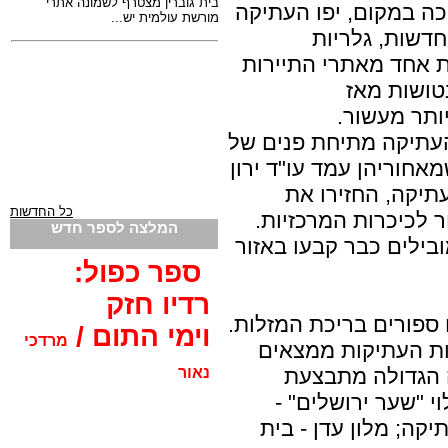
כה במקום, יפו העתיקה
דשות, גלריות
ת אחד מאתרי התיירות
טושות מאז
עתיקה מתיחת פנים של
אחוריהן עמד עו"ד ירון
עתיקה, החזירו את
כל החדשות
 לכיכרות המרכזיות.
המלצה לספר חדש
ובילים כבר קבעו באזור
ספר כפול:
רדיו חזק
 ספורים בריכת המזלות.
וימי התום /
מרדכי
ת העתיקות ממצאים
נאור
 הגדולה מתבצעת
 "שער ירושלים" -
ה; מלון עדן - בית