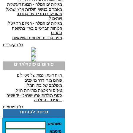
מגילות ים המלח - תצוגה דיגיטלית
מאמרים בנושא תולדות ארץ ישראל
שהופיעו בכתבי העת קתדרה
ועת-מול
מגילות ים המלח - המיזם הדיגיטלי
הכוחות הבריטיים בא"י בתקופת
המנדט
מפת קרבות מלחמת העצמאות
כל הקישורים
פורומים פופולארים
חוות דעת ועצות של מטיילים
פורום מורי דרך מייעצים
מעולמם של בתי המלון
טיפים והמלצות מתיירות חו"ל
ספרי תולדות ארץ ישראל - יד שנייה
- מכירה - החלפה
כל הפורומים
כניסת לקוחות
משתמש:
סיסמא: