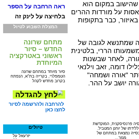
 שהישוב במקום הוא
ראה הרחבה על הספר
אסות על מורדות ההרים
בלחיצה על לינק זה
יזור, כבר בתקופות
המצלת השבוע לטיול
מתחם שרונה
רה שמתנשא לגובה של
החדש – סיור
" שמשמעותו הררי, בלטינית
ראשוני באטרקציה
ורה, לאחר שבשנות
המיוחדת
ילו דומה, זאב וילנאי
סיור מיוחד במתחם שרונה
ר "אורה ושמחה"
הטמפלרי, בקרייה בת"א, הנפתח
בקרוב מחדש לקהל
רה יושב על ההר.
להרחבה ולהרשמה לסיור
לחצו כאן
טיולים