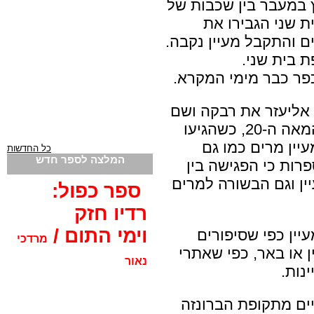
ץ במעבר בין שכבות של
). בתקופת בית שני הגבירו את
ים והתקבל מעיין נקבה.
ת בית שני.
פר כבר מימי המקרא.
אליעזר את רבקה ושם
נפגשו נשות הכפר ורכלו מאז ועד המאה ה-20, כשהגיעו
עיין מרים כמו גם
כל החדשות
המלצה לספר חדש
פרות כי הפגישה בין
ן וגם הבשורה למרים
ספר כפול:
רדיו חזק
וימי התום /
יין כפי שסיפורים
מרדכי
 או באר, כפי שאתרי
נאור
נות.
יים מתקופת הברונזה