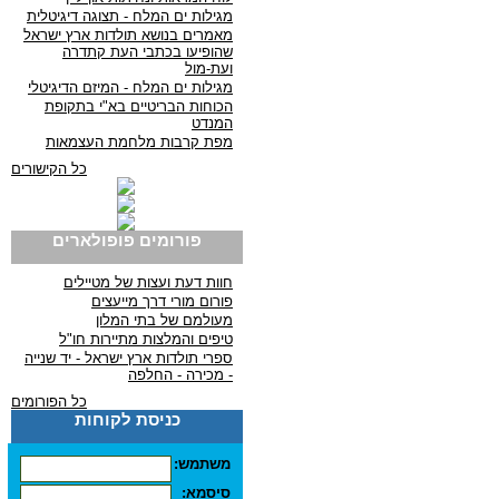
מגילות ים המלח - תצוגה דיגיטלית
מאמרים בנושא תולדות ארץ ישראל
שהופיעו בכתבי העת קתדרה
ועת-מול
מגילות ים המלח - המיזם הדיגיטלי
הכוחות הבריטיים בא"י בתקופת
המנדט
מפת קרבות מלחמת העצמאות
כל הקישורים
פורומים פופולארים
חוות דעת ועצות של מטיילים
פורום מורי דרך מייעצים
מעולמם של בתי המלון
טיפים והמלצות מתיירות חו"ל
ספרי תולדות ארץ ישראל - יד שנייה
- מכירה - החלפה
כל הפורומים
כניסת לקוחות
משתמש:
סיסמא: