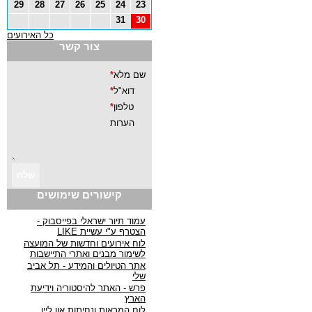
29
28
27
26
25
24
23
31
30
כל האירועים
צור קשר
קישורים שימושים
עמוד תיור ישראלי בפייסבוק -
הצטרף ע"י עשיית LIKE
לוח אירועים וחדשות של המועצה
לשימור מבנים ואתרי התיישבות
אתר הטיולים והמידע - תל אביב
שלי
פרש - האתר להיסטוריה וידיעת
הארץ
לוח המראות ונחיתות און ליין