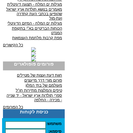
מגילות ים המלח - תצוגה דיגיטלית
מאמרים בנושא תולדות ארץ ישראל
שהופיעו בכתבי העת קתדרה
ועת-מול
מגילות ים המלח - המיזם הדיגיטלי
הכוחות הבריטיים בא"י בתקופת
המנדט
מפת קרבות מלחמת העצמאות
כל הקישורים
פורומים פופולארים
חוות דעת ועצות של מטיילים
פורום מורי דרך מייעצים
מעולמם של בתי המלון
טיפים והמלצות מתיירות חו"ל
ספרי תולדות ארץ ישראל - יד שנייה
- מכירה - החלפה
כל הפורומים
כניסת לקוחות
משתמש:
סיסמא: