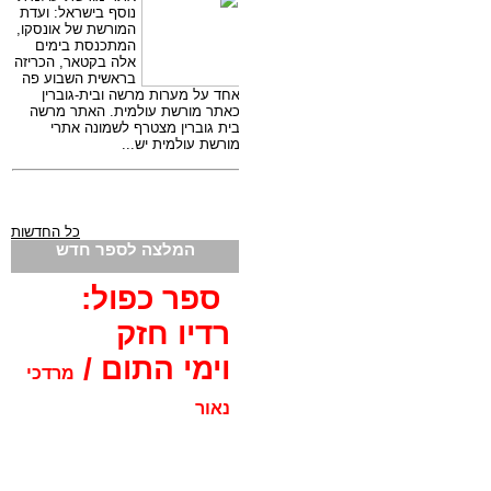
כל החדשות
המלצה לספר חדש
ספר כפול:
רדיו חזק
וימי התום /
מרדכי
נאור