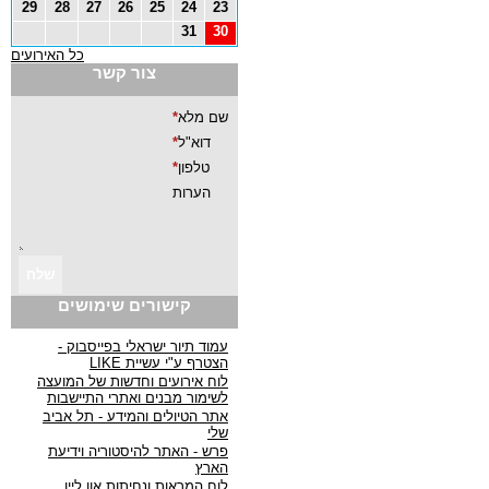
29
28
27
26
25
24
23
31
30
כל האירועים
צור קשר
קישורים שימושים
עמוד תיור ישראלי בפייסבוק -
הצטרף ע"י עשיית LIKE
לוח אירועים וחדשות של המועצה
לשימור מבנים ואתרי התיישבות
אתר הטיולים והמידע - תל אביב
שלי
פרש - האתר להיסטוריה וידיעת
הארץ
לוח המראות ונחיתות און ליין