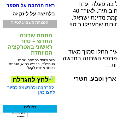
 בה פעלה ועדה
ראה הרחבה על הספר
מיוחדת שעסקה בבחירת שמות לרחובותיה. לאורך 40
בלחיצה על לינק זה
קמת מדינת ישראל,
המצלת השבוע לטיול
בות שהעניקו ביטוי
מתחם שרונה
החדש – סיור
ראשוני באטרקציה
יר החלו סמוך מאוד
המיוחדת
פרנסי השכונה החדשה
סיור מיוחד במתחם שרונה
....
הטמפלרי, בקרייה בת"א, הנפתח
בקרוב מחדש לקהל
להמשך המאמר שהופיע בגליון ארץ וטבע, תשרי
להרחבה ולהרשמה לסיור
לחצו כאן
טיולים