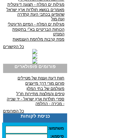
מגילות ים המלח - תצוגה דיגיטלית
מאמרים בנושא תולדות ארץ ישראל
שהופיעו בכתבי העת קתדרה
ועת-מול
מגילות ים המלח - המיזם הדיגיטלי
הכוחות הבריטיים בא"י בתקופת
המנדט
מפת קרבות מלחמת העצמאות
כל הקישורים
פורומים פופולארים
חוות דעת ועצות של מטיילים
פורום מורי דרך מייעצים
מעולמם של בתי המלון
טיפים והמלצות מתיירות חו"ל
ספרי תולדות ארץ ישראל - יד שנייה
- מכירה - החלפה
כל הפורומים
כניסת לקוחות
משתמש:
סיסמא: