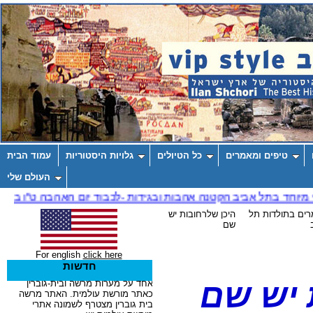
טיפים ומאמרים
כל הטיולים
גלויות היסטוריות
עמוד הבית
העולם שלי
ים בתולדות תל
היכן שלרחובות יש
שם
For english
click here
חדשות
יש
שם