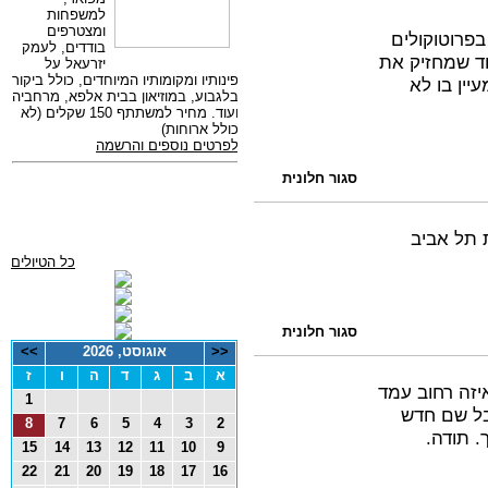
פרוטוקולים
ד שמחזיק את
ין בו לא
סגור חלונית
 תל אביב
כל הטיולים
סגור חלונית
<<
אוגוסט, 2026
>>
א
ב
ג
ד
ה
ו
ז
יזה רחוב עמד
1
בל שם חדש
8
7
6
5
4
3
2
. תודה.
15
14
13
12
11
10
9
22
21
20
19
18
17
16