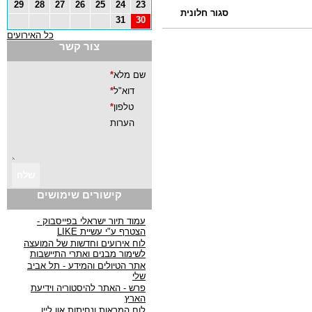
29
28
27
26
25
24
23
סגור חלונית
31
30
כל האירועים
צור קשר
קישורים שימושים
עמוד תיור ישראלי בפייסבוק -
הצטרף ע"י עשיית LIKE
לוח אירועים וחדשות של המועצה
לשימור מבנים ואתרי התיישבות
אתר הטיולים והמידע - תל אביב
שלי
פרש - האתר להיסטוריה וידיעת
הארץ
לוח המראות ונחיתות און ליין