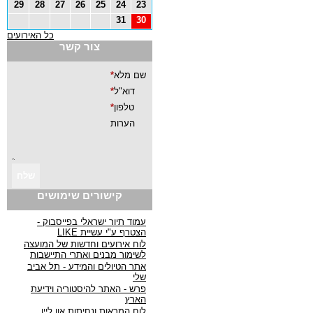
29
28
27
26
25
24
23
31
30
כל האירועים
צור קשר
קישורים שימושים
עמוד תיור ישראלי בפייסבוק -
הצטרף ע"י עשיית LIKE
לוח אירועים וחדשות של המועצה
לשימור מבנים ואתרי התיישבות
אתר הטיולים והמידע - תל אביב
שלי
פרש - האתר להיסטוריה וידיעת
הארץ
לוח המראות ונחיתות און ליין