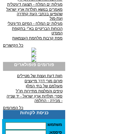
מגילות ים המלח - תצוגה דיגיטלית
מאמרים בנושא תולדות ארץ ישראל
שהופיעו בכתבי העת קתדרה
ועת-מול
מגילות ים המלח - המיזם הדיגיטלי
הכוחות הבריטיים בא"י בתקופת
המנדט
מפת קרבות מלחמת העצמאות
כל הקישורים
פורומים פופולארים
חוות דעת ועצות של מטיילים
פורום מורי דרך מייעצים
מעולמם של בתי המלון
טיפים והמלצות מתיירות חו"ל
ספרי תולדות ארץ ישראל - יד שנייה
- מכירה - החלפה
כל הפורומים
כניסת לקוחות
משתמש:
סיסמא: