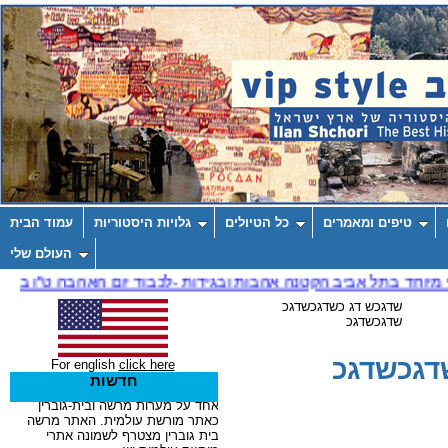
טיפים ומאמרים
כל הטיולים
גלויות היסטוריות
עמוד הבית
העולם שלי
שדגכש דג כשדגכשדגכ
שדגכשדגכ
דגכשדגכ
For english
click here
חדשות