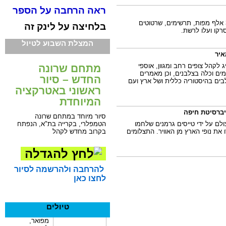
ראה הרחבה על הספר
רשות העתיקות בפרויקט מיוחד למתעניינים ולציבור. 36 אלף מפות, תרשימים, שרטוטים
בלחיצה על לינק זה
רקו ועלו לרשת.
המצלת השבוע לטיול
 לקהל צופים רחב ומגוון, אוספי
מתחם שרונה
מים וכלה בצלבנים, וכן מאמרים
החדש – סיור
לבים בהיסטוריה כללית ושל ארץ ועם
ראשוני באטרקציה
המיוחדת
סיור מיוחד במתחם שרונה
הטמפלרי, בקרייה בת"א, הנפתח
לם על ידי טייסים גרמנים שלחמו
בקרוב מחדש לקהל
את נופי הארץ מן האוויר. התצלומים
להרחבה ולהרשמה לסיור
לחצו כאן
טיולים