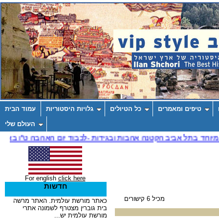
טיפים ומאמרים
כל הטיולים
גלויות היסטוריות
עמוד הבית
העולם שלי
For english
click here
חדשות
מכיל 6 קישורים