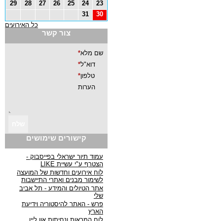
29
28
27
26
25
24
23
31
30
כל האירועים
צור קשר
קישורים שימושים
עמוד תיור ישראלי בפייסבוק -
הצטרף ע"י עשיית LIKE
לוח אירועים וחדשות של המועצה
לשימור מבנים ואתרי התיישבות
אתר הטיולים והמידע - תל אביב
שלי
פרש - האתר להיסטוריה וידיעת
הארץ
לוח המראות ונחיתות און ליין