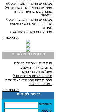
מגילות ים המלח - תצוגה דיגיטלית
מאמרים בנושא תולדות ארץ ישראל
שהופיעו בכתבי העת קתדרה
ועת-מול
מגילות ים המלח - המיזם הדיגיטלי
הכוחות הבריטיים בא"י בתקופת
המנדט
מפת קרבות מלחמת העצמאות
כל הקישורים
פורומים פופולארים
חוות דעת ועצות של מטיילים
פורום מורי דרך מייעצים
מעולמם של בתי המלון
טיפים והמלצות מתיירות חו"ל
ספרי תולדות ארץ ישראל - יד שנייה
- מכירה - החלפה
כל הפורומים
כניסת לקוחות
משתמש:
סיסמא: