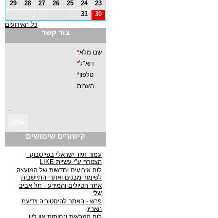
29
28
27
26
25
24
23
31
30
כל האירועים
צור קשר
קישורים שימושים
עמוד תיור ישראלי בפייסבוק -
הצטרף ע"י עשיית LIKE
לוח אירועים וחדשות של המועצה
לשימור מבנים ואתרי התיישבות
אתר הטיולים והמידע - תל אביב
שלי
פרש - האתר להיסטוריה וידיעת
הארץ
לוח המראות ונחיתות און ליין