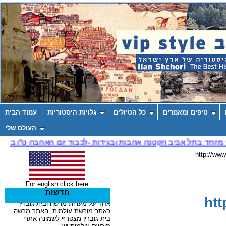
טיפים ומאמרים
כל הטיולים
גלויות היסטוריות
עמוד הבית
העולם שלי
For english
click here
חדשות
htt