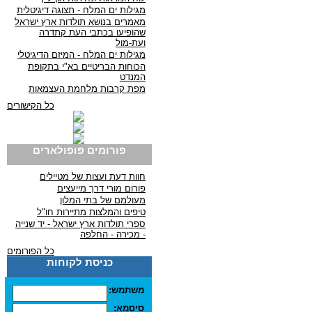
מגילות ים המלח - תצוגה דיגיטלית
מאמרים בנושא תולדות ארץ ישראל
שהופיעו בכתבי העת קתדרה
ועת-מול
מגילות ים המלח - המיזם הדיגיטלי
הכוחות הבריטיים בא"י בתקופת
המנדט
מפת קרבות מלחמת העצמאות
כל הקישורים
פורומים פופולארים
חוות דעת ועצות של מטיילים
פורום מורי דרך מייעצים
מעולמם של בתי המלון
טיפים והמלצות מתיירות חו"ל
ספרי תולדות ארץ ישראל - יד שנייה
- מכירה - החלפה
כל הפורומים
כניסת לקוחות
משתמש:
סיסמא: