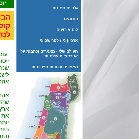
יום חמישי
גלריית תמונות
הבי
פורומים
קול
לוח אירועים
לנד
ארכיון ניוז-לטר שבועי
העולם שלי - מאמרים וכתבות על
עובד
אטרקציות עולמיות
מאמרים וכתבות תיירותיות
שנה 
לשנו
אהרו
אהרו
שהיה
ארץ 
את ה
יותר
ביות
(התמ