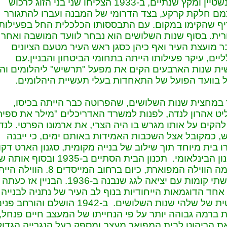
אורנשטיין ומקץ שנתיים, ב-1933 הצליחו שני בני הזוג לרכוש
ם חלקת קרקע, בצד הדרומי של המבנה ועברו להתגורר
ף שהקימו במקום. עם התבססותו הכלכלית החל בפעילות
רית. בסוף שנות השלושים הוא נבחר לוועד המושבה ואחר 
 מועצת העיר ואף כיהן כסגן ראש העיר מטעם הציונים
יים, עיקר פעילותו הייתה בתחומי הביטחון והבניין.עם
ת שנות הארבעים הקים את מפעל "תרשיש" ליהלומים והי
 בוועד הפועל של התאחדות בעלי תעשיית היהלומים.
במחצית שנות השלושים, שהפרוטה כבר הייתה בכיסו,
ט אהרון לנדה, לפנות למשרד האדריכלים "מילר את ספיר"
להקים על אותו מגרש בו היה הצרי, את ארמונו הפרטי. לנד
, כמקובל אצל השכבות האמידות באותם ימים, כי ייבנה
ו בית מיוחד תוך שילוב של בנייה מקומית, סגנון הארט דקו
וסגנון הבינלאומי. תכנון הבית הסתיים ב-1935 ובסוף
הקומה הווילה המפוארת, כיום ברחוב המייסדים 8. הווי
בת שתי קומות עם יציאה לגג שנבנה ב-1936. הבניין אז כעתה
אחד הדוגמאות הייחודיות בנוף לב העיר של נתניה לבנייה
פרטית של שלהי שנות השלושים. ב-1942 הושלם והורחב פנ
 ברמה גבוהה יותר על פי הנחייתו של המעצב חיים פנחל,
 הריהוט לבית המפואר מעצב ומספק בעל הנגרייה הגדול