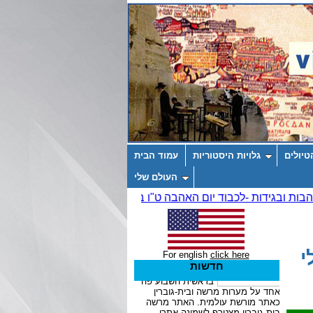
טיולים
גלויות היסטוריות
עמוד הבית
העולם שלי
- 26 ביולי
For english
click here
חדשות