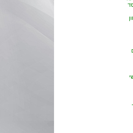
ד
ן
י