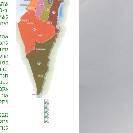
שהגי
לשיק
היהל
גדוד
הרעי
במו
"נדו
לקבו
עקב 
אורנ
ויתקי
מבני