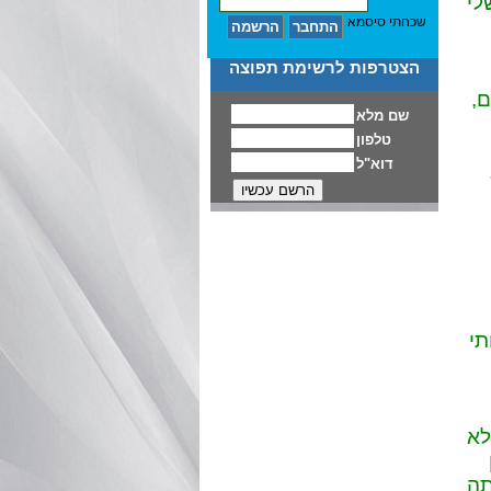
לי
שכחתי סיסמא
הצטרפות לרשימת תפוצה
,
תי
לא
תה