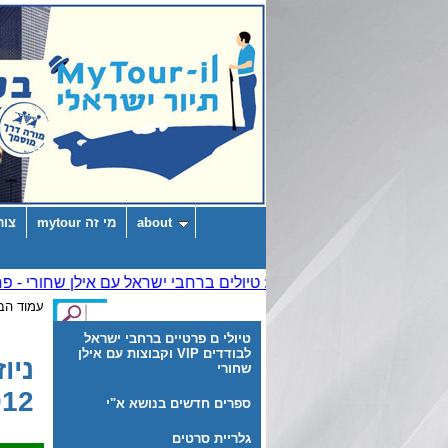
about
מי זה mytour
צור
עמוד הב
טיולי ם פרטיים ברחבי ישראל
לבודדים VIP וקבוצות עם אילן
שחורי
12 -
ספרים חדשים בנושא א"י
גלריית סרטים