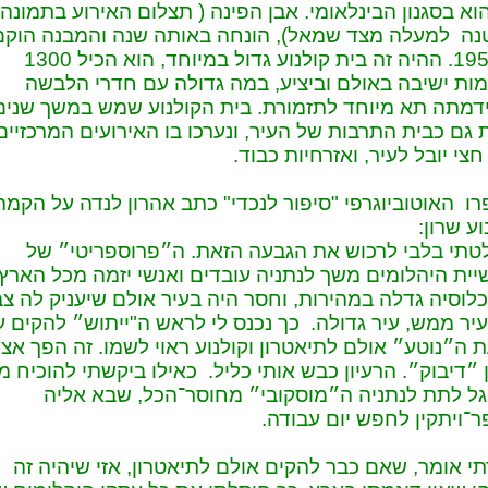
וא בסגנון הבינלאומי. אבן הפינה ( תצלום האירוע בתמונה
נה למעלה מצד שמאל), הונחה באותה שנה והמבנה הוקם
ב-1951. ההיה זה בית קולנוע גדול במיוחד, הוא הכיל 1300
ות ישיבה באולם וביציע, במה גדולה עם חדרי הלבשה
דמתה תא מיוחד לתזמורת. בית הקולנוע שמש במשך שנים
 גם כבית התרבות של העיר, ונערכו בו האירועים המרכזיים
חצי יובל לעיר, ואזרחיות כבוד.
ו האוטוביוגרפי "סיפור לנכדי" כתב אהרון לנדה על הקמה
וע שרון:
תי בלבי לרכוש את הגבעה הזאת. ה״פרוספריטי״ של
ית היהלומים משך לנתניה עובדים ואנשי יזמה מכל הארץ.
לוסיה גדלה במהירות, וחסר היה בעיר אולם שיעניק לה צבי
יר ממש, עיר גדולה. כך נכנס לי לראש ה"ייתוש״ להקים ע
 ה״נוטע״ אולם לתיאטרון וקולנוע ראוי לשמו. זה הפך אצל
 ״דיבוק״. הרעיון כבש אותי כליל. כאילו ביקשתי להוכיח מ
ל לתת לנתניה ה״מוסקובי״ מחוסר־הכל, שבא אליה
־ויתקין לחפש יום עבודה.
י אומר, שאם כבר להקים אולם לתיאטרון, אזי שיהיה זה