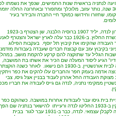
עה לנתניה בראשית שנות החמישים, שנפך את נשמתו לפנ
כ-30 שנה, נותר עזוב, מלוכלך ומתפורר ובאחרונה החלה יוזמה
ומו, שחזורו וחידושו כמוקד חיי החברה והבידור בעיר
ומים.
אהרון לנדה, יליד 1907 ברוסיה הלבנה, שן הצטרף ב-1923
להכשרת החלוץ. ב-1926 כבר עלה לארץ ישראל והצטרף לאנ
 העבודה שהקימו את קיבוץ תל יוסף. בעקבות הפילוג
וני בקיבוץ עזב עם קבוצת חברים שעבדה בעבודות מזדמנו
שבות הגליל עד שתוקצה להם קרקע להקמת מושב. במהלך
דיו" הגיע ליסוד המעלה שם הכיר את אשתו בת המושבה,
חנה לבית אורנשטיין. ב-1930 הם נישאו. לאחר כשנה הוקצתה
צה אדמה בעמק חפר והחברים עלו להקים את כפר ויתקין.
מצוקת העבודה החל אהרון לעבוד בבניין אצל גיסו, צבי
שטיין ממקימי נתניה, לנדה גם גייס לעבודה את חבריו מכפ
ן.
ית בית גיסו עבר לעבודות אחרות במושבה. כשהוקם כפר
ויתקין ב-1933 החליטו לנדה ורעייתו להישאר בנתניה שם הפך
לנדה לקבלן עצמאי. לנדה, כבר ב-1931 עבר לגור בבית