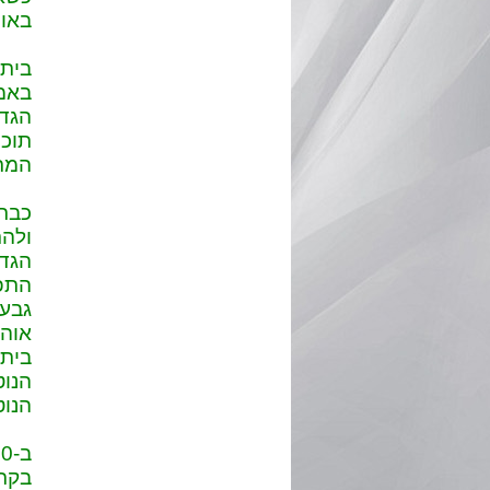
באות
בית 
באמצ
הגדו
תוכנ
המרש
ולהר
הגדו
התפו
גבעת
אוהל
בית 
הנוט
הנוט
בקרא