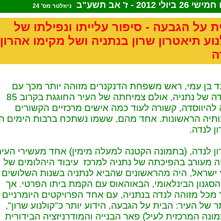
 26 ביולי 2012 - ז' אב תשע"ב
ניוזלטר מס' 24
ת על הגבעה - סיפור עלייתו ונפילתו של
נוע תיאטרון שרון בנתניה ושל מקימו אהרון
ה
 בן עמי, ראש משפחת הדנקנרים מזוהה יותר מכך עם
ייסודה של נתניה, אולם צמיחתה של העיר החוגגת בקרוב 85
להיווסדה, קשורה לעוד כמה אישים מרכזיים הקשורים
תיה הראשונות. אחד מהם, ששמו נשתכח ברבות הימים ה
ן לנדה.
ן לנדה, (בתמונה הקטנה למעלה מימין) אחד מעשירי העיר
 מעורב בהפיכתה של נתניה למרכז עיבוד היהלומים של
ישראל, היה מהראשונים שהביא לנתניה בשנות השלושים
סגנון הבינלאומי, הבאוהאוס עם הקמת ביתו הפרטי. אך
 מכל מזוהה לנדה בנתניה, עם אחד הפרויקטים היומרניים
ר של העיר: הבית על הגבעה, הידוע יותר כ"קולנוע שרון",
ונה המרכזית לעיל) פאר הבנייה והמודרניזציה הבידורית