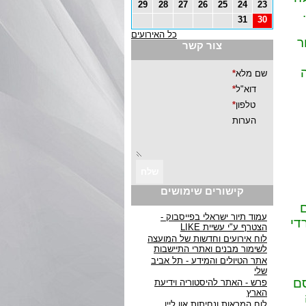
29
28
27
26
25
24
23
31
30
כל האירועים
ר
צור קשר
קישורים שימושים
עמוד תיור ישראלי בפייסבוק -
די
הצטרף ע"י עשיית LIKE
לוח אירועים וחדשות של המועצה
לשימור מבנים ואתרי התיישבות
אתר הטיולים והמידע - תל אביב
שלי
סם
פרש - האתר להיסטוריה וידיעת
הארץ
לוח המראות ונחיתות און ליין