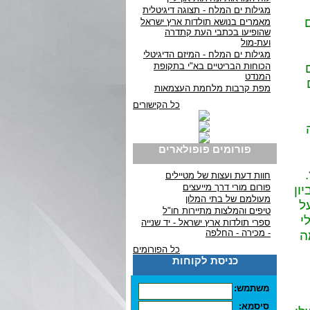
מגילות ים המלח - תצוגה דיגיטלית
מאמרים בנושא תולדות ארץ ישראל
שהופיעו בכתבי העת קתדרה
ועת-מול
מגילות ים המלח - המיזם הדיגיטלי
הכוחות הבריטיים בא"י בתקופת
המנדט
מפת קרבות מלחמת העצמאות
כל הקישורים
פורומים פופולארים
חוות דעת ועצות של מטיילים
פורום מורי דרך מייעצים
ון
מעולמם של בתי המלון
ל
טיפים והמלצות מתיירות חו"ל
י
ספרי תולדות ארץ ישראל - יד שנייה
- מכירה - החלפה
ה
כל הפורומים
כניסת לקוחות
משתמש:
סיסמא: