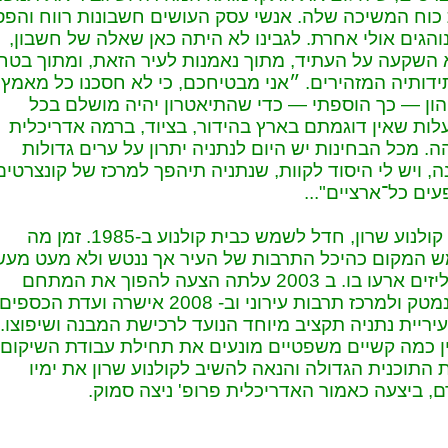
כוח המשיכה שלה. אנשי עסק העושים חשבונות רווח והפס
נוהגים אולי אחרת. לגבינו לא היתה כאן שאלה של חשבון,
השקעה על העתיד, מתוך נאמנות לעיר הזאת, ומתוך בטחו
דותיה המזהירים. ״אני מבטיחכם, כי לא חסכנו כל מאמץ
הון — כך הוספתי — כדי שהתיאטרון יהיה מושלם בכל
ות שאין דוגמתם בארץ בהידור, בציוד, ברמה אדריכלית
ה. מכל הבחינות יש היום לנתניה יתרון על ערים גדולות
, ויש לי היסוד לקוות, שנתניה תיהפך למרכז של קונצרטים
עים כל־ארציים"...
בית קולנוע שרון, חדל לשמש כבית קולנוע ב-1985. זמן מה
 המקום כהיכל התרבות של העיר אך ננטש ולא מעט מעש
וונדליזים ארעו בו. ב 2003 עלתה הצעה להפוך את המתחם
לסינמטק ולמרכז תרבות עירוני וב- 2008 אישרה ועדת הכספים
יריית נתניה תקציב מיוחד הנועד לרכישת המבנה ושיפוצו‏.
ן כמה קשיים משפטיים מונעים את תחילת עבודת השיקום,
התוכנית הגדולה והנאה להשיב לקולנוע שרון את ימיו
, ביצעה כאמור האדריכלית פרופ' ניצה סמוק.