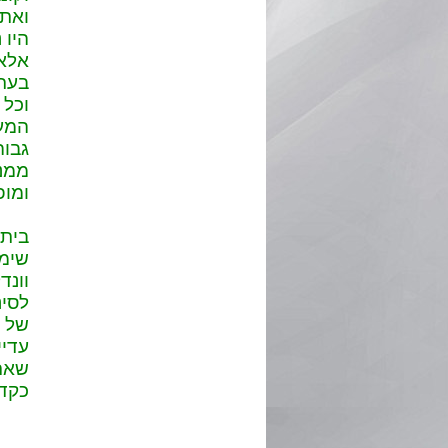
ואת 
היו 
אלא 
בעתי
וכל 
המעל
גבוה
ממנה
ומופ
שימש
של ע
עדיי
שאת 
כקדם