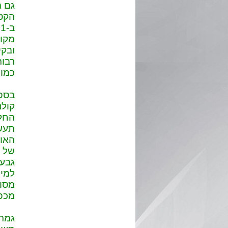
גם ה
הקט
מקומ
ובקי
רבות
כמו 
בספר
קולנ
החלט
תעשי
האוכ
של ע
גבעת
למין
מסוג
מכפר
גמרת