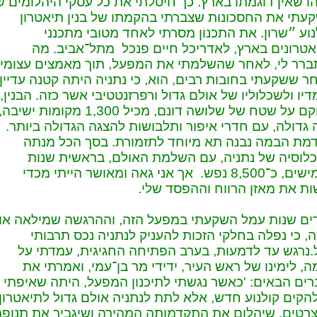
 שאין דוגמתו בארץ. כך חיסלתי את כל עסקי היהלומים ש
עתי את החסכונות שצברתי בהקמתו של בנין תיאטרון
נוע ״שרון. את התכנון מסרתי לאחד מטובי מתכנני
טרונים בארץ, לאדריכל חיים פנכל מתל־אביב. מה
רר לי, לאחר שהשלמתי את המפעל, תוך מאמצים עצומים
ר ששקעתי בחובות רבים, הוא, כי נתניה היתה קטנה עדיין
יו ולשכלוליו של אולם גדול ורפרזנטטיבי אשר כזה. הבנין,
שהוקם על שטח של שלושה דונם, מכיל 1,300 מקומות ישיבה,
גדולה, עם חדרי איפור ותלבושות להצגה הגדולה ביותר.
מת הבמה נבנה תא מיוחד לתזמורת. בסך הכל מנתה
לוסיה של נתניה, עם השלמת האולם, בראשית שנות
החמישים, כ־8,500 נפש. אך אני גאה ומאושר הייתי מכדי
ת את מאזן הרווח וההפסד שלי.
ם שנות עמל השקעתי במפעל הזה, וההרגשה שמילאה או
, כי נפלה בחלקי הזכות להעניק לנתניה נכס תרבותי
.נרגש עד לדמעות, בערב הפתיחה החגיגית, עמדתי על
, לימינו של ראש העיר, ידידי מר בן־עמי, ואמרתי את
ים הבאים: 'כאשר נגשתי לתיכנון המפעל, היתה שאיפתי 
הקים קולנוע חדש, אלא לתת לנתניה אולם גדול לתיאטרון
צרטים, שיהלום את התקדמותה המהירה ושיגביר את תנופ