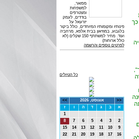
כך
ה
,
כל הטיולים
ה
 אותה שנה
<<
אוגוסט, 2026
>>
לה הייתה
א
ב
ג
ד
ה
ו
ז
1
8
7
6
5
4
3
2
ים
15
14
13
12
11
10
9
22
21
20
19
18
17
16
ה