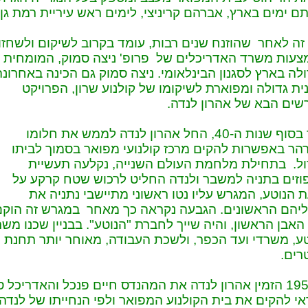
ם ימים בארץ, אברהם קריניצי, לימים ראש עיריית רמת גן.
זה לאחר שהוזנח שנים רבות, עומד בקרוב לשיקום ולשחזו
עות משרד האדריכלים של פרופ' ניצה סמוק, המומחית
לה בארץ לסגנון הבינלאומי. ניצה סמוק גם הכינה באחרונה
ית גדולה ומפוארת לשיקומו של קולנוע שרון, הפרויקט
ים הבא של אהרון לנדה.
כבר בסוף שנות ה-40, החל אהרון לנדה לממש את חלומו
הר באפשרות להקים מרכז קולנועי מפואר בסמוך לביתו
ל. בתחילת מלחמת העולם השנייה, נקלעה תעשיית
זים בתניה למשבר ולנדה החליט לרכוש שטח קרקע על
 הנוטע, המגרש עליו נטו ראשוני מתיישבי נתניה את
יהם הראשונים. הגבעה נקראה כך מאחר במגרש זה הוקם
האבן הראשון, והיה שייך לחברת "הנוטע". בבניין שכנו משר
ע, משרדי ועד הכפר, ולשכת העבודה, מאוחר יותר תחנת
רים.
ב-1950 הזמין אהרון לנדה את המהנדס חיים פנכל והאדריכל 
י להקים את בית הקולנוע המפואר ולפי הנחייתו של לנדה