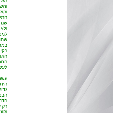
משהו
והשק
וקול
התיא
שנתב
ולאח
לממד
במה 
בקיד
האוכ
לעשו
עשרי
היתה
גדול
הבמה
הדבר
רק ל
וקונ