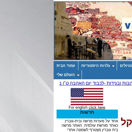
טיולים
גלויות היסטוריות
עמוד הבית
העולם שלי
For english
click here
חדשות
קל