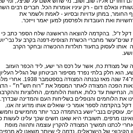
ם חוזרים אליה שוב ושוב. מי שחש אשם על שניצל, ומי שא
ותיו ונאלם דום - רק עיניו אומרות הכל. חברים רבים הש
ף החומר, במתן עדויות ובסיוע - לאמת ולשמר את
ויות ואת העובדות ולפרסמן למען יאמר וייזכר.
דקל ז"ל,
בהקדמה להוצאה הראשונה שלח הספר כתב כי
 שנים־עשר מחברי הכשרת הצופימ-דפנה בקרב על נבי־יוש
ה
אותו לעסוק בתעוד תולדות ההכשרה ובחקר הקרב
ושע.
ה של מצודת כח, אשר על רכס הר ישע, ליד הכפר העזוב
שע, הוא חלק בלתי נפרד מסיפור הביטחון של הגליל העליון 
יותר מ־74 שנה מאז נבנתה המצודה בספטמבר 
ות הפכה המצודה לאתר המסמל את ״רוח תש״ח״ - הדב
, הנחישות עד כלות, אחוות הלוחמים, החלוציות וההקרבה
נו את הלוחמים והנופלים בשליחות העם והמדינה שבדרך.
 דקל בהקדמה לספר אומר כי
שואלים אותו מדוע זה אנו,
ם, עוסקים בנבי־יושע בהתמדה כבר יותר מחמישים וחמש
איננו מרפים. תשובתי היא שאנו חשים שכך עלינו לעשות כ
חרי לכתנו תמשיך המצודה להקרין עוצמה ותהווה מופת
ן הקיבוצי של הישראלים. נדמה לי שיותר משאנו לא מרפים