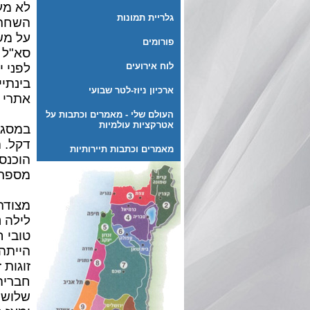
לא מע
גלריית תמונות
השחרו
על משט
פורומים
סא"ל 
לוח אירועים
לפני 
בינתיי
ארכיון ניוז-לטר שבועי
אתרי 
העולם שלי - מאמרים וכתבות על
אטרקציות עולמיות
במסגר
דקל. 
מאמרים וכתבות תיירותיות
הוכנסו
מספר 
מצודת
לילה נ
טובי 
הייתה
זוגות 
חבריה
שלוש 