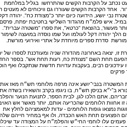
ט נכתב על הקרבות הקשים שהתרחשו
בגליל במלחמת
ר.
אחד הקרבות הקשים שעוררו גם וויכוחים לא מעטים ה
רת נבי יושע, הידועה כיום יותר כ"מצודת כח". יהודה דקל 
במיל. איש פלמ״ח מהגדוד השלישי בחטיבת יפתח, פרסם
יותר מעשור, בהוצאת "כרטא", את ספרו "משטרה עברית".
ם הלך יהודה דקל לעולמו ועל שמו נוסדה במועצה לשימור
מורשת
סדרת ספרים מיוחדת על אתרי ואירועי מורשת.
ת זו, יצאה באחרונה מהדורה שניה ומעודכנת לספרו של יה
הפעם תחת השם "מצודת כח, רעות תחת אש". בספר החד
 עידכונים רבים, בעקבות עדויות חדשות שנתקבלו ואף הוס
פרקים
 המשטרה בנבי־יושע אינה מרפה מלוחמי תש״ח מאז אותו
ורא ב־י״א בניסן תש״ח, בו ניגפו בקרב והשאירו בשדה את
חבריהם, אתם הלכו לגן, לבית הספר, לתנועת הנוער והפלמ
 זו אחוות הלוחמים שהכריעה אותם, יותר מאשר אש האויב
זוגות נמצאו גופות הלוחמים - עדות למאמציהם לחלץ את
ם הפצועים תחת האש הכבדה, ולו אף במחיר חייהם שלה
פעמים עלו לוחמי החי״ש והפלמ״ח על המצודה עד שיכלו 