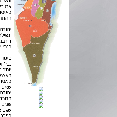
ומאז ה
את רגש
באיסו
ההתרחש
יהודה 
נפילת
דירבנ
בנבי־י
סיפור
נבי־יו
העצמא
במטרה
שאפיי
יהודה
החברי
שנים ו
שגם א
בזיכרו