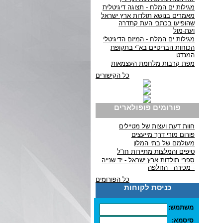
מגילות ים המלח - תצוגה דיגיטלית
מאמרים בנושא תולדות ארץ ישראל
שהופיעו בכתבי העת קתדרה
ועת-מול
מגילות ים המלח - המיזם הדיגיטלי
הכוחות הבריטיים בא"י בתקופת
המנדט
מפת קרבות מלחמת העצמאות
כל הקישורים
פורומים פופולארים
חוות דעת ועצות של מטיילים
פורום מורי דרך מייעצים
מעולמם של בתי המלון
טיפים והמלצות מתיירות חו"ל
ספרי תולדות ארץ ישראל - יד שנייה
- מכירה - החלפה
כל הפורומים
כניסת לקוחות
משתמש:
סיסמא: