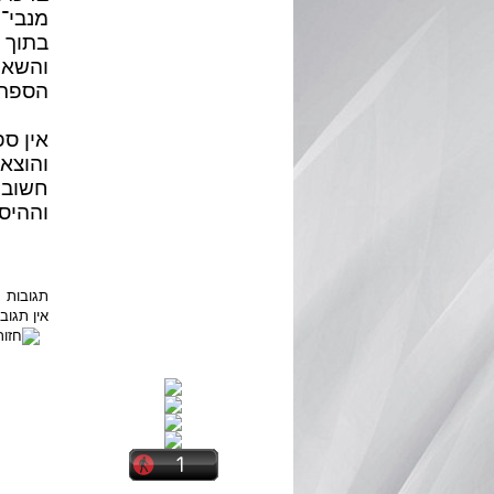
מנבי־י
בתוך א
והשארנ
הספר,
אין ס
והוצא
חשוב,
וההיס
תגובות
אין תגו