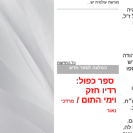
יה
ז"ל,
ודה
ש
כל החדשות
המלצה לספר חדש
פו
ספר כפול:
רדיו חזק
וימי התום /
״ח.
מרדכי
.
נאור
ם.
לה,