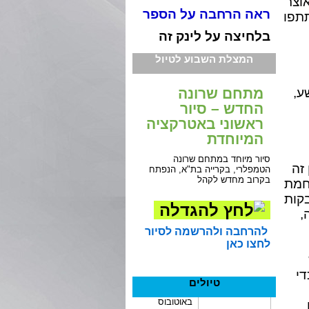
וצר
ראה הרחבה על הספר
תתפו
בלחיצה על לינק זה
המצלת השבוע לטיול
מתחם שרונה
ע,
החדש – סיור
ראשוני באטרקציה
המיוחדת
סיור מיוחד במתחם שרונה
זה
הטמפלרי, בקרייה בת"א, הנפתח
בקרוב מחדש לקהל
1938. אחרי מלחמת
קות
,
להרחבה ולהרשמה לסיור
לחצו כאן
די
טיולים