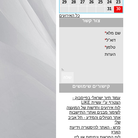
29
28
27
26
25
24
23
31
30
כל האירועים
צור קשר
קישורים שימושים
עמוד תיור ישראלי בפייסבוק -
הצטרף ע"י עשיית LIKE
לוח אירועים וחדשות של המועצה
לשימור מבנים ואתרי התיישבות
אתר הטיולים והמידע - תל אביב
שלי
פרש - האתר להיסטוריה וידיעת
הארץ
לוח המראות ונחיתות און ליין