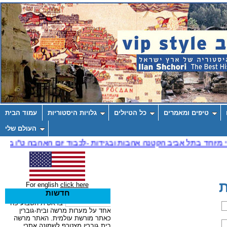
טיפים ומאמרים
כל הטיולים
גלויות היסטוריות
עמוד הבית
העולם שלי
ת
For english
click here
חדשות