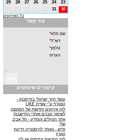
29
28
27
26
25
24
23
31
30
כל האירועים
צור קשר
קישורים שימושים
עמוד תיור ישראלי בפייסבוק -
הצטרף ע"י עשיית LIKE
לוח אירועים וחדשות של המועצה
לשימור מבנים ואתרי התיישבות
אתר הטיולים והמידע - תל אביב
שלי
פרש - האתר להיסטוריה וידיעת
הארץ
לוח המראות ונחיתות און ליין