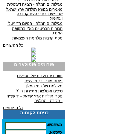
מגילות ים המלח - תצוגה דיגיטלית
מאמרים בנושא תולדות ארץ ישראל
שהופיעו בכתבי העת קתדרה
ועת-מול
מגילות ים המלח - המיזם הדיגיטלי
הכוחות הבריטיים בא"י בתקופת
המנדט
מפת קרבות מלחמת העצמאות
כל הקישורים
פורומים פופולארים
חוות דעת ועצות של מטיילים
פורום מורי דרך מייעצים
מעולמם של בתי המלון
טיפים והמלצות מתיירות חו"ל
ספרי תולדות ארץ ישראל - יד שנייה
- מכירה - החלפה
כל הפורומים
כניסת לקוחות
משתמש:
סיסמא: