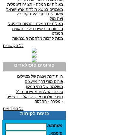
מגילות ים המלח - תצוגה דיגיטלית
מאמרים בנושא תולדות ארץ ישראל
שהופיעו בכתבי העת קתדרה
ועת-מול
מגילות ים המלח - המיזם הדיגיטלי
הכוחות הבריטיים בא"י בתקופת
המנדט
מפת קרבות מלחמת העצמאות
כל הקישורים
פורומים פופולארים
חוות דעת ועצות של מטיילים
פורום מורי דרך מייעצים
מעולמם של בתי המלון
טיפים והמלצות מתיירות חו"ל
ספרי תולדות ארץ ישראל - יד שנייה
- מכירה - החלפה
כל הפורומים
כניסת לקוחות
משתמש:
סיסמא: