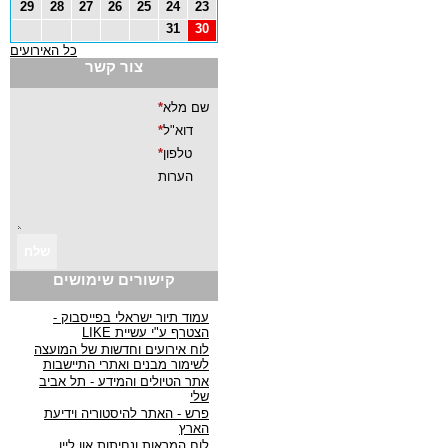
29
28
27
26
25
24
23
31
30
כל האירועים
צור קשר
קישורים שימושים
עמוד תיור ישראלי בפייסבוק -
הצטרף ע"י עשיית LIKE
לוח אירועים וחדשות של המועצה
לשימור מבנים ואתרי התיישבות
אתר הטיולים והמידע - תל אביב
שלי
פרש - האתר להיסטוריה וידיעת
הארץ
לוח המראות ונחיתות און ליין