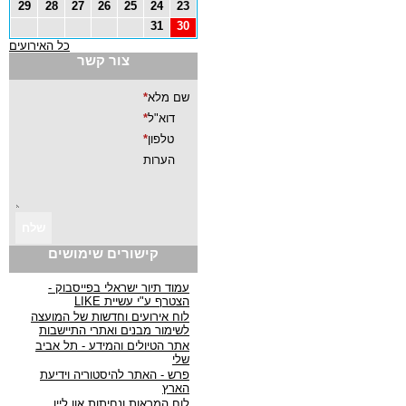
29
28
27
26
25
24
23
31
30
כל האירועים
צור קשר
קישורים שימושים
עמוד תיור ישראלי בפייסבוק -
הצטרף ע"י עשיית LIKE
לוח אירועים וחדשות של המועצה
לשימור מבנים ואתרי התיישבות
אתר הטיולים והמידע - תל אביב
שלי
פרש - האתר להיסטוריה וידיעת
הארץ
לוח המראות ונחיתות און ליין