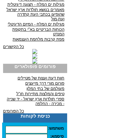
מגילות ים המלח - תצוגה דיגיטלית
מאמרים בנושא תולדות ארץ ישראל
שהופיעו בכתבי העת קתדרה
ועת-מול
מגילות ים המלח - המיזם הדיגיטלי
הכוחות הבריטיים בא"י בתקופת
המנדט
מפת קרבות מלחמת העצמאות
כל הקישורים
פורומים פופולארים
חוות דעת ועצות של מטיילים
פורום מורי דרך מייעצים
מעולמם של בתי המלון
טיפים והמלצות מתיירות חו"ל
ספרי תולדות ארץ ישראל - יד שנייה
- מכירה - החלפה
כל הפורומים
כניסת לקוחות
משתמש:
סיסמא: