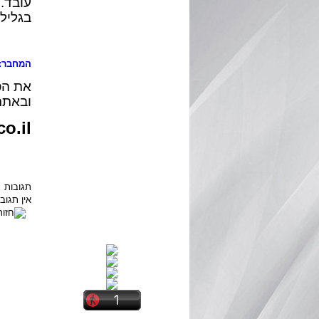
עובד.
בגליל,
המחבר: 
את הס
ובאתר
o.il
תגובות
אין תגו