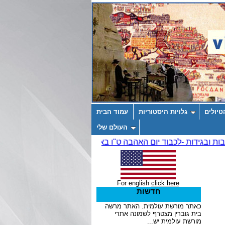
טיולים
גלויות היסטוריות
עמוד הבית
העולם שלי
For english
click here
חדשות