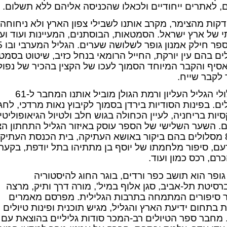
ם, לאתרים ייחודיים ולכאלו שהכניסה אליהם ללא תשלום.
קות מהצימר, מקרב אותנו לשבילי צפון הארץ ולא ניחוחה
 של ארץ ישראל. הסמטאות, הבוסתנים, המעיינות ועוד ועו
את הספר חילק 
ם בהם עין יורקת, החייל הרומאי בנחל כזיב, שיטוט בסמט
סיף והקבר המיוחד הסמוך לעכו של הקצין בהכיר של נפולי
לקבר שייח.
במסלולי הגליל העליון ורמת הגולן מוביל אותנו המחבר ל-61
ם. בפינות הסודיות בירדן בסמוך לקיבוץ נאות מרדכי, לחג
יות בריחניה, לעיין הכחולה בגוש חלב ולטיול הגיאופוליטי
. השער השלישי של הספר עוסק באיזור הגליל התחתון הצפ
ובו 80 מסלולים בהם ביקור באושא העתיקה, בית הכנסת העתיק
ם, סיפור מלחמתו של יוסף בן מתתיהו בתל יודפת, בקעת
רם, רכס כמון ועוד.
גופר הוא תושב כפר ורדים, בוגר החוג להיסטוריה
רסיטת תל-אביב, סגן אלוף במיל', מורה דרך ותיק, מרצה
 סיפורים המתמחה בתרבות הגלילית. מפרסם מאמרים
 בתחום ידיעת הארץ והגליל, מגיש תוכנית ופינות טיולים
. מחבר ספר הטיולים רב-המכר סודות גליליים בהוצאת עם