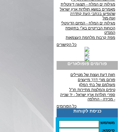
מגילות ים המלח - תצוגה דיגיטלית
מאמרים בנושא תולדות ארץ ישראל
שהופיעו בכתבי העת קתדרה
ועת-מול
מגילות ים המלח - המיזם הדיגיטלי
הכוחות הבריטיים בא"י בתקופת
המנדט
מפת קרבות מלחמת העצמאות
כל הקישורים
פורומים פופולארים
חוות דעת ועצות של מטיילים
פורום מורי דרך מייעצים
מעולמם של בתי המלון
טיפים והמלצות מתיירות חו"ל
ספרי תולדות ארץ ישראל - יד שנייה
- מכירה - החלפה
כל הפורומים
כניסת לקוחות
משתמש:
סיסמא: