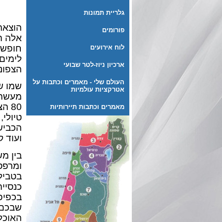
גלריית תמונות
הוצאת 
פורומים
אלה הו
לוח אירועים
לימים
ארכיון ניוז-לטר שבועי
הצפונ
העולם שלי - מאמרים וכתבות על
שמו ש
אטרקציות עולמיות
מעשה 
80 
מאמרים וכתבות תיירותיות
טיולי,
הכביש
ועוד ק
בין מ
ומרפס
בטבילה
כנסיי
בכפיפה
שבכם 
האוכל