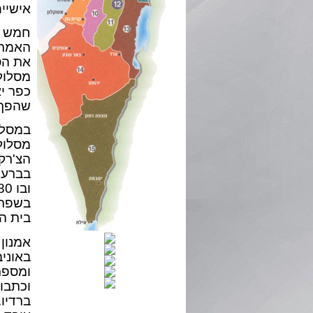
אישיי
חמש ד
האמתי
מסלולי
כפר יא
שהפך 
מסלולי
הצ'רקס
בברעם
בשפרע
בית הכ
אמנון 
באוניב
ומספר
וכתבות
ברדיו