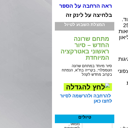
ראה הרחבה על הספר
בלחיצה על לינק זה
ד.
המצלת השבוע לטיול
אמנון גופר לשלושה שערים. הגליל המערבי ובו 25
אות
און
מתחם שרונה
החדש – סיור
ראשוני באטרקציה
המיוחדת
יגות
סיור מיוחד במתחם שרונה
הטמפלרי, בקרייה בת"א, הנפתח
וני
בקרוב מחדש לקהל
להרחבה ולהרשמה לסיור
לחצו כאן
טיולים