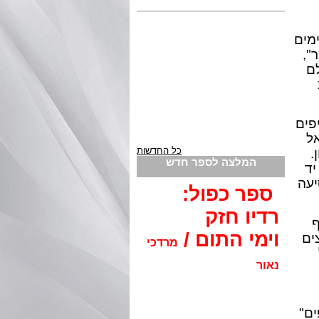
ימים
"
,
לם
יפים
ל
כל החדשות
.
המלצה לספר חדש
יד
יעה
ספר כפול:
רדיו חזק
ף
וימי התום /
ים
מרדכי
נאור
ים"