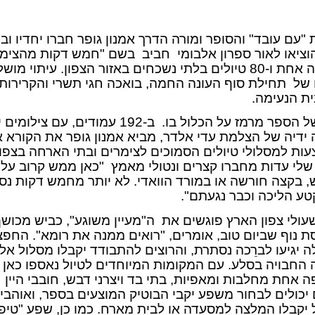
"עם עובד" והסופר ומורה הדרך אמנון גופר חברו יחדיו וב
ציאו לאור ספרון אלבומי
חביב
בשם "חמש דקות מהצימר
חופשה אחת ו-80 טיולים בלתי נשכחים באזור הצפון. עיתוי מוש
 של
תחילת סוף העונה החמה, בואכה חגי תשרי והקרירות
ית הנעימה.
ל הספר מרמז על הכלול בו.
ב-192 עמודים, עם צילומים 
ידיה של הצלמת עדי אלדר, מביא אמנון גופר את הקורא א
הצעות למסלולי טיולים הסמוכים לצימרים ובתי הארחה בצפון
 שלי עדות מחברו
קצרים ונטולי מאמץ
"כאן ממש קרוב על 
, בקצה חורשה או במורד הוואדי. לא יותר מחמש דקות נס
טע הליכה וכבר נגעתם".
שעולי צפון הארץ פוגשים את
ה"מעיין משוגע", כביש מכוש
ת נוף שביום טוב, אומרים, "רואים ממנה את רומא". החפצ
 יגיעו לברֵכה נסתרת, והרוצים להתבודד יקבלו מסלול אל
ה החבויה בסלע.
עם המקומות המיוחדים לטיול נאספו כאן
 אחת מחלבות ומאפיות, בתי בד ויצרני דבש, חובבי היין
יכולים לבחור משפע יקבי הבוטיק המוצעים בספר, ואוהבי
 יקבלו המלצה למסעדה או לבית מארח. כמו כן, שפע "טיפ