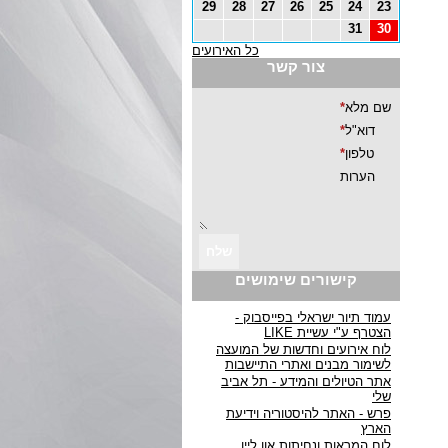
29
28
27
26
25
24
23
31
30
כל האירועים
צור קשר
קישורים שימושים
עמוד תיור ישראלי בפייסבוק -
הצטרף ע"י עשיית LIKE
לוח אירועים וחדשות של המועצה
לשימור מבנים ואתרי התיישבות
אתר הטיולים והמידע - תל אביב
שלי
פרש - האתר להיסטוריה וידיעת
הארץ
לוח המראות ונחיתות און ליין