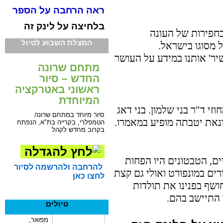
ראה הרחבה על הספר
בלחיצה על לינק זה
בחפירות של העונה
המצלת השבוע לטיול
 מסוגו בישראל.
עשיר' אותנו במידע על העושר
מתחם שרונה
החדש – סיור
ראשוני באטרקציה
המיוחדת
זי ד"ר בני שלמון. בני דאג
סיור מיוחד במתחם שרונה
נאת יטבתה מופיע במאמרו.
הטמפלרי, בקרייה בת"א, הנפתח
בקרוב מחדש לקהל
ם, הטבטונים היו הפחות
להרחבה ולהרשמה לסיור
רים במונפורט ואולי גם קצת
לחצו כאן
שף בפנינו את תולדות
 התיישב בהם.
טיולים