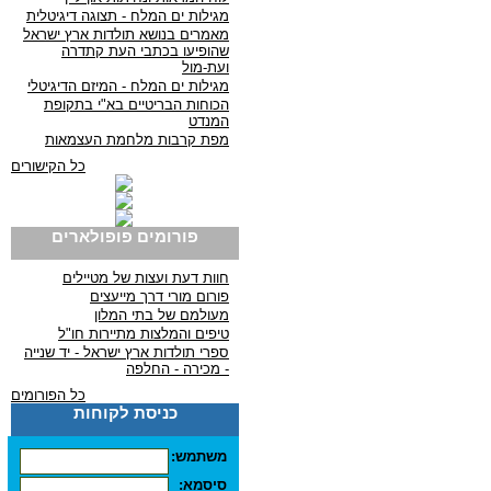
מגילות ים המלח - תצוגה דיגיטלית
מאמרים בנושא תולדות ארץ ישראל
שהופיעו בכתבי העת קתדרה
ועת-מול
מגילות ים המלח - המיזם הדיגיטלי
הכוחות הבריטיים בא"י בתקופת
המנדט
מפת קרבות מלחמת העצמאות
כל הקישורים
פורומים פופולארים
חוות דעת ועצות של מטיילים
פורום מורי דרך מייעצים
מעולמם של בתי המלון
טיפים והמלצות מתיירות חו"ל
ספרי תולדות ארץ ישראל - יד שנייה
- מכירה - החלפה
כל הפורומים
כניסת לקוחות
משתמש:
סיסמא: