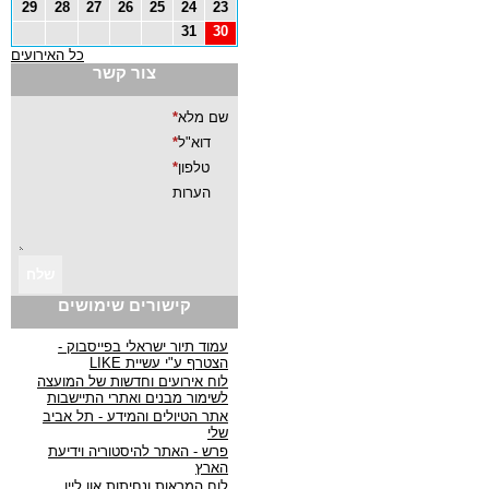
29
28
27
26
25
24
23
31
30
כל האירועים
צור קשר
קישורים שימושים
עמוד תיור ישראלי בפייסבוק -
הצטרף ע"י עשיית LIKE
לוח אירועים וחדשות של המועצה
לשימור מבנים ואתרי התיישבות
אתר הטיולים והמידע - תל אביב
שלי
פרש - האתר להיסטוריה וידיעת
הארץ
לוח המראות ונחיתות און ליין