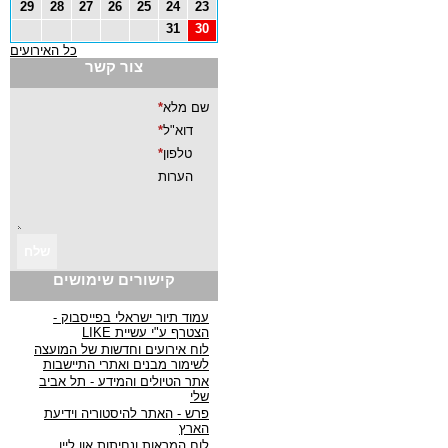
29
28
27
26
25
24
23
31
30
כל האירועים
צור קשר
קישורים שימושים
עמוד תיור ישראלי בפייסבוק -
הצטרף ע"י עשיית LIKE
לוח אירועים וחדשות של המועצה
לשימור מבנים ואתרי התיישבות
אתר הטיולים והמידע - תל אביב
שלי
פרש - האתר להיסטוריה וידיעת
הארץ
לוח המראות ונחיתות און ליין