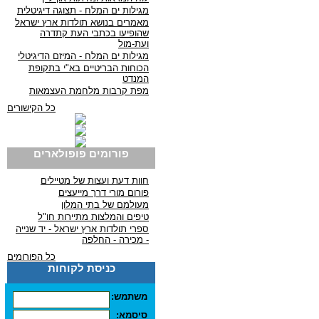
מגילות ים המלח - תצוגה דיגיטלית
מאמרים בנושא תולדות ארץ ישראל
שהופיעו בכתבי העת קתדרה
ועת-מול
מגילות ים המלח - המיזם הדיגיטלי
הכוחות הבריטיים בא"י בתקופת
המנדט
מפת קרבות מלחמת העצמאות
כל הקישורים
פורומים פופולארים
חוות דעת ועצות של מטיילים
פורום מורי דרך מייעצים
מעולמם של בתי המלון
טיפים והמלצות מתיירות חו"ל
ספרי תולדות ארץ ישראל - יד שנייה
- מכירה - החלפה
כל הפורומים
כניסת לקוחות
משתמש:
סיסמא: