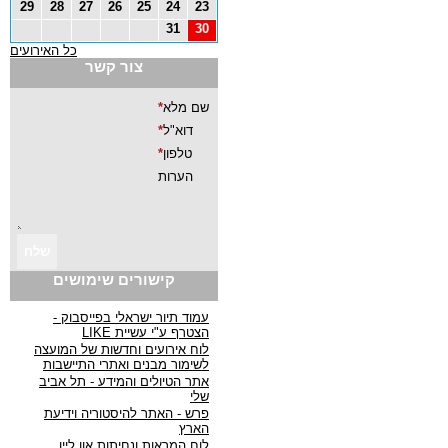
29
28
27
26
25
24
23
31
30
כל האירועים
צור קשר
קישורים שימושים
עמוד תיור ישראלי בפייסבוק -
הצטרף ע"י עשיית LIKE
לוח אירועים וחדשות של המועצה
לשימור מבנים ואתרי התיישבות
אתר הטיולים והמידע - תל אביב
שלי
פרש - האתר להיסטוריה וידיעת
הארץ
לוח המראות ונחיתות און ליין