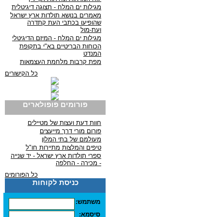
מגילות ים המלח - תצוגה דיגיטלית
מאמרים בנושא תולדות ארץ ישראל
שהופיעו בכתבי העת קתדרה
ועת-מול
מגילות ים המלח - המיזם הדיגיטלי
הכוחות הבריטיים בא"י בתקופת
המנדט
מפת קרבות מלחמת העצמאות
כל הקישורים
פורומים פופולארים
חוות דעת ועצות של מטיילים
פורום מורי דרך מייעצים
מעולמם של בתי המלון
טיפים והמלצות מתיירות חו"ל
ספרי תולדות ארץ ישראל - יד שנייה
- מכירה - החלפה
כל הפורומים
כניסת לקוחות
משתמש:
סיסמא: