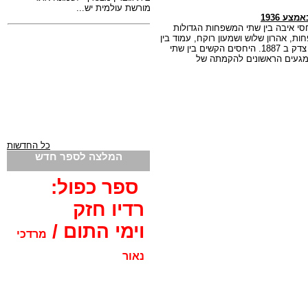
ע 1936
ה, שוררים יחסי איבה בין שתי המשפחות הגדולות
ת, אהרון שלוש ושמעון רוקח, עמוד בין
היתר מאחורי הקמתה של שכונת נווה צדק ב 1887. היחסים הקשים בין שתי
מגעים הראשונים להקמתה של
כל החדשות
המלצה לספר חדש
ספר כפול:
רדיו חזק
וימי התום /
מרדכי
נאור