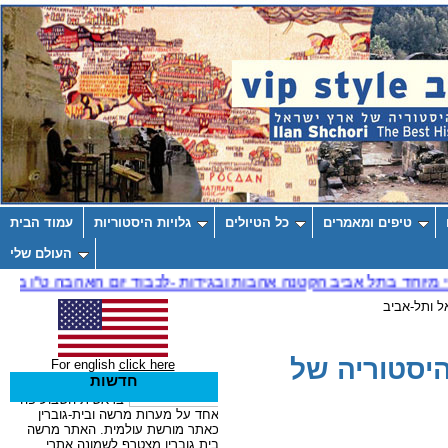
טיפים ומאמרים
כל הטיולים
גלויות היסטוריות
עמוד הבית
העולם שלי
ל ותל-אביב
יסטוריה של
For english
click here
חדשות