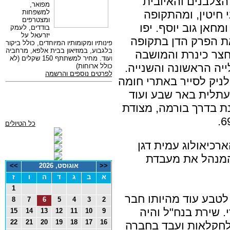
הצלבנים והאיובית
 חיטין, ומהתקופה
חאן גוב יוסף. יפו
ת הפרק הדן בתקופה
חצר כינרת והמושבה
ה הראשונה והשנייה.
ניק לסייר באתרי חומה
ה עתלית באר שבע ועוד
 בדרך בורמה, מצודת
כל הטיולים
רכיאולוג עמית דגן
 המנהל את מעבדת
<<
אוגוסט, 2026
>>
א
ב
ג
ד
ה
ו
ז
1
לטבע עוד מהיותו חבר
8
7
6
5
4
3
2
. שירת בנח"ל והיה
15
14
13
12
11
10
9
22
21
20
19
18
17
16
לחקלאות ועבד בחברה