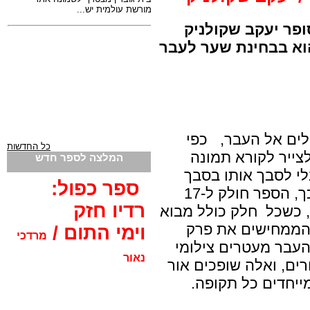
ופר יעקב שקולניק
א בבחינת שער לעבר
לים אל העבר,
כפי
כל החדשות
צייר לקורא תמונה
המלצה לספר חדש
לי לסבך אותו בסבך
ספר כפול:
אינסופי של נתונים ותאריכים. לפיכך, הספר חולק ל-17
רדיו חזק
 כשכל
חלק כולל מבוא
 הממחישים את פרק
וימי התום /
מרדכי
 העבר מעטרים צילומי
נאור
ים, ואלה שופכים אור
ייחדים כל תקופה.