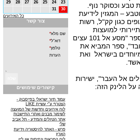
29
28
27
26
25
24
23
טבע וכסוקר נוף.
31
30
בע – המגזין לידיעת
כל האירועים
ים כגון קק"ל, רשות
צור קשר
תיירותי למועצות
אזוריות ולגופים שונים. כתב את הספר "מסע אל 101 עצים
בד", ספר המביא את
ואת
אשד.
לים אל העבר", ישירות
על הלינק הזה:
קישורים שימושים
עמוד תיור ישראלי בפייסבוק -
הצטרף ע"י עשיית LIKE
לוח אירועים וחדשות של המועצה
לשימור מבנים ואתרי התיישבות
אתר הטיולים והמידע - תל אביב
שלי
פרש - האתר להיסטוריה וידיעת
הארץ
לוח המראות ונחיתות און ליין