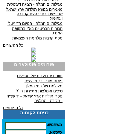
מגילות ים המלח - תצוגה דיגיטלית
מאמרים בנושא תולדות ארץ ישראל
שהופיעו בכתבי העת קתדרה
ועת-מול
מגילות ים המלח - המיזם הדיגיטלי
הכוחות הבריטיים בא"י בתקופת
המנדט
מפת קרבות מלחמת העצמאות
כל הקישורים
פורומים פופולארים
חוות דעת ועצות של מטיילים
פורום מורי דרך מייעצים
מעולמם של בתי המלון
טיפים והמלצות מתיירות חו"ל
ספרי תולדות ארץ ישראל - יד שנייה
- מכירה - החלפה
כל הפורומים
כניסת לקוחות
משתמש:
סיסמא: