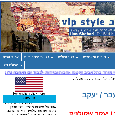
טיפים ומאמרים
כל הטיולים
גלויות היסטוריות
עמוד הבית
העולם שלי
ולים אל העבר / יעקב שקולניק
בר / יעקב
For english
click here
חדשות
/ יעקב שקולניק