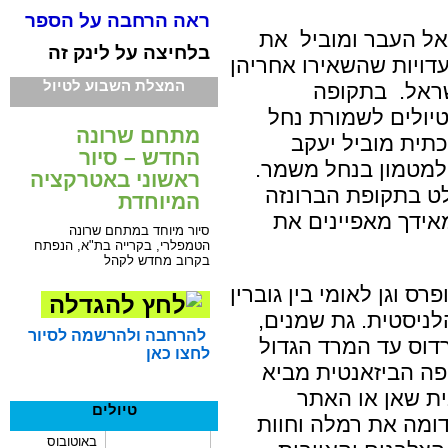
ראה הרחבה על הספר
אל העבר ומוביל
את
בלחיצה על לינק זה
דויות שהשאירו אחריהן
המצלת השבוע לטיול
ראל.
בתקופה
יולים לשמורת נחל
מתחם שרונה
תית מוביל יעקב
החדש – סיור
ולמטמון בנחל משמר.
ראשוני באטרקציה
לט בתקופת הברונזה
המיוחדת
אידך מאפיינים את
סיור מיוחד במתחם שרונה
הטמפלרי, בקרייה בת"א, הנפתח
בקרוב מחדש לקהל
ס וגן לאומי בין גוברין
ניסטית. גת שמנים,
להרחבה ולהרשמה לסיור
דוס עד המרד הגדול
לחצו כאן
ה הביזאנטית מביא
ית שאן או האתר
טיולים
מה את רמלה וחוות