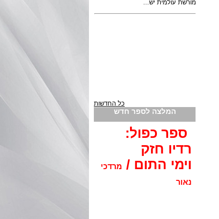
כל החדשות
המלצה לספר חדש
ספר כפול:
רדיו חזק
וימי התום /
מרדכי
נאור