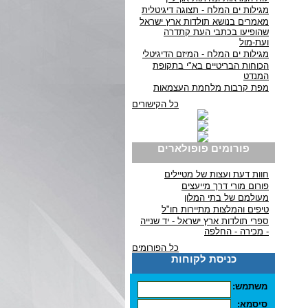
מגילות ים המלח - תצוגה דיגיטלית
מאמרים בנושא תולדות ארץ ישראל
שהופיעו בכתבי העת קתדרה
ועת-מול
מגילות ים המלח - המיזם הדיגיטלי
הכוחות הבריטיים בא"י בתקופת
המנדט
מפת קרבות מלחמת העצמאות
כל הקישורים
פורומים פופולארים
חוות דעת ועצות של מטיילים
פורום מורי דרך מייעצים
מעולמם של בתי המלון
טיפים והמלצות מתיירות חו"ל
ספרי תולדות ארץ ישראל - יד שנייה
- מכירה - החלפה
כל הפורומים
כניסת לקוחות
משתמש:
סיסמא: