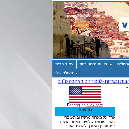
טיולים
גלויות היסטוריות
עמוד הבית
העולם שלי
י
For english
click here
חדשות