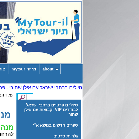
about
מי זה mytour
צור
עמוד הב
טיולי ם פרטיים ברחבי ישראל
לבודדים VIP וקבוצות עם אילן
מנה
שחורי
ספרים חדשים בנושא א"י
מנהר
להרחבה
גלריית סרטים