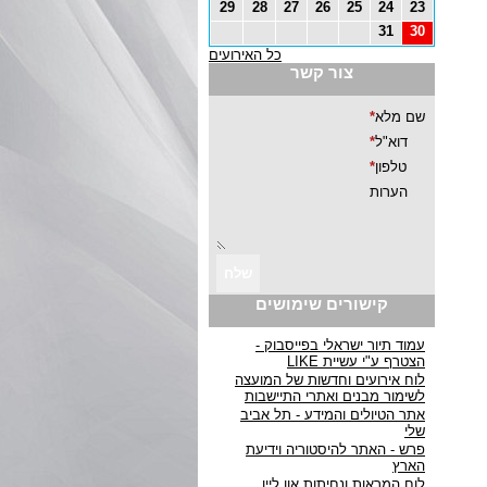
29
28
27
26
25
24
23
31
30
כל האירועים
צור קשר
קישורים שימושים
עמוד תיור ישראלי בפייסבוק -
הצטרף ע"י עשיית LIKE
לוח אירועים וחדשות של המועצה
לשימור מבנים ואתרי התיישבות
אתר הטיולים והמידע - תל אביב
שלי
פרש - האתר להיסטוריה וידיעת
הארץ
לוח המראות ונחיתות און ליין