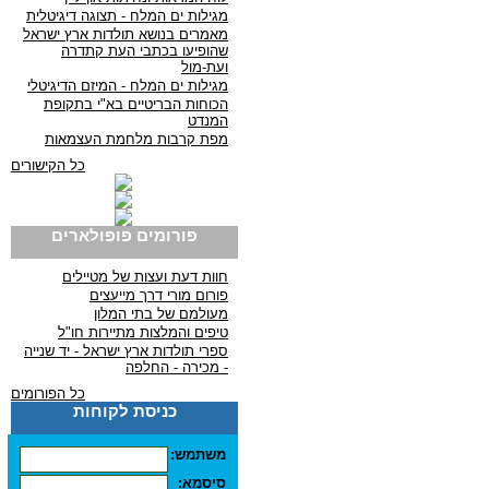
מגילות ים המלח - תצוגה דיגיטלית
מאמרים בנושא תולדות ארץ ישראל
שהופיעו בכתבי העת קתדרה
ועת-מול
מגילות ים המלח - המיזם הדיגיטלי
הכוחות הבריטיים בא"י בתקופת
המנדט
מפת קרבות מלחמת העצמאות
כל הקישורים
פורומים פופולארים
חוות דעת ועצות של מטיילים
פורום מורי דרך מייעצים
מעולמם של בתי המלון
טיפים והמלצות מתיירות חו"ל
ספרי תולדות ארץ ישראל - יד שנייה
- מכירה - החלפה
כל הפורומים
כניסת לקוחות
משתמש:
סיסמא: