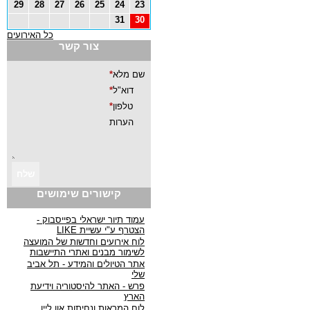
29
28
27
26
25
24
23
31
30
כל האירועים
צור קשר
קישורים שימושים
עמוד תיור ישראלי בפייסבוק -
הצטרף ע"י עשיית LIKE
לוח אירועים וחדשות של המועצה
לשימור מבנים ואתרי התיישבות
אתר הטיולים והמידע - תל אביב
שלי
פרש - האתר להיסטוריה וידיעת
הארץ
לוח המראות ונחיתות און ליין