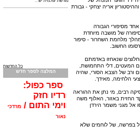
ה יו"ר הוועד המנהל של
היסטוריון אריה יצחקי - גבורת
אחד מסיפורי הגבורה
סיפורה של מושבה מיוחדת
מהלך מלחמת השחרור - סיפור
רסומו החשוב.
חלוצים שנאחזו באדמתם
ים המעטים, דלי התחמושת,
כל החדשות
המלצה לספר חדש
ום ורב של הצבא הסורי, שהיה
י הלחימה, מאידך.
ספר כפול:
יקה רבים, מי נתן את ההוראה
רדיו חזק
 החזית באזור, האלוף משה
וימי התום /
ו אל מגני משמר הירדן
מרדכי
נאור
ול בפרשה, של לוחמים שלא