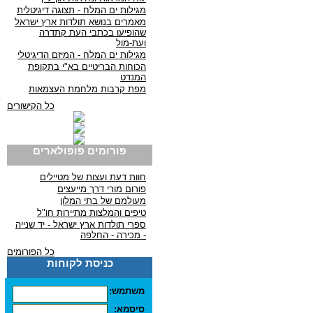
מגילות ים המלח - תצוגה דיגיטלית
מאמרים בנושא תולדות ארץ ישראל
שהופיעו בכתבי העת קתדרה
ועת-מול
מגילות ים המלח - המיזם הדיגיטלי
הכוחות הבריטיים בא"י בתקופת
המנדט
מפת קרבות מלחמת העצמאות
כל הקישורים
פורומים פופולארים
חוות דעת ועצות של מטיילים
פורום מורי דרך מייעצים
מעולמם של בתי המלון
טיפים והמלצות מתיירות חו"ל
ספרי תולדות ארץ ישראל - יד שנייה
- מכירה - החלפה
כל הפורומים
כניסת לקוחות
משתמש:
סיסמא: