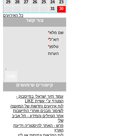
29
28
27
26
25
24
23
31
30
כל האירועים
צור קשר
קישורים שימושים
עמוד תיור ישראלי בפייסבוק -
הצטרף ע"י עשיית LIKE
לוח אירועים וחדשות של המועצה
לשימור מבנים ואתרי התיישבות
אתר הטיולים והמידע - תל אביב
שלי
פרש - האתר להיסטוריה וידיעת
הארץ
לוח המראות ונחיתות און ליין