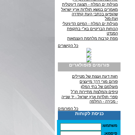
מגילות ים המלח - תצוגה דיגיטלית
מאמרים בנושא תולדות ארץ ישראל
שהופיעו בכתבי העת קתדרה
ועת-מול
מגילות ים המלח - המיזם הדיגיטלי
הכוחות הבריטיים בא"י בתקופת
המנדט
מפת קרבות מלחמת העצמאות
כל הקישורים
פורומים פופולארים
חוות דעת ועצות של מטיילים
פורום מורי דרך מייעצים
מעולמם של בתי המלון
טיפים והמלצות מתיירות חו"ל
ספרי תולדות ארץ ישראל - יד שנייה
- מכירה - החלפה
כל הפורומים
כניסת לקוחות
משתמש:
סיסמא: