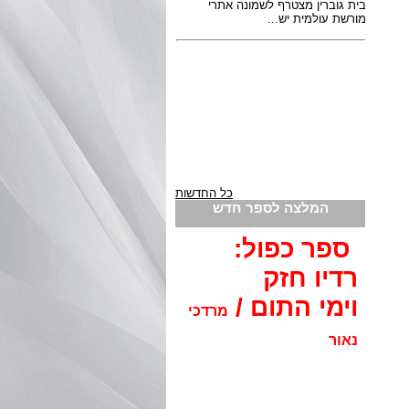
כל החדשות
המלצה לספר חדש
ספר כפול:
רדיו חזק
וימי התום /
מרדכי
נאור