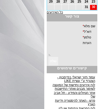
29
28
27
26
25
24
23
31
30
כל האירועים
צור קשר
קישורים שימושים
עמוד תיור ישראלי בפייסבוק -
הצטרף ע"י עשיית LIKE
לוח אירועים וחדשות של המועצה
לשימור מבנים ואתרי התיישבות
אתר הטיולים והמידע - תל אביב
שלי
פרש - האתר להיסטוריה וידיעת
הארץ
לוח המראות ונחיתות און ליין