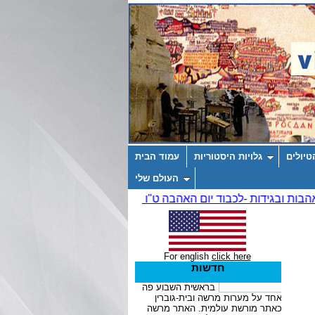
טיולים
גלויות היסטוריות
עמוד הבית
העולם שלי
For english
click here
חדשות