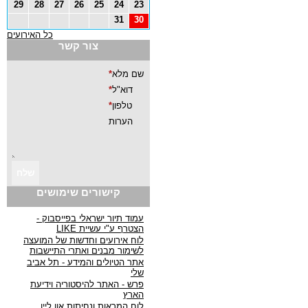
29
28
27
26
25
24
23
31
30
כל האירועים
צור קשר
קישורים שימושים
עמוד תיור ישראלי בפייסבוק -
הצטרף ע"י עשיית LIKE
לוח אירועים וחדשות של המועצה
לשימור מבנים ואתרי התיישבות
אתר הטיולים והמידע - תל אביב
שלי
פרש - האתר להיסטוריה וידיעת
הארץ
לוח המראות ונחיתות און ליין