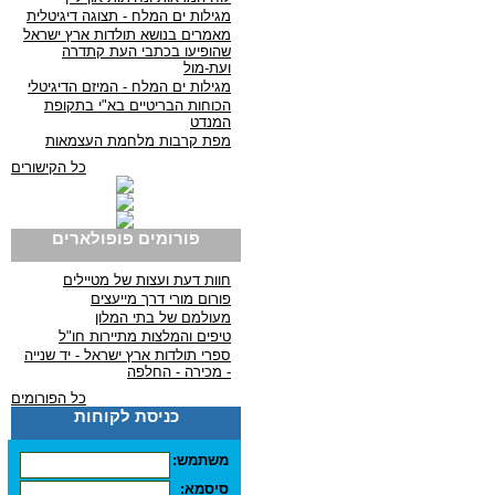
מגילות ים המלח - תצוגה דיגיטלית
מאמרים בנושא תולדות ארץ ישראל
שהופיעו בכתבי העת קתדרה
ועת-מול
מגילות ים המלח - המיזם הדיגיטלי
הכוחות הבריטיים בא"י בתקופת
המנדט
מפת קרבות מלחמת העצמאות
כל הקישורים
פורומים פופולארים
חוות דעת ועצות של מטיילים
פורום מורי דרך מייעצים
מעולמם של בתי המלון
טיפים והמלצות מתיירות חו"ל
ספרי תולדות ארץ ישראל - יד שנייה
- מכירה - החלפה
כל הפורומים
כניסת לקוחות
משתמש:
סיסמא: