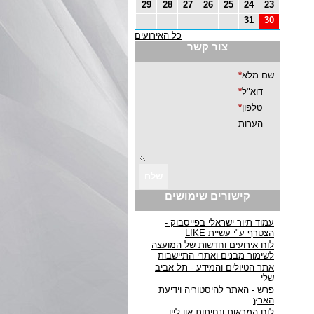
29
28
27
26
25
24
23
31
30
כל האירועים
צור קשר
קישורים שימושים
עמוד תיור ישראלי בפייסבוק -
הצטרף ע"י עשיית LIKE
לוח אירועים וחדשות של המועצה
לשימור מבנים ואתרי התיישבות
אתר הטיולים והמידע - תל אביב
שלי
פרש - האתר להיסטוריה וידיעת
הארץ
לוח המראות ונחיתות און ליין