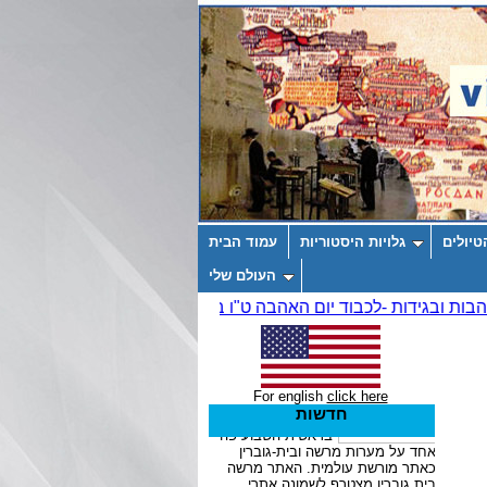
טיולים
גלויות היסטוריות
עמוד הבית
העולם שלי
For english
click here
חדשות