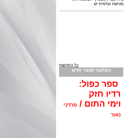
כל החדשות
המלצה לספר חדש
ספר כפול:
רדיו חזק
וימי התום /
מרדכי
נאור