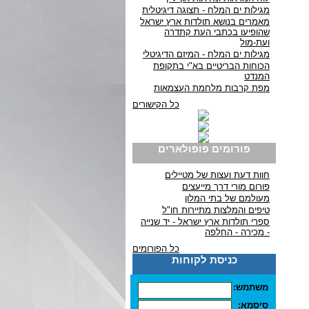
מגילות ים המלח - תצוגה דיגיטלית
מאמרים בנושא תולדות ארץ ישראל
שהופיעו בכתבי העת קתדרה
ועת-מול
מגילות ים המלח - המיזם הדיגיטלי
הכוחות הבריטיים בא"י בתקופת
המנדט
מפת קרבות מלחמת העצמאות
כל הקישורים
פורומים פופולארים
חוות דעת ועצות של מטיילים
פורום מורי דרך מייעצים
מעולמם של בתי המלון
טיפים והמלצות מתיירות חו"ל
ספרי תולדות ארץ ישראל - יד שנייה
- מכירה - החלפה
כל הפורומים
כניסת לקוחות
משתמש:
סיסמא: