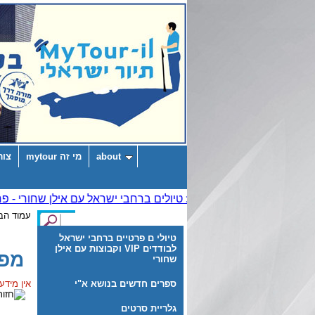
about
מי זה mytour
צור
עמוד הב
טיולי ם פרטיים ברחבי ישראל
לבודדים VIP וקבוצות עם אילן
מפת
שחורי
ספרים חדשים בנושא א"י
אין מידע
גלריית סרטים