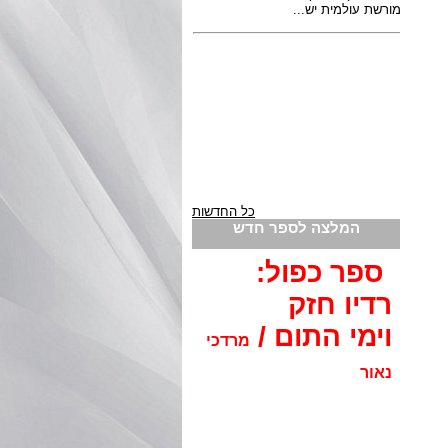
כל החדשות
המלצה לספר חדש
ספר כפול:
רדיו חזק
וימי התום /
מרדכי
נאור