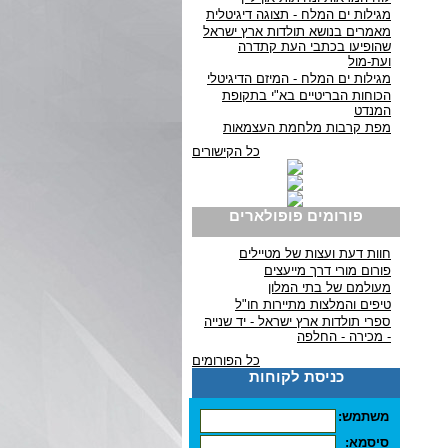
מגילות ים המלח - תצוגה דיגיטלית
מאמרים בנושא תולדות ארץ ישראל
שהופיעו בכתבי העת קתדרה
ועת-מול
מגילות ים המלח - המיזם הדיגיטלי
הכוחות הבריטיים בא"י בתקופת
המנדט
מפת קרבות מלחמת העצמאות
כל הקישורים
פורומים פופולארים
חוות דעת ועצות של מטיילים
פורום מורי דרך מייעצים
מעולמם של בתי המלון
טיפים והמלצות מתיירות חו"ל
ספרי תולדות ארץ ישראל - יד שנייה
- מכירה - החלפה
כל הפורומים
כניסת לקוחות
משתמש:
סיסמא: