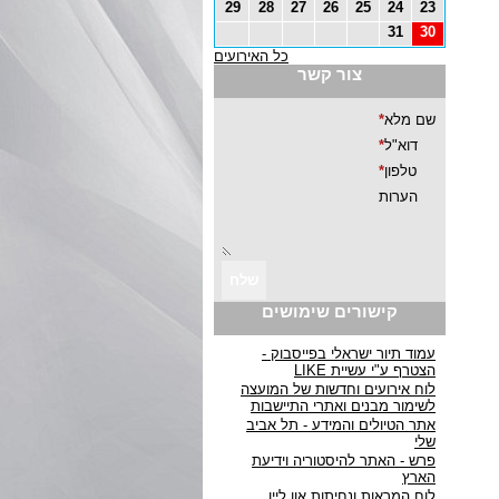
29
28
27
26
25
24
23
31
30
כל האירועים
צור קשר
קישורים שימושים
עמוד תיור ישראלי בפייסבוק -
הצטרף ע"י עשיית LIKE
לוח אירועים וחדשות של המועצה
לשימור מבנים ואתרי התיישבות
אתר הטיולים והמידע - תל אביב
שלי
פרש - האתר להיסטוריה וידיעת
הארץ
לוח המראות ונחיתות און ליין