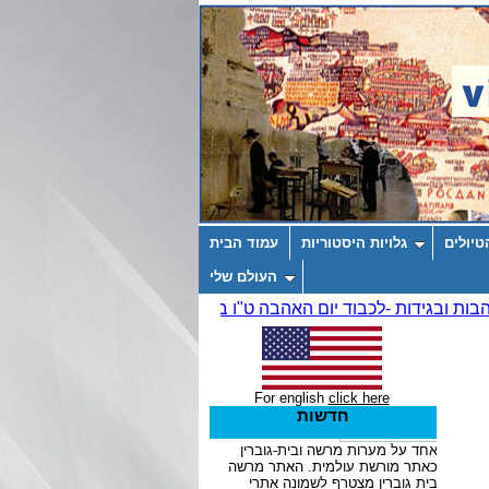
טיולים
גלויות היסטוריות
עמוד הבית
העולם שלי
For english
click here
חדשות