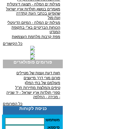
מגילות ים המלח - תצוגה דיגיטלית
מאמרים בנושא תולדות ארץ ישראל
שהופיעו בכתבי העת קתדרה
ועת-מול
מגילות ים המלח - המיזם הדיגיטלי
הכוחות הבריטיים בא"י בתקופת
המנדט
מפת קרבות מלחמת העצמאות
כל הקישורים
פורומים פופולארים
חוות דעת ועצות של מטיילים
פורום מורי דרך מייעצים
מעולמם של בתי המלון
טיפים והמלצות מתיירות חו"ל
ספרי תולדות ארץ ישראל - יד שנייה
- מכירה - החלפה
כל הפורומים
כניסת לקוחות
משתמש:
סיסמא: