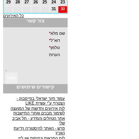
29
28
27
26
25
24
23
31
30
כל האירועים
צור קשר
קישורים שימושים
עמוד תיור ישראלי בפייסבוק -
הצטרף ע"י עשיית LIKE
לוח אירועים וחדשות של המועצה
לשימור מבנים ואתרי התיישבות
אתר הטיולים והמידע - תל אביב
שלי
פרש - האתר להיסטוריה וידיעת
הארץ
לוח המראות ונחיתות און ליין