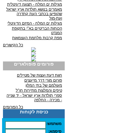
מגילות ים המלח - תצוגה דיגיטלית
מאמרים בנושא תולדות ארץ ישראל
שהופיעו בכתבי העת קתדרה
ועת-מול
מגילות ים המלח - המיזם הדיגיטלי
הכוחות הבריטיים בא"י בתקופת
המנדט
מפת קרבות מלחמת העצמאות
כל הקישורים
פורומים פופולארים
חוות דעת ועצות של מטיילים
פורום מורי דרך מייעצים
מעולמם של בתי המלון
טיפים והמלצות מתיירות חו"ל
ספרי תולדות ארץ ישראל - יד שנייה
- מכירה - החלפה
כל הפורומים
כניסת לקוחות
משתמש:
סיסמא: