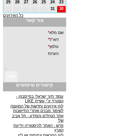
29
28
27
26
25
24
23
31
30
כל האירועים
צור קשר
קישורים שימושים
עמוד תיור ישראלי בפייסבוק -
הצטרף ע"י עשיית LIKE
לוח אירועים וחדשות של המועצה
לשימור מבנים ואתרי התיישבות
אתר הטיולים והמידע - תל אביב
שלי
פרש - האתר להיסטוריה וידיעת
הארץ
לוח המראות ונחיתות און ליין