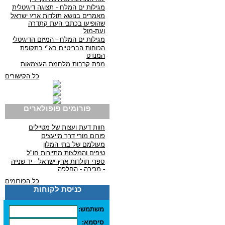
מגילות ים המלח - תצוגה דיגיטלית
מאמרים בנושא תולדות ארץ ישראל
שהופיעו בכתבי העת קתדרה
ועת-מול
מגילות ים המלח - המיזם הדיגיטלי
הכוחות הבריטיים בא"י בתקופת
המנדט
מפת קרבות מלחמת העצמאות
כל הקישורים
פורומים פופולארים
חוות דעת ועצות של מטיילים
פורום מורי דרך מייעצים
מעולמם של בתי המלון
טיפים והמלצות מתיירות חו"ל
ספרי תולדות ארץ ישראל - יד שנייה
- מכירה - החלפה
כל הפורומים
כניסת לקוחות
משתמש:
סיסמא: