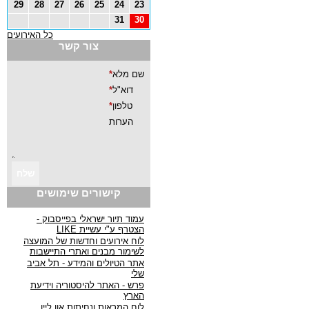
29
28
27
26
25
24
23
31
30
כל האירועים
צור קשר
קישורים שימושים
עמוד תיור ישראלי בפייסבוק -
הצטרף ע"י עשיית LIKE
לוח אירועים וחדשות של המועצה
לשימור מבנים ואתרי התיישבות
אתר הטיולים והמידע - תל אביב
שלי
פרש - האתר להיסטוריה וידיעת
הארץ
לוח המראות ונחיתות און ליין