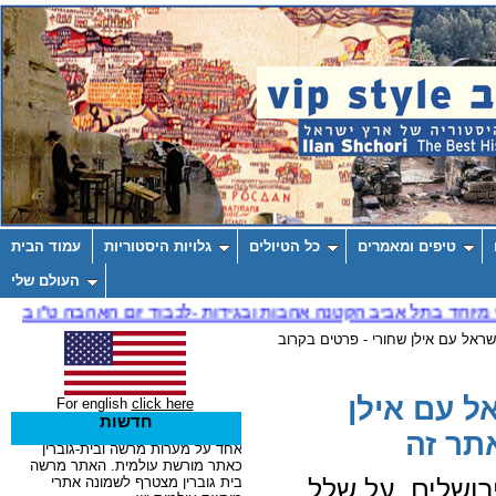
טיפים ומאמרים
כל הטיולים
גלויות היסטוריות
עמוד הבית
העולם שלי
שראל עם אילן שחורי - פרטים בקרוב
ל עם אילן
For english
click here
חדשות
תר זה
רושלים, על שלל