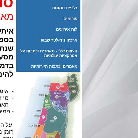
סת
גלריית תמונות
מאת
פורומים
איתי
לוח אירועים
ארכיון ניוז-לטר שבועי
שנתי
העולם שלי - מאמרים וכתבות על
מסעו
אטרקציות עולמיות
בדמו
מאמרים וכתבות תיירותיות
להינ
- איפ
- מי ה
- האם
- פמינ
על ה
רומן 