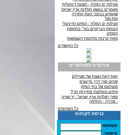
מגילות ים המלח - תצוגה דיגיטלית
מאמרים בנושא תולדות ארץ ישראל
שהופיעו בכתבי העת קתדרה
ועת-מול
מגילות ים המלח - המיזם הדיגיטלי
הכוחות הבריטיים בא"י בתקופת
המנדט
מפת קרבות מלחמת העצמאות
כל הקישורים
פורומים פופולארים
חוות דעת ועצות של מטיילים
פורום מורי דרך מייעצים
מעולמם של בתי המלון
טיפים והמלצות מתיירות חו"ל
ספרי תולדות ארץ ישראל - יד שנייה
- מכירה - החלפה
כל הפורומים
כניסת לקוחות
משתמש:
סיסמא: