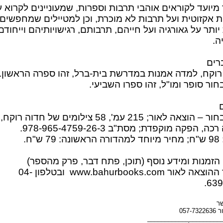
יועד לקוראים אוהבי תרבות וספרות, שמעוניינים לקרוא ע
ת אקזוטית ועל תרבות לא מוכרת, וכן למטיילים שמחפשים
ותר על גאורגיה ועל חייהם, תרבותם, רגישויותיהם וייחודם
ה.
רים
רוקח, למדה אמנות במדרשת בית-ברל, זהו ספרה הראשון.
חור סופר ומו"ל, זהו ספרו השביעי.
איתי בחור – הוצאה לאור; 215 עמ', 58 צילומים של חדוה רוקח,
ה, הפקה מוקפדת; מסת"ב 978-965-4759-26-3.
7 ש"ח.
 הזמנות ומידע נוסף (תוכן, פתח דבר, פרק מהספר)
באתר ההוצאה לאור www.bahurbooks.com ובטלפון 04-
639
שר
057-7
_____________________