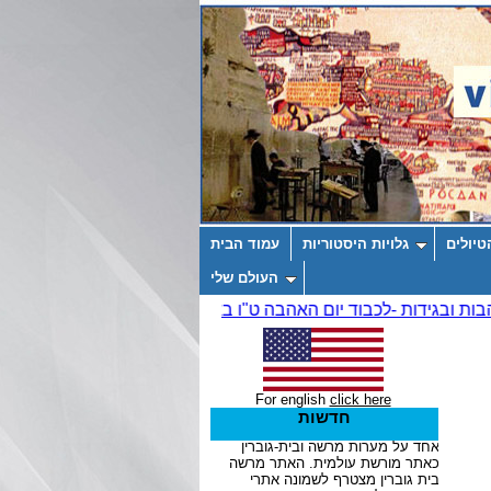
טיולים
גלויות היסטוריות
עמוד הבית
העולם שלי
For english
click here
חדשות