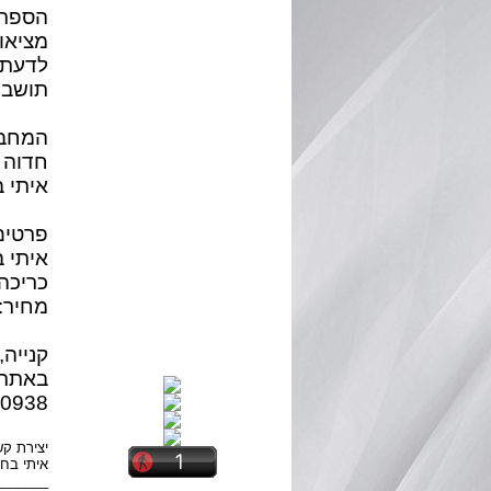
הספר מ
מציאו
לדעת י
תושבי
המחב
חדוה 
איתי ב
פרטים
כריכה רכ
מחיר: 98 ש"ח; מחיר מיוחד למהדורה הראשונה: 9
קנייה,
0938.
יצירת ק
איתי בחור 322636
_______