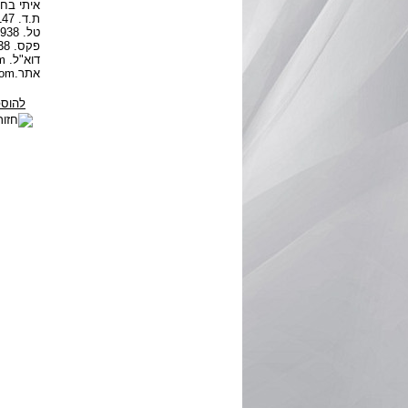
איתי בחו
ת.ד. 147, זכרון יעקב 30951
טל. 04-6390938
פקס. 04-6392938
דוא"ל. itay@bahurbooks.com
אתר.www.bahurbooks.com
להוספ