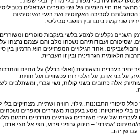
שנסעו לגאורגיה בלי מפות, בלי מדריך ובלי שפה...
מתאר את חיי היומיום של שני סופרים ישראלים בטביליסי,
ת הסתגלותם לסביבה האקזוטית ואת רגעי האינטימיות
ית שנרקמת בינם ובין תושבי טביליסי.
מן השניים נקלעים למסע בלשי בעקבות סופרים ומשוררים
ם, שסיפורם ועבודותיהם נשכחו מלב והם עצמם נרצחו על י
הבולשביקים. אחד הגילויים המפתיעים הוא הדמיון בין סי
בות הלאומית הגרוזינית ובין זו העברית.
ר יחיד בעברית ובגאורגית (ואולי בכלל) על החיים והתרבות
יה, על בני אדם, על הלכי רוח עכשוויים ועל חוויות
יות; אלה כתובים בשני קולות, נשי וגברי, ומשתלבים ליצ
.
ולל סיפורי התבוננות, גילוי, חוויה ושתייה, מצחיקים בלי ל
ם בלי פאתטיות; מסע בעקבות משוררים וסופרים נשכחים;
לעברית של שירי משוררים גאורגיים מודרניים ותרגום מלא
המיתוס 'אמירני' – תינוק גרוזיני פרוע, חצי אל חצי אדם,
עם שן זהב.