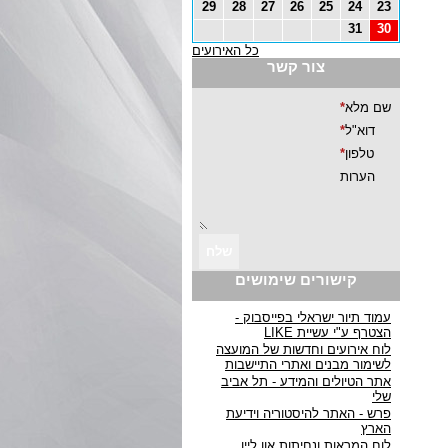
29
28
27
26
25
24
23
31
30
כל האירועים
צור קשר
קישורים שימושים
עמוד תיור ישראלי בפייסבוק -
הצטרף ע"י עשיית LIKE
לוח אירועים וחדשות של המועצה
לשימור מבנים ואתרי התיישבות
אתר הטיולים והמידע - תל אביב
שלי
פרש - האתר להיסטוריה וידיעת
הארץ
לוח המראות ונחיתות און ליין