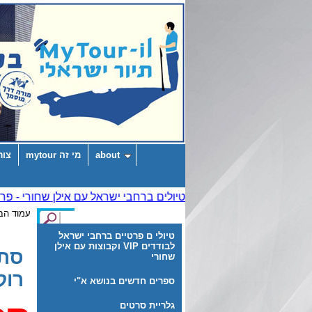
about
מי זה mytour
צור
עמוד הב
טיולי ם פרטיים ברחבי ישראל
לבודדים VIP וקבוצות עם אילן
סתי
שחורי
רוק
ספרים חדשים בנושא א"י
גלריית סרטים