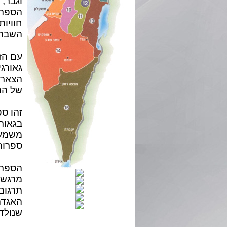
וגבר, 
הספר 
חוויו
השבריר
עם הז
גאורגי
הצאר ו
של התר
זהו ספ
בגאורג
משמעות
ספרות
הספר כ
מרגשי
תרגום 
האגדה/
שנולד 