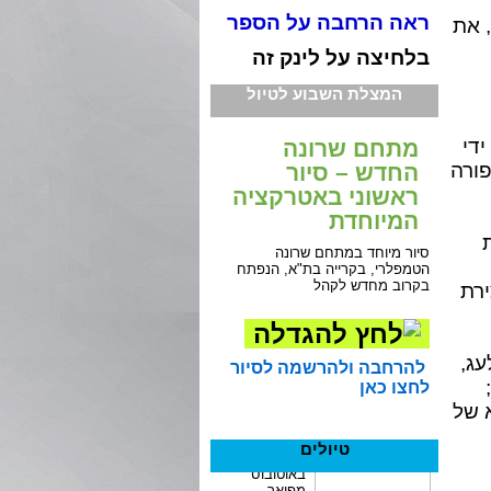
ראה הרחבה על הספר
 את
בלחיצה על לינק זה
המצלת השבוע לטיול
די
מתחם שרונה
פורה
החדש – סיור
ראשוני באטרקציה
המיוחדת
סיור מיוחד במתחם שרונה
הטמפלרי, בקרייה בת"א, הנפתח
בקרוב מחדש לקהל
ירת
עג,
להרחבה ולהרשמה לסיור
לחצו כאן
 של
טיולים