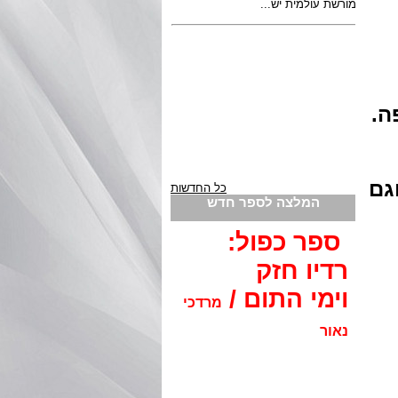
שפה.
גם
כל החדשות
המלצה לספר חדש
ספר כפול:
רדיו חזק
וימי התום /
מרדכי
נאור