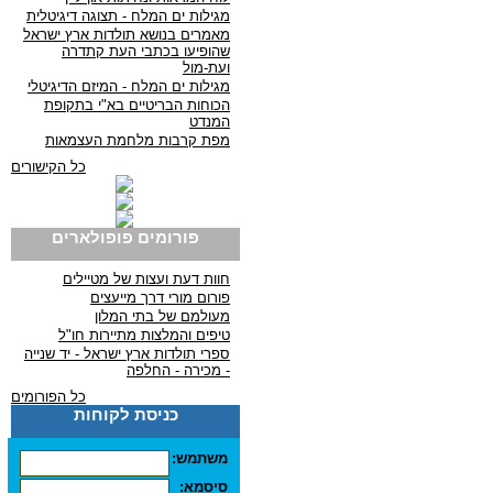
מגילות ים המלח - תצוגה דיגיטלית
מאמרים בנושא תולדות ארץ ישראל
שהופיעו בכתבי העת קתדרה
ועת-מול
מגילות ים המלח - המיזם הדיגיטלי
הכוחות הבריטיים בא"י בתקופת
המנדט
מפת קרבות מלחמת העצמאות
כל הקישורים
פורומים פופולארים
חוות דעת ועצות של מטיילים
פורום מורי דרך מייעצים
מעולמם של בתי המלון
טיפים והמלצות מתיירות חו"ל
ספרי תולדות ארץ ישראל - יד שנייה
- מכירה - החלפה
כל הפורומים
כניסת לקוחות
משתמש:
סיסמא: