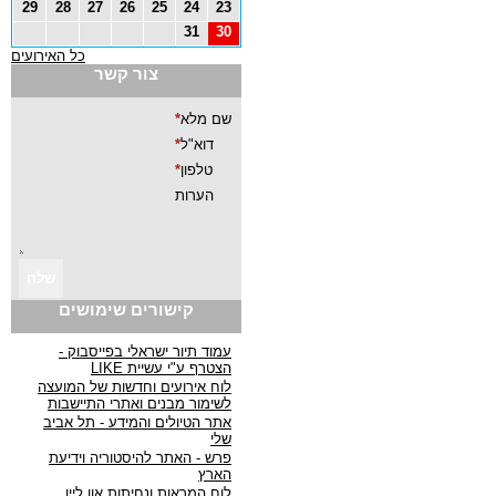
29
28
27
26
25
24
23
31
30
כל האירועים
צור קשר
קישורים שימושים
עמוד תיור ישראלי בפייסבוק -
הצטרף ע"י עשיית LIKE
לוח אירועים וחדשות של המועצה
לשימור מבנים ואתרי התיישבות
אתר הטיולים והמידע - תל אביב
שלי
פרש - האתר להיסטוריה וידיעת
הארץ
לוח המראות ונחיתות און ליין