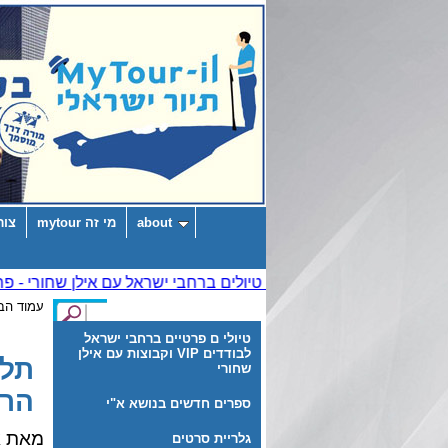
about
מי זה mytour
צור
עמוד הב
טיולי ם פרטיים ברחבי ישראל
לבודדים VIP וקבוצות עם אילן
תל-
שחורי
הר 
ספרים חדשים בנושא א"י
מאת א
גלריית סרטים