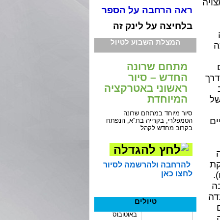
צויה
ראה הרחבה על הספר
בלחיצה על לינק זה
המצלת השבוע לטיול
ה
מתחם שרונה
החדש – סיור
דרך
ראשוני באטרקציה
המיוחדת
של
סיור מיוחד במתחם שרונה
ים
הטמפלרי, בקרייה בת"א, הנפתח
בקרוב מחדש לקהל
ה
קת
להרחבה ולהרשמה לסיור
לחצו כאן
.
 ב 1855. היו בה
דה
טיולים