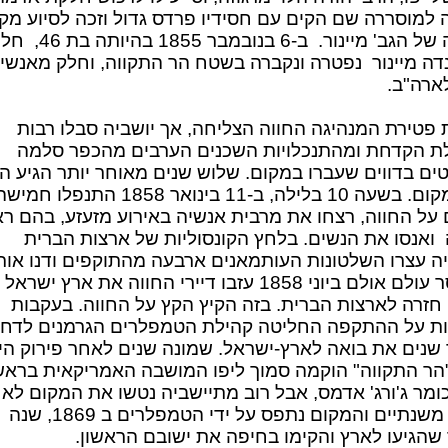
 למוסררה שם הקים עם חסידיו פרדס גדול וזכה לסיוע מקצ
מצידה של הגב' מיינור. ב-6 בנובמבר 55
נדה מיינור נפטרה ונקברה בשטח הר התקווה, וחלק מאנשי
לארה"ב.
 פטירת המנהיגה החווה הצליחה, אך יושביה סבלו רבות
 הקדחת ומהתנכלויות השכנים הערבים מהכפר סלמה
ים בדווים שעברו במקום. שלוש שנים מאוחר יותר הגיע ה
על המקום. בשעה 10 בלילה, ב-11 בינואר 1858 התנפלו חמי
 על החווה, רצחו את מרבית אנשיה באירוע מזעזע, בהם ר
 ואנסו את הנשים. בלחץ הקונסוליות של ארצות הברית
יה עצרו השלטונות העותמאנים ארבעה מהתוקפים ודנו או
למאסר עולם אולם ביוני 1858 עזבו דיירי החווה את ארץ ישראל
 חזרה לארצות הברית. בזה הקיץ הקץ על החווה. בעקבות
ות על ההתקפה החליטה קהילת הטמפלרים הגרמנים לדחו
שנים את בואה לארץ-ישראל. שמונה שנים לאחר פירוק הי
הר התקווה" הוקמה סמוך ליפו המושבה האמריקאית בראש
ומר ג'ורג' אדמס, אבל רוב מתיישביה נטשו את המקום לא
פחות משנתיים והמקום נתפס על ידי הטמפלרים ב 1869, שנה
שהגיעו לארץ והקימו בחיפה את ישובם הראשון.