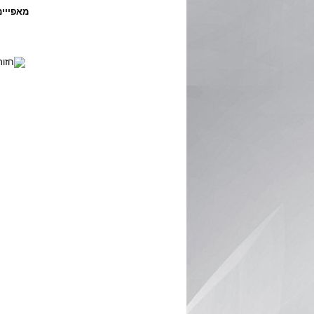
מאפייים