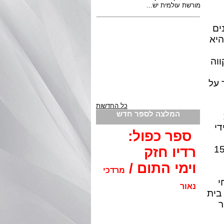
ם לשנים
היא
וה
 על
כל החדשות
המלצה לספר חדש
די
ספר כפול:
בית הספר, אולי לא יודעים שלפני 156
רדיו חזק
וימי התום /
מרדכי
י
נאור
 בית
ר