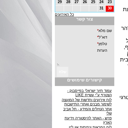
29
28
27
26
25
24
23
31
30
לגבעת
כל האירועים
צור קשר
הר
,
בית
קישורים שימושים
עמוד תיור ישראלי בפייסבוק -
הצטרף ע"י עשיית LIKE
רגי
לוח אירועים וחדשות של המועצה
לשימור מבנים ואתרי התיישבות
אתר הטיולים והמידע - תל אביב
שלי
פרש - האתר להיסטוריה וידיעת
הארץ
לוח המראות ונחיתות און ליין