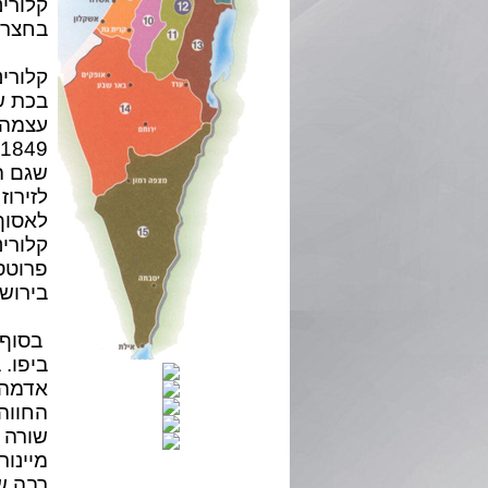
קלורינ
בחצר 
קלורינ
בכת ש
עצמה 
שגם ה
לזירו
לאסוף
פרוטס
בירושלים 
אדמה ע
שורה 
מיינור
רבה של