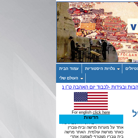
טיולים
גלויות היסטוריות
עמוד הבית
העולם שלי
ל
For english
click here
חדשות