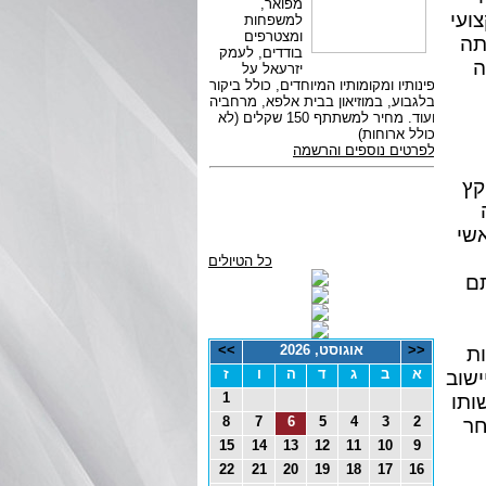
ועי
18 בהיותה בת 46, חלתה
ה
קץ
שה
אשי
כל הטיולים
תם
<<
אוגוסט, 2026
>>
ת
א
ב
ג
ד
ה
ו
ז
ישוב
1
ותו
8
7
6
5
4
3
2
חר
15
14
13
12
11
10
9
22
21
20
19
18
17
16