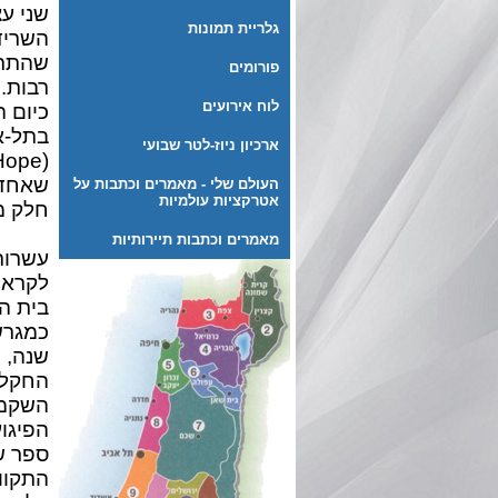
גלריית תמונות
השריד
פורומים
רבות.
לוח אירועים
כיום 
בתל-א
ארכיון ניוז-לטר שבועי
שאחד 
העולם שלי - מאמרים וכתבות על
אטרקציות עולמיות
חלק מ
מאמרים וכתבות תיירותיות
עשרות
לקראת
בית ה
שנה, 
החקלא
השקמה
הפיגוע
ספר ש
התקוו