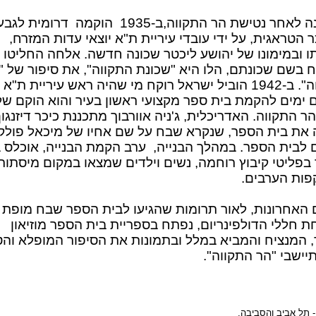
77 שנה לאחר נטישת הר התקווה,ב-1935 הוקמה דרומית 
 הטראגית, על ידי עובדי עיריית ת"א יוצאי עדות המזרח,
ו ובמימונו של יהושע ליכטר‏‏ שכונה חדשה. אלחה החליטו
ח בשם שכונתם, הלו היא "שכונת התקווה", את סיפור של "
התקווה". ב-1942 הוביל ישראל רוקח מי שהיה ראש עיריית ת"א
 ימים להקמת בית ספר מקצועי ראשון בעיר והוא הוקם של
 התקווה. האדריכלית, ג'ניה אוורבוך מתכננת כיכר דיזנגוף
 את בית הספר, שנקרא שבח על שם אחיו של מיכאל פולק
 לבית הספר. במהלך הבנייה, ערב הקמת הבנייה, אוכלס 
בפליטי קיבוץ רוחמה, נשים וילדים שמצאו במקום מיסתור
ות הערבים.
 האחרונות, לאור תרומות שהגיעו לבית הספר שבח מופת
ת חללי הדולפינריום, נפתח בספריית בית הספר מוזיאון
, המנציח והמביא במלל ובתמונות את הסיפור המופלא והט
יישבי "הר התקווה".