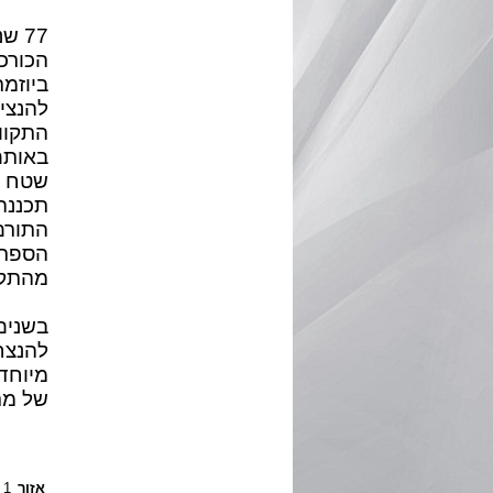
הכורכר
ביוזמת
להנצי
באותם
שטח הר
תכננה
התורם
הספר 
מהתקפ
בשנים
להנצח
מיוחד
של מת
אזור
1 - תל אביב והסביבה,