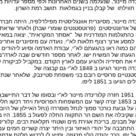
דה מיינור, שנעלמה בשנים האחרונות ולפי מספר עדויות מ
חווילתו של קבלן בניין בגמלאות תושב רמת השרון.
דה מיינור, מסיונרית אוונגליסטית מפילדלפיה, היתה חברה
ל אדוונטיסטים (פרוטסטנטים שומרי שבת) ולאחר שראת
כהתגלמות המודרנית של "אסתר המקראית", יצאה במאי
1849 למסע ארוך רצוף תלאות לא"י. נועדה עם מיסיונרים אחרים
ם כמוה ראו בהגעתם לא"י, עבודת האדמה וסיוע ליהודים 
ז הגעתו של המשיח ישו. לאחר מספר חודשים שבה לארה"ב
 את חסידיה ולהגיע עמם לארץ הקודם. במקביל לביקורה 
קלורינדה מיינור הגיעו ב 1849 לא"י גם קבוצה של
טנטיים פרוסיים רובם בני משפחת סטיינבק, שלאחר שנתי
הגיעו ב 1851 ליפו.
בסוף 1951 חזרה קלורינדה מיינור לא"י ובסופו של דבר התיישב
ביפו. ב 1853 יצרה קשר עם המשפחות הפרוסיות ויחד רכשו חל
ל גבעת כורכר סמוך לנחל מוסררה (נחל האיילון של היום)
החווה שקיבלה את השם הר התקווה החלה לפעול
של מבנים, בריכת אגירת מים ושטחי חקלאות רבים. קלורינ
 התחבבה על יהודי האיזור ובין היתר יצרה קשרים חמים עם
 יפו, הרב יהודה הלוי מרגוזה, וסייע לו לרכוש חלקת אדמה