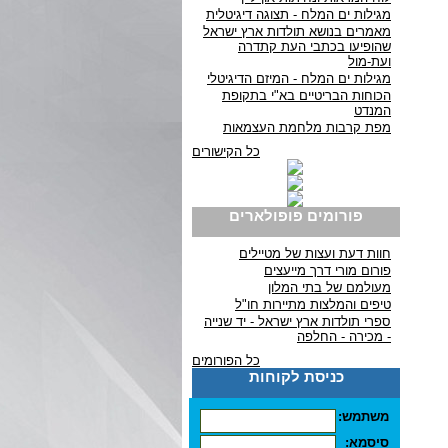
מגילות ים המלח - תצוגה דיגיטלית
מאמרים בנושא תולדות ארץ ישראל
שהופיעו בכתבי העת קתדרה
ועת-מול
מגילות ים המלח - המיזם הדיגיטלי
הכוחות הבריטיים בא"י בתקופת
המנדט
מפת קרבות מלחמת העצמאות
כל הקישורים
פורומים פופולארים
חוות דעת ועצות של מטיילים
פורום מורי דרך מייעצים
מעולמם של בתי המלון
טיפים והמלצות מתיירות חו"ל
ספרי תולדות ארץ ישראל - יד שנייה
- מכירה - החלפה
כל הפורומים
כניסת לקוחות
משתמש:
סיסמא: