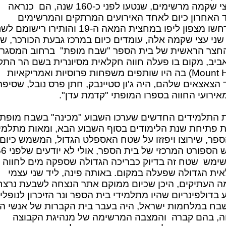
שני עצי שקמה מרשימים, שנטעו לפני כ-160 שנה, הם כנראה
 האחרון כיום לאחד האירועים המרתקים והמרשימים
שהתרחשו מצפון ליפו במחצית המאה ה-19 והותירו רישומ
 שני עצי שקמה אלה, עומדים כיום במרכז גבעת הכורכר, ש
החצר הראשית של בית הספר "שבח מופת" ברחוב המסגר
ביב, מקום בו פעלה חווה חקלאית מסיונרית בשם הר התקו
(Mount Hope) בה היו שותפים משפחות פרוסיות ואמריקאיות
הצאצאים שלהם, היה ג'ון סטיינבק, חתן פרס נובל, שסיפר
אירועי החווה בספרו המופתי "קדמת עדן".
 התלמידים החדשים שערכו השבוע "מכינה" בשבח מופת
 פתיחת שנת הלימודים בסוף השבוע הבא, ומאות מתלמי
ספר, שירוצו ויפזזו על שטח האספלט הגדול, המשמש כיום
כמגרש הספורט המרכזי של 
שימש שטח זה בדיוק כבריכה הגדולה שספקה מים לחווה
ית הגדולה שפעלה במקום. באותה פינה, ליד שני עצמי
 העתיקים, היכן שכיום ממוקם אתר הנצחה לשבעת נרצח
 בדולפינריום שהיו מתלמידי בית הספר ונר הזיכרון לנופלי
בח במלחמות ישראל, היה בעבר בית הקברות של אנשי ה
ה, בהם קברה והמצבה המרשימה של מנהיגת הקבוצה