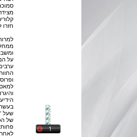
סמוכה
קלורי
חזרו 
למרות
ממחלת
ומשבט
ערבים
החווה
ופרוס
והיגרו
הידיע
בעשר 
שעל "
של הכ
לאחר 