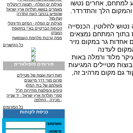
ע למתחם, אחרים נטשו
מגילות ים המלח - תצוגה דיגיטלית
מאמרים בנושא תולדות ארץ ישראל
המקום הלך והתדרדר.
שהופיעו בכתבי העת קתדרה
ועת-מול
מגילות ים המלח - המיזם הדיגיטלי
נטוש לחלוטין. הכנסייה
הכוחות הבריטיים בא"י בתקופת
ת בתוך המתחם נמצאים
המנדט
מפת קרבות מלחמת העצמאות
 אחדות גר במקום נזיר
כל הקישורים
המקום לעדנה
יקר מלוד ורמלה באות
בוצות מטיילים המגיעות
פורומים פופולארים
וד גם מקום מרהיב זה,
חוות דעת ועצות של מטיילים
פורום מורי דרך מייעצים
מעולמם של בתי המלון
טיפים והמלצות מתיירות חו"ל
ספרי תולדות ארץ ישראל - יד שנייה
- מכירה - החלפה
כל הפורומים
כניסת לקוחות
משתמש:
סיסמא: