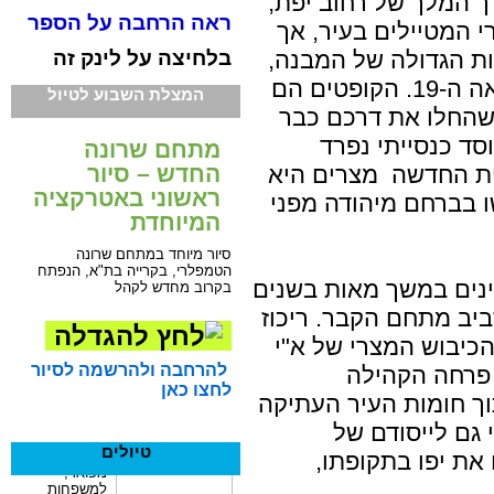
 המלך של רחוב יפת,
ראה הרחבה על הספר
י המטיילים בעיר, אך
בלחיצה על לינק זה
ות הגדולה של המבנה,
הפאר ששררו במקום במחצית המאה ה-19. הקופטים הם
המצלת השבוע לטיול
 שהחלו את דרכם כבר
 כמוסד כנסייתי נפרד
מתחם שרונה
החדש – סיור
45. על פי הברית החדשה מצרים היא
ראשוני באטרקציה
 בברחם מיהודה מפני
המיוחדת
סיור מיוחד במתחם שרונה
הטמפלרי, בקרייה בת"א, הנפתח
ינים במשך מאות בשנים
בקרוב מחדש לקהל
יב מתחם הקבר. ריכוז
כיבוש המצרי של א"י
להרחבה ולהרשמה לסיור
ברהים פאחה ב 1831, אז פרחה הקהילה
לחצו כאן
ך חומות העיר העתיקה
 גם לייסודם של
טיולים
את יפו בתקופתו,