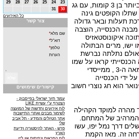
29
28
27
26
25
24
23
אכסנייה מסיבי בעל קשתות ורחב ביותר בן 3 קומות, עם גג
31
30
 שתלו הקופטים גינה
כל האירועים
רכת תעלות ובאר גדולה
צור קשר
בנה הכנסייה, הוצבה
וכה איקונוסטאזיס
ו ישו, מרים הבתולה
האולם נתלתה נברשת
הכנסייתי קראו על שמו
של אנטוניוס הגדול. נזיר מצרי מהמאה ה-3 , ממייסדי
ל ידי הכנסייה
ית והאורתודוכסית. (ה-17 בינואר הוא חג נוצרי חשוב
קישורים שימושים
עמוד תיור ישראלי בפייסבוק -
הצטרף ע"י עשיית LIKE
לוח אירועים וחדשות של המועצה
ד מהרה למוקד הקהילה
לשימור מבנים ואתרי התיישבות
 המרהיב של המתחם.
אתר הטיולים והמידע - תל אביב
שלי
שלים דרך נמל יפו, עשו
פרש - האתר להיסטוריה וידיעת
חה זה. מאז הקמת
הארץ
לוח המראות ונחיתות און ליין