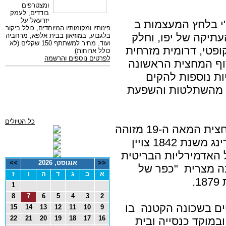
י בלחץ המעצמות ב
העתיקה של יפו, וחלק
פטי, דרומית מזרחית
וף המחצית הראשונה
 נוצריות נוספות להקים
ק מהשתלטות והשפעת
כל הטיולים
כבר במפות המוקדמות של יפו ממחצית המאה ה-19 מזוהה
המקום עם כפר מצרי. במפת סקיירינג משנת 1842 צויין
 האדמירליות הבריטית
<<
אוגוסט, 2026
>>
כמושבה מצרית "כפר של
א
ב
ג
ד
ה
ו
ז
.
1
8
7
6
5
4
3
2
מים הקופטים בשכונה הקטנה בו
15
14
13
12
11
10
9
22
21
20
19
18
17
16
ובמוקד כנסייה ובית