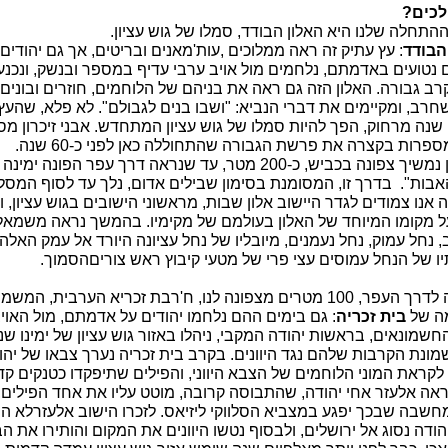
לכים?
התחלה שלנו היא האלון הבודד, סמלו של גוש עציון.
הבודד
: עץ עתיק זה ראה ממלוכים ,עות'מאנים ובריטים, אך גם יהודים
 נטועים באדמתם, נלחמים מול אויב ערבי עדיף במספר ובנשק, ונכנע
רב גבורה. האלון הזה גם ראה את בניהם של הלוחמים, חוזרים ובונים
רב, ומקיימים את דברי הנביא: "ושבו בנים לגבולם". לא פלא, שהעץ 
צפו 19 שנה מרחוק, הפך להיות סמלו של גוש עציון המתחדש. אבני זיכרון מ
ספרות בקצרה את פרשת הגבורה שהתחוללה כאן לפני כ-60 שנה.
נמשיך צפונה בכביש, כ-
200 מטר
, עד שנראה דרך עפר הפונה ימינה 
אבות".
בדרך זו, המסומנת בסימון שבילים אדום, נלך עד לסוף המסלו
 אנו צמודים לגדר היישוב
אלון שבות
, מראשוני הישובים בגוש עציון, ו
ל מקומו המיוחד של האלון בעולמם של מקימיו. בהמשך נראה משמאל
נחל עמוק, נחל נעמנים, מיובליו של נחל עציונה היורד אל עמק האלה.
יו של הנחל עמוסים עצי פרי של מטעי קיבוץ
ראש צורים
הסמוך.
 לדרך העפר,
100 מטרים
מצפונה לנו, ח'רבת זכריא הערבית, המשמ
ה של
בית זכריה
: גם בימים ההם נלחמו יהודים על אדמתם, מול האוי
 החשמונאים, בראשות יהודה המקבי, ניהלו באזור גוש עציון של ימינו שנ
מונת הקרבות שלהם נגד היוונים. בקרב בית זכריה נערך צבאו של יהו
לקראת המוני הלוחמים של הצבא היווני, והפילים שתיפקדו כטנקים קד
אה אלעזר אחי יהודה, שהתבוסה קרובה, מוטט עליו את אחד הפילים,
חשבה שבכך יפגע במצביא הסלווקי ליזיאס. לזכרו הישוב
אלעזר
לא ה
הודה נסוג אל ירושלים, ולבסוף נטשו היוונים את המקום והותירו את ה