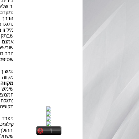
בידינו.
ירושלים
נתקדם 
הדרך ה
נתגלו 
מיל זו מזו 
שבתקופ
אמנם ב
שורשיה 
הרבים ש
שסיפקה,
נמשיך 
מקווה 
מקווה
שימש א
הממצאי
נתגלה 
תקופה 
ניפרד 
קילומטר
וההולך
ששתל 