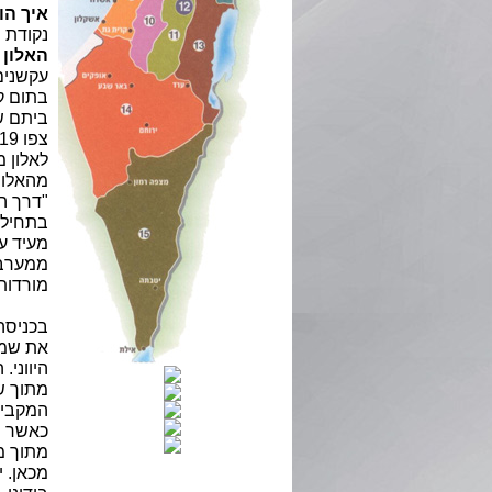
איך הו
נקודת ה
האלון 
עקשנים
בתום ק
ביתם שח
לאלון מ
מהאלון 
"דרך ה
בתחילה
מעיד ע
ממערב, 
מורדות
בכניסה
את שמ
היווני.
מתוך ש
המקבי 
כאשר ר
מתוך מ
מכאן. י