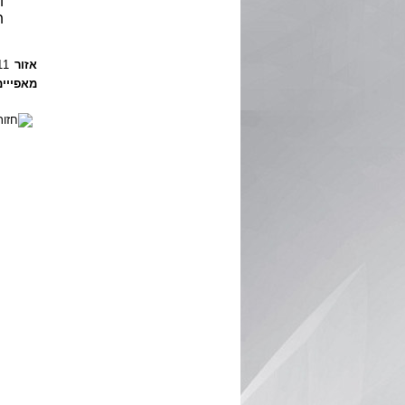
ו
ת
אזור
11 - הרי יה
מאפייים