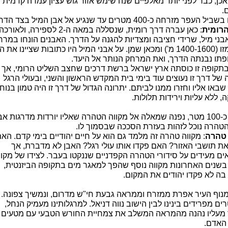
 אכן, כבר לפני יותר מאלפיים שנה שימש אזור גוש עציון עמדה קדמית 
.
בשביל העפר מזרחה כ-
400 מטרים
עד שנגיע אל אבן המיל בצד הדרך
רומית
: כאן עברה דרך רומית, שנסללה במאה ה-2 לספירה, ולאורכה
אבני מיל, שרידי חציבה ומצדיות להגנה על הדרך. האבנים הונחו במר
(1400-
1600 מ'
) ומכאן שמן. על אבני המיל היו כתובות שציינו את ה
תו נבנתה הדרך, ואת המרחק הנותר אל היעד.
תקופה זו כוסתה ארץ ישראל ברשת דרכים שחצב השליט הרומי, אך
של דרך זו נעוצים עוד בימי בית המקדש הראשון והשני, ובעולי הרגל
באו אליו וחזרו ממנו לביתם. יתרונה הגדול של דרך זו היה טמון בנוח
 ללא עליות וירידות תלולות.
כ-
100 מטר
, נפנה שמאלה אל מקווה הטהרה שאליו יורדות מדרגות אב
הטהרה נוכל לזהות בעזרת הסככה שבסמוך לו.
 טהרה
: מקווה טהרה זה מלמד גם הוא על חיים יהודיים בימי קדם. הא
ת תושבי האזור? האם פקדו אותו עולי רגל? האבן לא מדברת, אך
ם מעידים על סידורי הטהרה הקפדניים שננקטו בעבר. לצידו של מקוו
בשנים האחרונות מקווה נוסף שהפך למאגר מים בתקופה הביזנטית,
בה לא פקדו יהודים את המקום.
מנוף העיר אפרת ממזרח וממראה גבעת חי"ש מדרום, ונמשיך צפונה. 
ים מפרידים בינינו לבין הישוב
נווה דניאל
. למרגלותינו מעמיק הנחל,
 מעליו נהנה מהמראה המשלב את צמחיית החורש הטבעי עם מטעים
האדם.