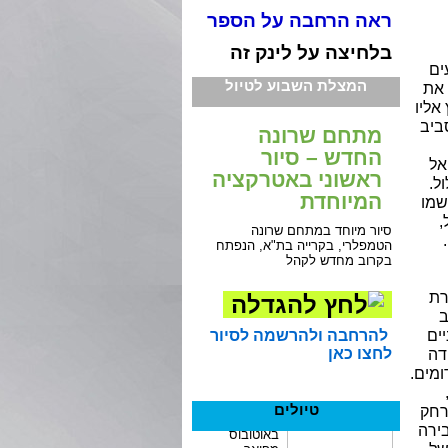
ראה הרחבה על הספר
בלחיצה על לינק זה
ים
המצלת השבוע לטיול
 את
אליו
סביב
מתחם שרונה
החדש – סיור
אל
ראשוני באטרקציה
ל.
המיוחדת
שמו
,
סיור מיוחד במתחם שרונה
הטמפלרי, בקרייה בת"א, הנפתח
בקרוב מחדש לקהל
רת
ב
להרחבה ולהרשמה לסיור
יים
לחצו כאן
דה
ומים.
טיולים
רחק
בירה