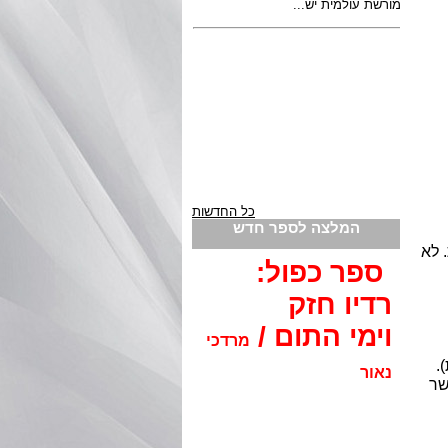
כל החדשות
המלצה לספר חדש
 לא
ספר כפול:
רדיו חזק
וימי התום /
מרדכי
.
נאור
שר