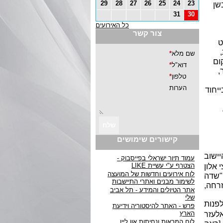
29
28
27
26
25
24
23
שן
31
30
כל האירועים
צור קשר
ט
ום
,
יחוד
קישורים שימושים
ישוב
עמוד תיור ישראלי בפייסבוק -
הצטרף ע"י עשיית LIKE
 אלון
לוח אירועים וחדשות של המועצה
"שדה
לשימור מבנים ואתרי התיישבות
זרחה,
אתר הטיולים והמידע - תל אביב
שלי
פנות
פרש - האתר להיסטוריה וידיעת
הארץ
אלעזר
לוח המראות ונחיתות און ליין