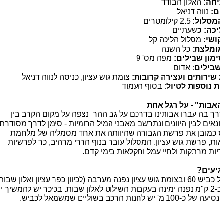
יחה:
האלון הבודד
ום:
נווה דניאל
מסלול:
2.5 קילומטרים
יכה: כ
שעתיים
ושי:
מסלול הליכה קל
ומלצת:
כל השנה
מון שבילים:
מפה מס' 9
שבילים:
אדום
 שירותים ועצירה קרובות:
צומת גוש עציון, כניסה לנווה דניאל
ת נוספות לטיול:
בסוף העמוד
אבות" - על רגל אחת
רך בה עברו אבותינו בדרכם על גב ההר
נצפה על מקום הקרב בין
ים לבין היוונים ונתרשם מאבני המיל הרומיות - סימן לדרך מסודרת.
כמובן את פרשת הגבורה שהיוותה את אחד מסמליה של מלחמת
ת, פרשת גוש עציון. המסלול עובר בנוף הררי מרהיב, כר לפרשיות
יות מרתקות ולחיי עמל וחקלאות בימי קדם.
יעים?
עציון נפנה מערבה (לכיוון כפר
עציון ואלון
שבות)
-
2 ק"מ
נפנה ימינה בעקבות השילוט לאלון שבות. בכיכר יש להמשיך י
נסיעה של כ-
100 מ'
יש לחנות הרכב בשוליים שמשמאל לכביש.