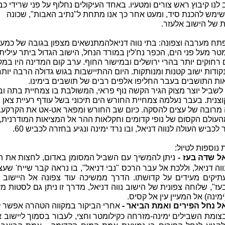
נו קיבוץ ראש צורים ומטעיו. באחד העיקולים נחלוף על פני שרידי כב
שימש להכנת סיד, ומעט אחר כך אנו מתחת ל"נתיב האבות", שכונה
 של הישוב אלעזר.
פתח מערבה וצפונה: בתי
נווה דניאל
המתנשאים מצפון בגובה של כמע
מעל פני הים, הכפר נח'לין במורד הנחל, הישוב הגדול ביתר עילית,
 רחוקים יותר בהרי ירושלים ובמישור החוף. ערב קום המדינה היו במק
ודות ישוב קטנות ומנותקות. היום ההתיישבות בגוש גדולה הרבה יותר
ות התושבים בעבר החליפו אלפים רבים של תושבים בימינו.
שביל יוצר מצוק הגיר הקשה נוף פראי, המשולבת בו צמחיית בתה ובי
וצנית. בעבר נעלמה צמחיית החורש הים תיכוני בשל עודף רעיית צאן
 מרובה של עצים להסקה. כיום שב החורש ומפאר אט-אט את הקרקע.
העולם הקסום של נופי קדומים וחקלאות ההר אל המציאות המודרנית,
לכביש העולה לנווה דניאל, ובו נרד ימינה ונגיע בחזרה לכביש 60.
 נוספות לטיול:
ל שדה בעז -
ניתן להמשיך עם השביל המסומן באדום, לחצות את הי
ווה דניאל, וללכת אל עבר הרכס "נבי דניאל", בו נראה קבר שייח' שעצי
תיקים מעידים על קדושתו. הדרך ממשיכה עוד צפונה אל היישוב 
עז", שלוחה צפונית של הישוב נווה דניאל, מדרך זו ניתן גם לסטות מ
ימינה) אל המעיין עין אל קסיס.
ל נחל הפירים ואמת הביאר -
אחרי הביקור במקווה הטהרה אפשר ל
צומת השבילים ימינה-מזרחה כקילומטר וחצי, לעבור בסמוך ליישוב 