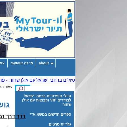
about
מי זה mytour
צור
עמוד הב
טיולי ם פרטיים ברחבי ישראל
לבודדים VIP וקבוצות עם אילן
גוש
שחורי
ספרים חדשים בנושא א"י
דרך דרך ה
גלריית סרטים