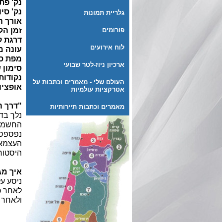
נק' פת
נק' סי
גלריית תמונות
אורך ה
פורומים
זמן הל
דרגת ק
לוח אירועים
עונה מ
מפת סי
ארכיון ניוז-לטר שבועי
סימון 
נקודות
העולם שלי - מאמרים וכתבות על
אופציו
אטרקציות עולמיות
"דרך ה
מאמרים וכתבות תיירותיות
נלך בד
החשמונא
נפספס 
העצמאו
היסטור
איך מג
ניסע על כביש 60 ובצומת גוש 
לאחר כ
ולאחר 