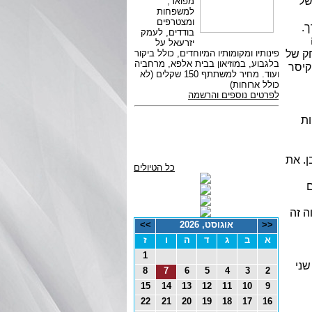
של
.
חק של
קיסר
ות
ן. את
כל הטיולים
ם
ה זה
<<
אוגוסט, 2026
>>
א
ב
ג
ד
ה
ו
ז
1
שני
8
7
6
5
4
3
2
15
14
13
12
11
10
9
22
21
20
19
18
17
16