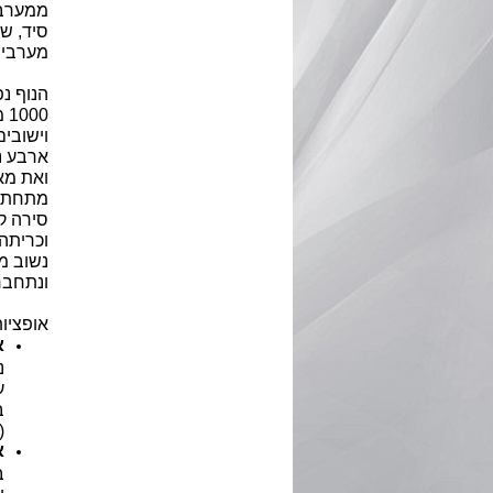
ממערב ל
סיד, ש
מערבית
הנוף נ
1000 מטר
וישובים
ארבע נק
ואת מא
מתחת ל
סירה ק
וכריתה
נשוב מ
ונתחבר 
אופציות
א
נ
ע
ב
(
א
ב