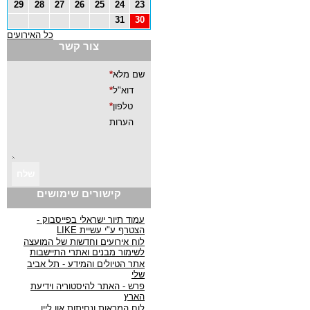
29
28
27
26
25
24
23
31
30
כל האירועים
צור קשר
קישורים שימושים
עמוד תיור ישראלי בפייסבוק -
הצטרף ע"י עשיית LIKE
לוח אירועים וחדשות של המועצה
לשימור מבנים ואתרי התיישבות
אתר הטיולים והמידע - תל אביב
שלי
פרש - האתר להיסטוריה וידיעת
הארץ
לוח המראות ונחיתות און ליין