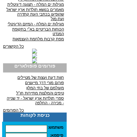
מגילות ים המלח - תצוגה דיגיטלית
מאמרים בנושא תולדות ארץ ישראל
שהופיעו בכתבי העת קתדרה
ועת-מול
מגילות ים המלח - המיזם הדיגיטלי
הכוחות הבריטיים בא"י בתקופת
המנדט
מפת קרבות מלחמת העצמאות
כל הקישורים
פורומים פופולארים
חוות דעת ועצות של מטיילים
פורום מורי דרך מייעצים
מעולמם של בתי המלון
טיפים והמלצות מתיירות חו"ל
ספרי תולדות ארץ ישראל - יד שנייה
- מכירה - החלפה
כל הפורומים
כניסת לקוחות
משתמש:
סיסמא: