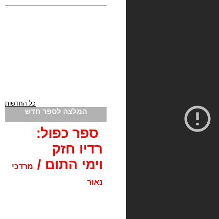
כל החדשות
המלצה לספר חדש
ספר כפול:
רדיו חזק
וימי התום /
מרדכי
נאור