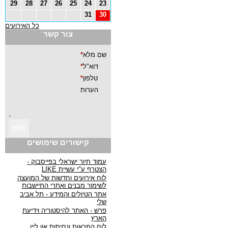
29
28
27
26
25
24
23
31
30
כל האירועים
צור קשר
קישורים שימושים
עמוד תיור ישראלי בפייסבוק -
הצטרף ע"י עשיית LIKE
לוח אירועים וחדשות של המועצה
לשימור מבנים ואתרי התיישבות
אתר הטיולים והמידע - תל אביב
שלי
פרש - האתר להיסטוריה וידיעת
הארץ
לוח המראות ונחיתות און ליין