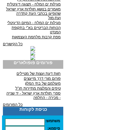
מגילות ים המלח - תצוגה דיגיטלית
מאמרים בנושא תולדות ארץ ישראל
שהופיעו בכתבי העת קתדרה
ועת-מול
מגילות ים המלח - המיזם הדיגיטלי
הכוחות הבריטיים בא"י בתקופת
המנדט
מפת קרבות מלחמת העצמאות
כל הקישורים
פורומים פופולארים
חוות דעת ועצות של מטיילים
פורום מורי דרך מייעצים
מעולמם של בתי המלון
טיפים והמלצות מתיירות חו"ל
ספרי תולדות ארץ ישראל - יד שנייה
- מכירה - החלפה
כל הפורומים
כניסת לקוחות
משתמש:
סיסמא: