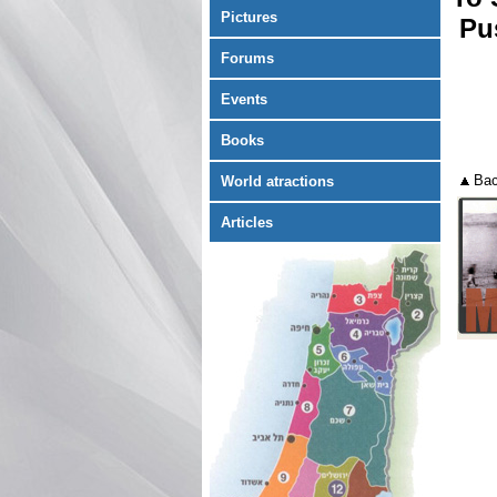
Pictures
Pu
Forums
Events
Books
Bac
World atractions
Articles