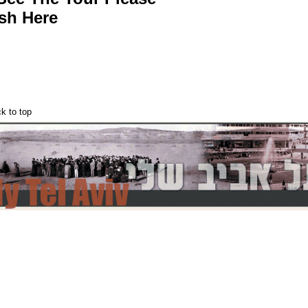
sh Here
k to top