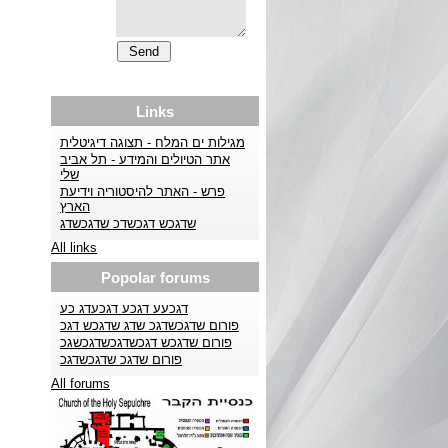
Links
מגילות ים המלח - תצוגה דיגיטלית
אתר הטיולים והמידע - תל אביב
שלי
פרש - האתר להיסטוריה וידיעת
הארץ
שדגכש דגכשדכ שדגכשדג
All links
Popolar forums
דגכעע דגכע דגכעדג כע
פורום שדגכשדגכ שדג שדגכש דגכ
פורום שדגכש דגכשדגכשדגכשגכ
פורום שדגכ שדגכשדגכ
All forums