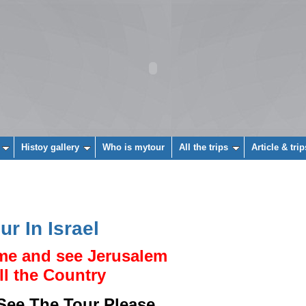
Histoy gallery
Who is mytour
All the trips
Article & trip
ur In Israel
e and see Jerusalem
ll the Country
See The Tour Please