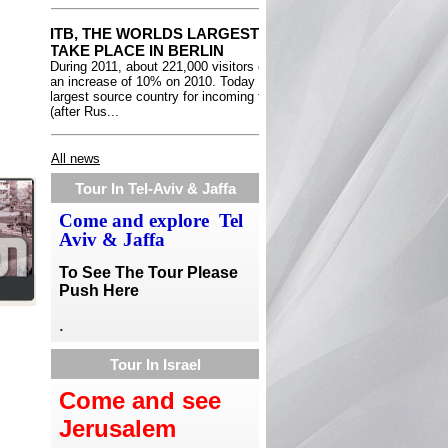
All news
Tour In Tel-Aviv & Jaffa
Come and explore Tel
Aviv & Jaffa
To See The Tour Please
Push Here
.
Tour In Israel
Come and see
Jerusalem