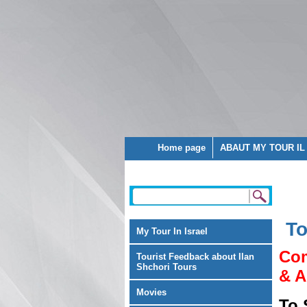
Home page
ABAUT MY TOUR IL
To
My Tour In Israel
Com
Tourist Feedback about Ilan
Shchori Tours
& A
Movies
To 