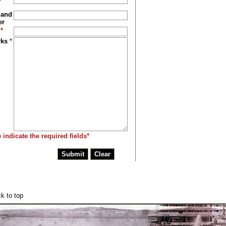
 and
er
l
*
rks
*
 indicate the required fields*
k to top