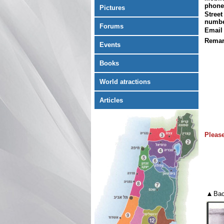
phone
Pictures
Street
numb
Forums
Emai
Rema
Events
Books
World atractions
Articles
Please
Bac