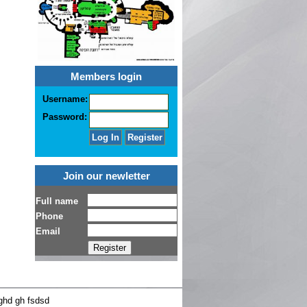
Members login
Username:
Password:
Join our newletter
ghd gh fsdsd