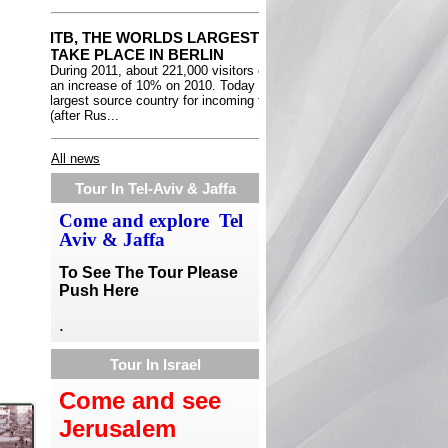
All news
Tour In Tel-Aviv & Jaffa
Come and explore Tel
Aviv & Jaffa
To See The Tour Please
Push Here
.
Tour In Israel
Come and see
Jerusalem