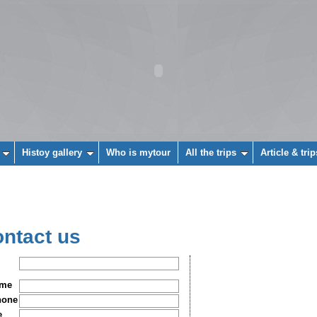
Histoy gallery
Who is mytour
All the trips
Article & trip
ntact us
ame
hone
e