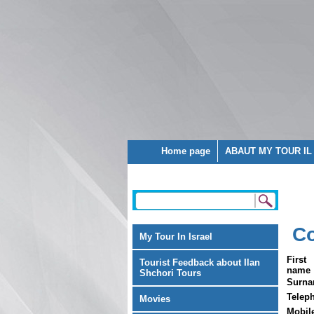
Home page
ABAUT MY TOUR IL
Co
My Tour In Israel
First
Tourist Feedback about Ilan
name
Shchori Tours
Surn
Telep
Movies
Mobil