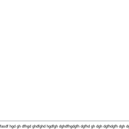
dfasdf hgd gh dfhgd ghdfghd hgdfgh dghdfhgdgfh dgfhd gh dgh dgfhdgfh dgh d