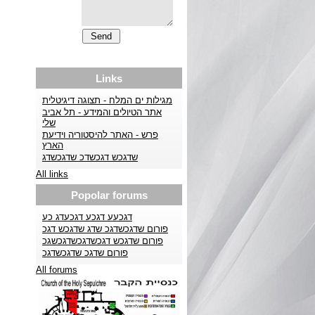
Links
מגילות ים המלח - תצוגה דיגיטלית
אתר הטיולים והמידע - תל אביב
שלי
פרש - האתר להיסטוריה וידיעת
הארץ
שדגכש דגכשדכ שדגכשדג
All links
Popolar forums
דגכעע דגכע דגכעדג כע
פורום שדגכשדגכ שדג שדגכש דגכ
פורום שדגכש דגכשדגכשדגכשגכ
פורום שדגכ שדגכשדגכ
All forums