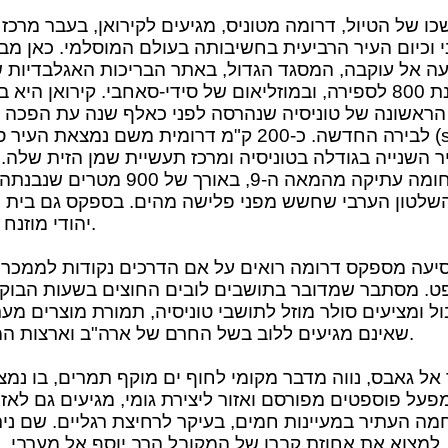
ו של הטיול, דרומה מטוניס, מגיעים לקירואן, בעבר מרכז י
י וכיום העיר הרביעית בחשיבותה בעולם המוסלמי. כאן מב
ה אל עוקבה, המסגד הגדול, באתר הבריכות האגלבדיות ש
בשנת 800 לספירה, ובמוזליאום של סידי-סאחבי. קירואן היא 
הראשונה של טוניסיה שנהרסה לפני כאלף שנה עת הפכה ט
לבירה החדשה. כ-200 ק"מ דרומית משם נמצאת העיר ספקס 
ר השנייה בגודלה בטוניסיה ומרכז תעשיית שמן הזית שלה. 
חומה עתיקה מהמאה ה-9, באורך של 900 מטרים
שלטון הערבי שחשש מפני פלישה מהים. בספקס גם בית 
יהודי מוזנח וסגור.
יעה מספקס דרומה רואים על אם הדרכים נקודות לממכר 
פט. מסתבר שמדובר בתושבים לובים החוצים בשעות הבוק
ל ומציעים סולר מוזל לתושבי טוניסיה, תמורת מוצרים מער
שאינם מגיעים ללוב בשל החרם של ארה"ב וארצות המערב.
אל גאבס, נווה מדבר מקומי לחוף ים מוקף תמרים, בו נמצ
פעל פוספטים מפורסם ואזור ליצירת גומי, מגיעים גם לאזו
מה העתיר במעיינות חמים, בעיקר לרחיצת רגליים. שם נית
למצוא את אחוזת קברו של המקובל הרב יוסף אל מערבי, 