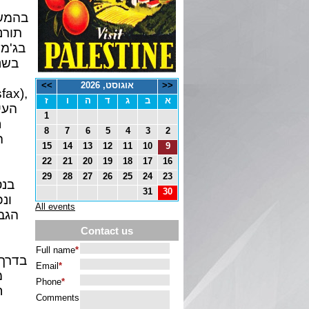
בהמשכ
תורנ
בג'מע
<<
אוגוסט, 2026
>>
א
ב
ג
ד
ה
ו
ז
העי
1
8
7
6
5
4
3
2
ה
15
14
13
12
11
10
9
22
21
20
19
18
17
16
29
28
27
26
25
24
23
בנס
31
30
ונ
All events
הגבו
Contact us
בדרך 
מ
ח