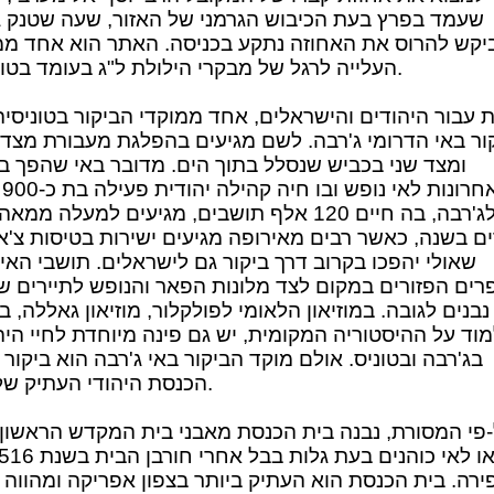
שעמד בפרץ בעת הכיבוש הגרמני של האזור, שעה שטנק ג
קש להרוס את האחוזה נתקע בכניסה. האתר הוא אחד ממ
העלייה לרגל של מבקרי הילולת ל"ג בעומד בטוניסיה.
 עבור היהודים והישראלים, אחד ממוקדי הביקור בטוניסיה
ור באי הדרומי ג'רבה. לשם מגיעים בהפלגת מעבורת מצד
ומצד שני בכביש שנסלל בתוך הים. מדובר באי שהפך ב
האח
לג'רבה, בה חיים 120 אלף תושבים, מגיעים למעלה ממ
ים בשנה, כאשר רבים מאירופה מגיעים ישירות בטיסות צ'א
שאולי יהפכו בקרוב דרך ביקור גם לישראלים. תושבי האי 
רים הפזורים במקום לצד מלונות הפאר והנופש לתיירים ש
נבנים לגובה. במוזיאון הלאומי לפולקלור, מוזיאון גאללה, בו
וד על ההיסטוריה המקומית, יש גם פינה מיוחדת לחיי היה
בג'רבה ובטוניס. אולם מוקד הביקור באי ג'רבה הוא ביקור 
הכנסת היהודי העתיק של האי.
פי המסורת, נבנה בית הכנסת מאבני בית המקדש הראשון 
רה. בית הכנסת הוא העתיק ביותר בצפון אפריקה ומהווה 