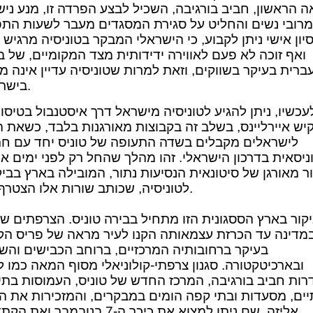
ה הראשון, חביב בורגיבה, השכיל לבצע הפרדה זו, מנע ניש
מרובי נשים והחליט על סגירת המסגדים מעבר לשעות התפ
יון אישי ניתן לקבוע, כי הישראלי המבקר בטוניסיה מרגיש 
ואף זוכה לא פעם לאווירה ידידותית מצד המקומיים, של ב
ברית בעיקר בשווקים, וזאת למרות שטוניסיה עדיין אינה מ
בישראלים.
לעכשיו, ניתן להגיע לטוניסיה מישראל דרך איסטנבול בטיסו
יש איירליינס, בשלב זה בקבוצות מאורגנות בלבד, כשאת הו
לישראלים מקבלים בשדה התעופה של טוניס יחד עם ח
ניסאית בדרכון הישראלי. זהו מהלך שהחל רק לפני ימים א
ר מאורגן של סיטונאית הנסיעות נתור, המובילה בארץ בביק
לטוניסיה, שכותב שורות אלו הצטרף אליו.
קור בארץ הססגונית הזו מתחיל בבירה טוניס. הצרפתים ש
מדינה עד הכרזת עצמאותה הקנו לעיר מראה של פריס הק
בעיקר ברחובותיה המרכזיים, ברוחב הכבישים והש
ובארכיטקטורה. סגנון צרפתי-קולוניאלי מסוף המאה כמו 
ות חביב בורגיבה, המרכז החדש של טוניס, העמוסות בתי 
יים, מסעדות ובתי קפה הומים במבקרים, והמזכירות את ה
אליזה. שם ניתן למצוא את כיכר ה-7 בנובמבר 