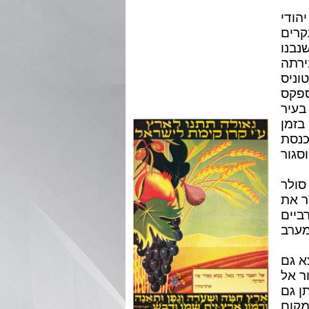
הודי
קרים
נבנו
בירתה
וניס
(sfax),
בעיר
 שנבנתה בזמן
כנסת
סולר
ר את
ביים
א גם
ר אל
ן גם
מקום