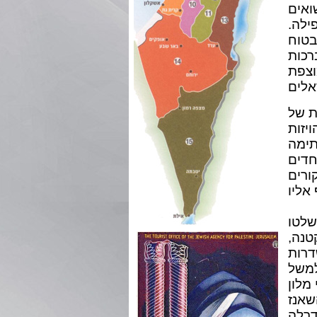
ואים
ילה.
בטוח
רכות
וצפת
ת של
יזות
תימה
חדים
ורים
שלטו
טנה,
דרות
למשל
מלון
שאנז
ואת הקתדרלה