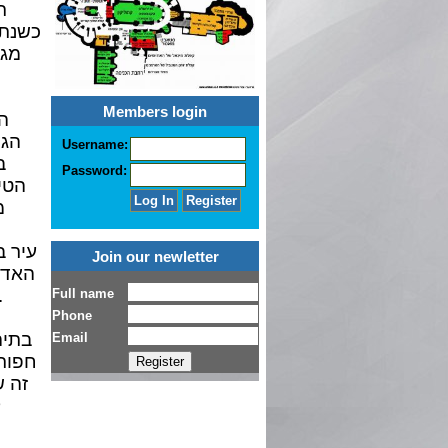
ת
Members login
הא
הגד
Username:
ב
Password:
הטיו
מ
Join our newletter
האדמ
מתחת לפני הקרקע שעה שניסו להימל
בתיה
חפורי
זה ש
ל