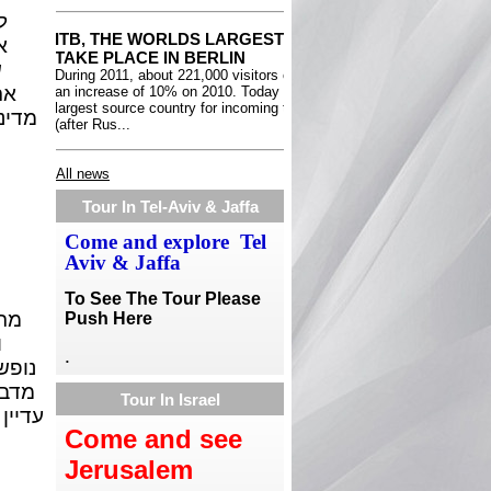
ל
א
ש
את
מדינ
All news
Tour In Tel-Aviv & Jaffa
Come and explore Tel
Aviv & Jaffa
To See The Tour Please
מתק
Push Here
ו
.
נופש
מדבר
Tour In Israel
עדיין
Come and see
Jerusalem