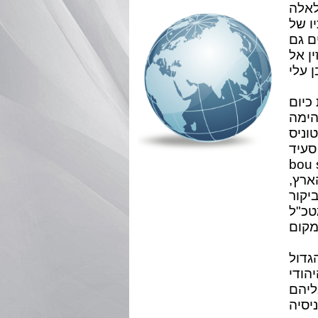
, לאלה
ו של
ם גם
ין אל
כיום
הימה
(sidi
ס בדרך מתפתלת. מדובר באחד
ארץ,
יקור
טכ"ל
גדול
הודי
ליהם