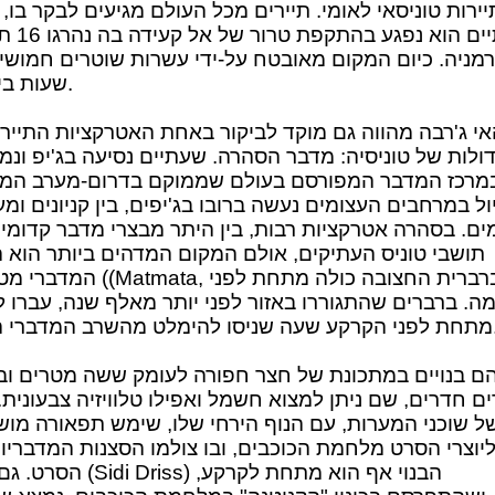
יירות טוניסאי לאומי. תיירים מכל העולם מגיעים לבקר בו, ו
כשנתיים הוא נפגע
שעות ביממה.
י ג'רבה מהווה גם מוקד לביקור באחת האטרקציות התיירו
ולות של טוניסיה: מדבר הסהרה. שעתיים נסיעה בג'יפ ונמ
מרכז המדבר המפורסם בעולם שממוקם בדרום-מערב המד
ל במרחבים העצומים נעשה ברובו בג'יפים, בין קניונים ומעי
ים. בסהרה אטרקציות רבות, בין היתר מבצרי מדבר קדומי
תושבי טוניס העתיקים, אולם המקום המדהים ביותר הוא 
המדברי מטמטא ((Matmata, עיר ברברית החצו
ה. ברברים שהתגוררו באזור לפני יותר מאלף שנה, עברו ל
ט מהשרב המדברי הכבד.
ם בנויים במתכונת של חצר חפורה לעומק ששה מטרים וב
ם חדרים, שם ניתן למצוא חשמל ואפילו טלוויזיה צבעונית. 
ל שוכני המערות, עם הנוף הירחי שלו, שימש תפאורה מו
יוצרי הסרט מלחמת הכוכבים, ובו צולמו הסצנות המדבריו
הסרט. גם מלון (Sidi Driss) הבנוי 