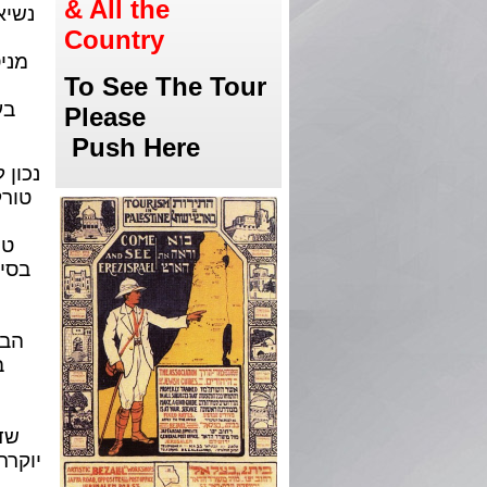
& All the
נשיא
Country
מניס
To See The Tour
בע
Please
Push Here
נכון 
טורק
טו
בסיו
הבי
ב
שדר
יוקרת