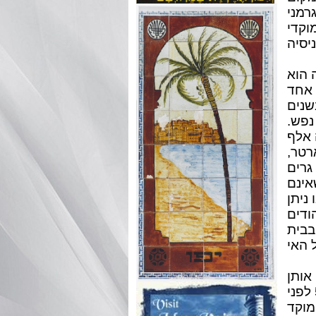
רמני
וקדי
 הוא
 אחד
שנים
רונות לאי נופש ובו חיה קהילה יהודית פעילה בת כ-900 נפש.
אה אלף
רטר,
גרים
אינם
 ניתן
ודים
בבית
אותן
הביאו לאי כוהנים בעת גלות בבל אחרי חורבן הבית בשנת 516 לפני
מוקד