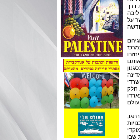
 דרך
ליבה
ר על
גיהם
מרכז
חזרו
אותם
גנון
דינה
שרדי
 חלק
ן הלאומי של טוניסיה
תגו,
נויות
וקדי
 שבו