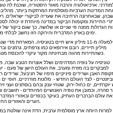
מודרני, ארכיאולוגיה והרבה מאוד היסטוריה, שוכנת לה טוני
חת המדינות הערביות-מוסלמיות המרתקות ביותר, מהליבר
בהן, שבאחרונה הרחיבה את שעריה לביקורי ישראלים. ר
רי התיירות ומקומות הביקור במדינה מיוחדת זו יכולה לספ
ות הגדולות ממנה פי שניים או שלושה, כך שגם ביקור של 
ימים בארץ המדברית והירוקה הזו נחשב לבלתי מספיק.
מיליון תיירים, רובם אירופאים כמו צרפתים, גרמנים וברי
כשהתיירות מהווה מבחינתה מקור עיקרי להכנסת מטבע זר.
טוניסיה על נופיה המדהימים ושלל אוצרות הטבע שבה, מ
למבקרים בה מזרח ומערב, את העולם הישן של פעם - יש
ופת האבן ושרידים פיניקיים מימיו של חניבעל, שרידים רו
ביזנטיים - לצד העולם החדש - מלונות מודרניים, חופי ים ו
 יוקרתיים, ים כחול-ירוק, שטחי ענק ובהם בוסתנים ועצי זית
 סהרה, וכמובן את נופיה האנושיים המיוחדים - תושבים ש
 את עולם הברברים העתיק, בעיקר בכפרים ובאזורי המדבר,
הערים והאזורים החדשים.
למרות היותה ארץ מוסלמית ערבית, הדת אינה שולטת במד