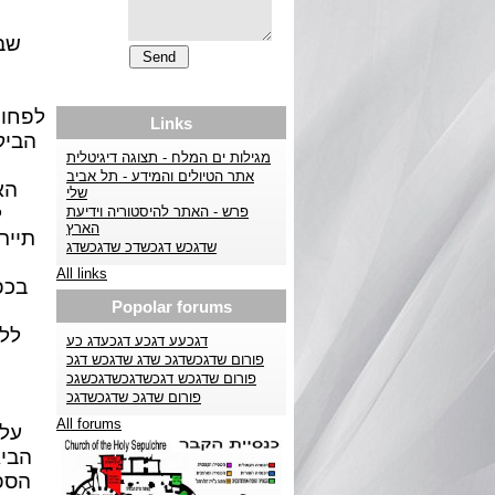
שבי
לפחות
Links
הביק
מגילות ים המלח - תצוגה דיגיטלית
אתר הטיולים והמידע - תל אביב
שלי
פרש - האתר להיסטוריה וידיעת
הארץ
תייר
שדגכש דגכשדכ שדגכשדג
All links
בכפ
Popolar forums
ללמ
דגכעע דגכע דגכעדג כע
פורום שדגכשדגכ שדג שדגכש דגכ
פורום שדגכש דגכשדגכשדגכשגכ
פורום שדגכ שדגכשדגכ
All forums
על-
הספי