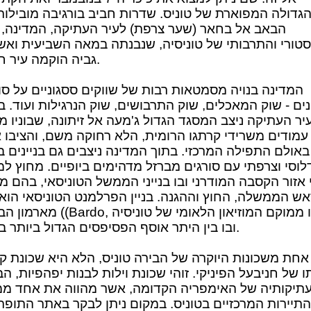
גדולה המפוארת של טוניס. שדרות חביב בורגיבה מובילות
הבאב אל בחאר (שער צרפת) לעיר העתיקה, המדינה, 
טורי והתרבותי של טוניסיה, שנבנתה במאה השביעית ואש
גביה הוקמה עיר חדשה.
המדינה בנויה מסמטאות רבות של שווקים ססגוניים על סו
ים - שוק המאכלים, שוק התרבושים, שוק הנרגילות ועוד. ב
יר העתיקה ניצב המסגד הגדול ג'מעה אל זיתונה, שבוניו מי
20 עמודים משרידי קרתגו הרומית, הלא רחוקה משם, והציבו 
באולם התפילה המרכזי. בתוך המדינה ניצבים גם בניינים בס
לוסי וצרפתי עם סורגים מברזל מדהימים ביופיים. מחוץ למ
 אזור הקסבה המודרני ובו בנייני הממשל הטוניסאי, בהם מ
אש הממשלה, החוץ וההגנה. בניין הפרלמנט הטוניסאי הוא
מארמון הבארדו ((Bardo, שבו ממוקם המוזיאו
ובו בין היתר אוסף הפסיפסים הגדול ביותר בעולם.
אחת משכונות היוקרה של הבירה טוניס, הלא היא שכונת קר
ו של חניבעל הפיניקי. זוהי שכונת וילות לבנות יפהפיות, הב
עתיקותיה של האימפריה הקדומה, אשר מהווה את אחד ממ
התיירות המרכזיים בטוניס. במקום ניתן לבקר באתר התופת