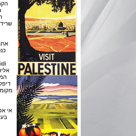
ת
ח
שרידי
אתר
כנס
המק
דיפל
מקומי
אי אפ
בעי