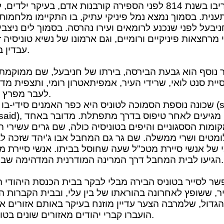
הקריבו בשנת 814 לפני הספירה קורבנות אדם, בעיקר ילדים
ענית. בסמוך נמצא נמל פיניקי עתיק, בו התקיימו מלחמותי
ניבעל לפני שנכנע לרומאים ועירו נהרסה. בסמוך לים ניצבי
 מרחצאות פיניקיים ורומיים, וגם ארמונו של נשיא טוניסיה ז
עבדין בן עלי.
 נוסף הוא גבעת הבירסה, בירתו של חניבעל, שם ממוקמת 
יית סנט לואי, שרידי העיר, אמפיתאטרון רומי, ותצפית מד
לעבר מפרץ טוניס.
שכונה נוספת הסמוכה לטוניס היא כפר האמנים סידי-בו סעיד 
bou said), אליו מגיעים לאחר טיפו
ומות הססגוניים והיפים בטוניסיה כולה, שם גרים עשירי ה
ומטים ושרי ממשלה. שם גר גם המחבל אבו ג'יהד שזכה לב
 של אנשי סיירת מטכ"ל שעה שחוסל בביתו. אנשי סיירת מ
הגיעו לבית המחבל דרך המרינה המודרנית המדהימה שבמקום.
שר לסייר בטוניס הבירה מבלי לבקר בבית הכנסת היהודי ה
ר, ששופץ לאחרונה בהוראתו של בין עלי, ובבית הקברות הי
הגדול, שלמרבה הצער עדיין מוזנח בעיקר באותם אזורים א
הועברו קברי יהודים מאזורים שונים בטוניסיה.