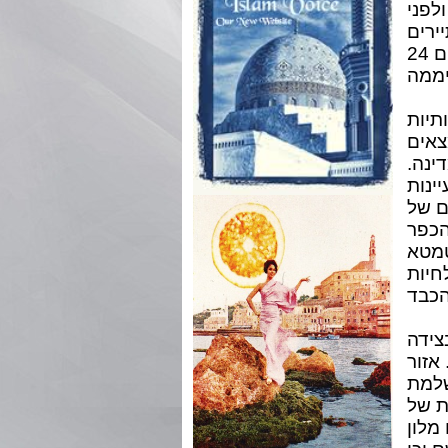
לפני
 בהתקפת טרור של אל קעידה בה נהרגו 16 תיירים
מגרמניה. כיום המקום מאובטח על-ידי עשרות שוטרים חמושים 24
תיות
צאים
ינה.
ינות
ם של
הכפר
בה כולה מתחת לפני
חיות
צידה
אזור
שלמת
ת של
אף הוא מתחת לקרקע,