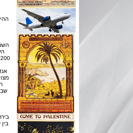
ה
ההיס
השונ
הע
0
אנד
מצוי
ר
בירת
בין 