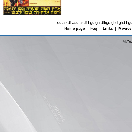
sdfa sdf asdfasdf hgd gh dfhgd ghdfghd hg
Home page
|
Faq
|
Links
|
Movies
MyTou