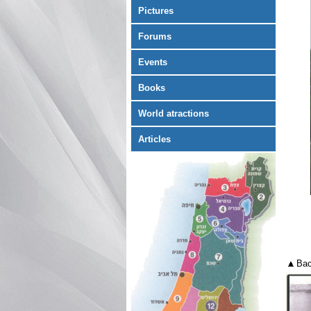
Pictures
Forums
Events
Books
World atractions
Articles
Bac