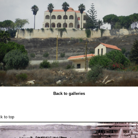
Back to galleries
k to top