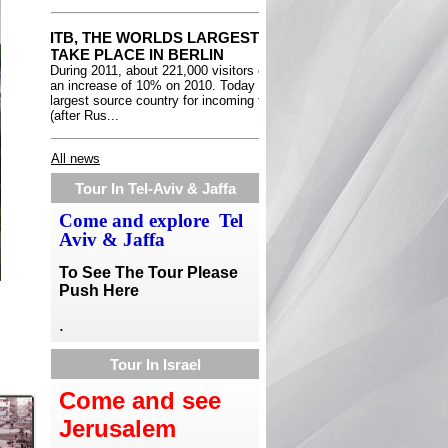
All news
Tour In Tel-Aviv & Jaffa
Come and explore Tel
Aviv & Jaffa
To See The Tour Please
Push Here
.
Tour In Israel
Come and see
Jerusalem