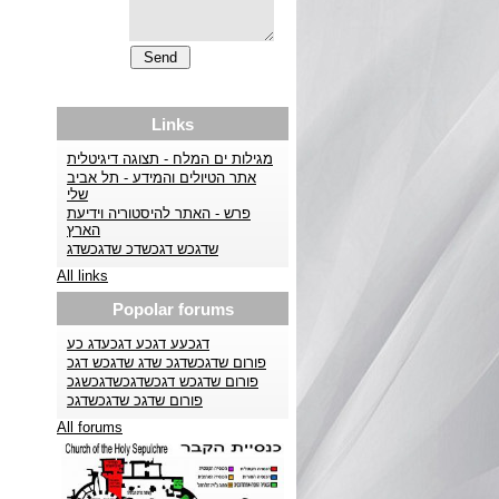
Links
מגילות ים המלח - תצוגה דיגיטלית
אתר הטיולים והמידע - תל אביב
שלי
פרש - האתר להיסטוריה וידיעת
הארץ
שדגכש דגכשדכ שדגכשדג
All links
Popolar forums
דגכעע דגכע דגכעדג כע
פורום שדגכשדגכ שדג שדגכש דגכ
פורום שדגכש דגכשדגכשדגכשגכ
פורום שדגכ שדגכשדגכ
All forums