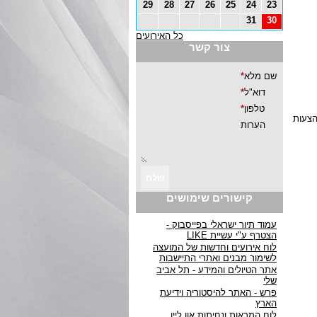
29
28
27
26
25
24
23
31
30
כל האירועים
צור קשר
 והצעות
קישורים שימושים
עמוד תיור ישראלי בפייסבוק -
הצטרף ע"י עשיית LIKE
לוח אירועים וחדשות של המועצה
לשימור מבנים ואתרי התיישבות
אתר הטיולים והמידע - תל אביב
שלי
פרש - האתר להיסטוריה וידיעת
הארץ
לוח המראות ונחיתות און ליין