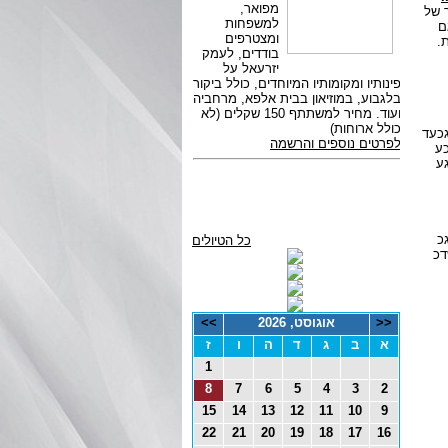
חר של
ם
.
גכעד
כע
ע
כ
כל הטיולים
דכ
<<
אוגוסט, 2026
>>
א
ב
ג
ד
ה
ו
ז
1
8
7
6
5
4
3
2
15
14
13
12
11
10
9
22
21
20
19
18
17
16