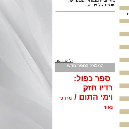
כל החדשות
המלצה לספר חדש
ספר כפול:
רדיו חזק
וימי התום /
מרדכי
נאור