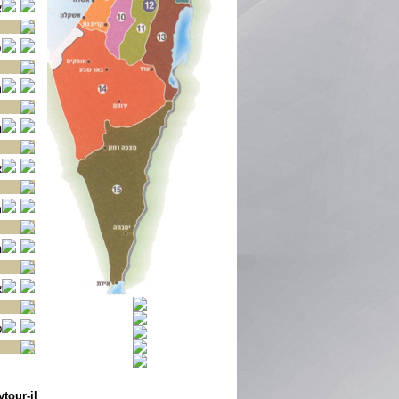
א
ס
מ
ה
א
מ
ה
א
ט
Mytour-il ,תיור ישראלי - האתר לתולדות ארץ ישראל וידיעת הארץ. ח