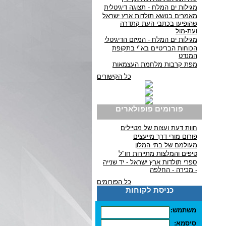
מגילות ים המלח - תצוגה דיגיטלית
מאמרים בנושא תולדות ארץ ישראל
שהופיעו בכתבי העת קתדרה
ועת-מול
מגילות ים המלח - המיזם הדיגיטלי
הכוחות הבריטיים בא"י בתקופת
המנדט
מפת קרבות מלחמת העצמאות
כל הקישורים
פורומים פופולארים
חוות דעת ועצות של מטיילים
פורום מורי דרך מייעצים
מעולמם של בתי המלון
טיפים והמלצות מתיירות חו"ל
ספרי תולדות ארץ ישראל - יד שנייה
- מכירה - החלפה
כל הפורומים
כניסת לקוחות
משתמש:
סיסמא: