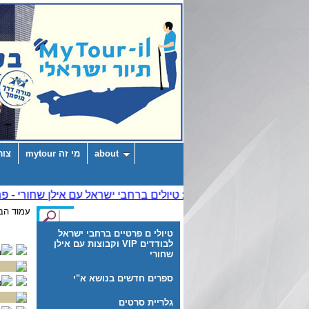
about
מי זה mytour
צור
עמוד הב
טיולי ם פרטיים ברחבי ישראל
לבודדים VIP וקבוצות עם אילן
מ
שחורי
ספרים חדשים בנושא א"י
ט
גלריית סרטים