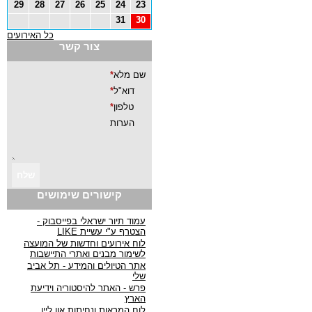
29
28
27
26
25
24
23
31
30
כל האירועים
צור קשר
קישורים שימושים
עמוד תיור ישראלי בפייסבוק -
הצטרף ע"י עשיית LIKE
לוח אירועים וחדשות של המועצה
לשימור מבנים ואתרי התיישבות
אתר הטיולים והמידע - תל אביב
שלי
פרש - האתר להיסטוריה וידיעת
הארץ
לוח המראות ונחיתות און ליין