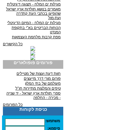
מגילות ים המלח - תצוגה דיגיטלית
מאמרים בנושא תולדות ארץ ישראל
שהופיעו בכתבי העת קתדרה
ועת-מול
מגילות ים המלח - המיזם הדיגיטלי
הכוחות הבריטיים בא"י בתקופת
המנדט
מפת קרבות מלחמת העצמאות
כל הקישורים
פורומים פופולארים
חוות דעת ועצות של מטיילים
פורום מורי דרך מייעצים
מעולמם של בתי המלון
טיפים והמלצות מתיירות חו"ל
ספרי תולדות ארץ ישראל - יד שנייה
- מכירה - החלפה
כל הפורומים
כניסת לקוחות
משתמש:
סיסמא: