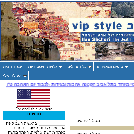
טיפים ומאמרים
כל הטיולים
גלויות היסטוריות
עמוד הבית
העולם שלי
For english
click here
חדשות
מכיל 1 פריטים