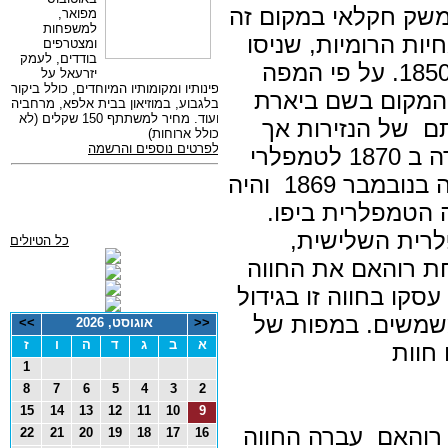
משק חקלאי במקום זה
יות הרומיות, שניסו
לפעול ולהתיישב במקום לאחר 1850. על פי המפה
זנדל מ 1878 נקרא המקום בשם ביארת
תם של הנזירות אך
ידוע לפי המחקר, שחווה זו נמכרה ב 1870 לטמפלרי
קונראד רוהאם שהגיע לפלסטינה בנובמבר 1869 והיה
ה הטמפלרית ביפו.
רית השלישית,
כל הטיולים
חת רוהאם את החווה
 ככל הידוע עסקו בחווה זו בגידול
משמשים. במפות של
<<
אוגוסט, 2026
>>
א
ב
ג
ד
ה
ו
ז
חוות
1
8
7
6
5
4
3
2
15
14
13
12
11
10
9
רוהאם עברה החווה
22
21
20
19
18
17
16