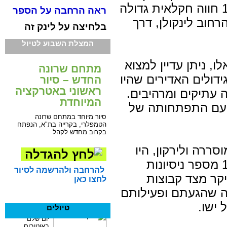
במחצית השנייה של המאה ה-19 חווה חקלאית גדולה
ראה הרחבה על הספר
חוב לינקולן, דרך
בלחיצה על לינק זה
המצלת השבוע לטיול
, ניתן עדיין למצוא
מתחם שרונה
ידולים האדירים שהיו
החדש – סיור
ראשוני באטרקציה
 עתיקים ומרהיבים.
המיוחדת
 עם התפתחותה של
סיור מיוחד במתחם שרונה
הטמפלרי, בקרייה בת"א, הנפתח
בקרוב מחדש לקהל
סררה ולירקון, היו
במחצית השנייה של המאה ה-19 מספר ניסיונות
להרחבה ולהרשמה לסיור
יקר מצד קבוצות
לחצו כאן
נה שהגעתם ופעילותם
ישו.
טיולים