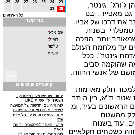
29
28
27
26
25
24
23
 ג`ורג` גינטר,
31
30
ם מאפייה, ובנו
כל האירועים
צור קשר
ר את דרכו של אביו,
 טמפלרי בשנות
שמאוחר יותר הפכה
ים עד מלחמת העולם
דמת גינטר". ככל
מה שהוקמה סביב
ושם של אנשי החווה.
קישורים שימושים
לרים למכור חלק מאדמות
עמוד תיור ישראלי בפייסבוק -
שטח ת"א, בין היתר
הצטרף ע"י עשיית LIKE
ם הראשונים בעיר, ומ
לוח אירועים וחדשות של המועצה
לשימור מבנים ואתרי התיישבות
כחלק מהשטח
אתר הטיולים והמידע - תל אביב
שלי
ים. עוד בשנות
פרש - האתר להיסטוריה וידיעת
הארץ
ווה כשטחים חקלאיים
לוח המראות ונחיתות און ליין