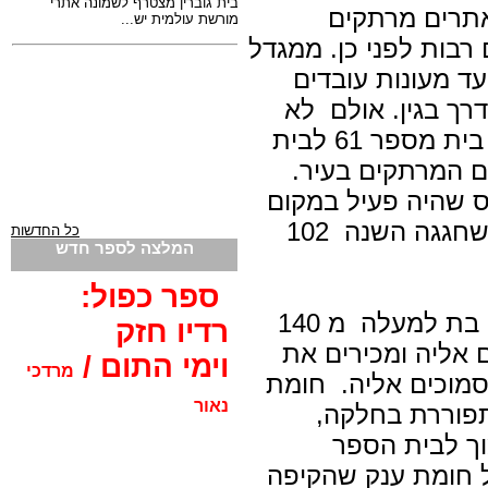
אתרים מרתקים
רבות לפני כן. ממגדל
ד מעונות עובדים
דרך בגין. אולם לא
רחוק משם, בחצר המפרידה בין בית מספר 61 לבית
רים המרתקים בעיר.
ס שהיה פעיל במקום
40 שנה לפני הקמתה של ת"א, שחגגה השנה 102
כל החדשות
המלצה לספר חדש
ספר כפול:
מדובר בחומת כורכר היסטורית, בת למעלה מ 140
רדיו חזק
אליה ומכירים את
וימי התום /
מרדכי
הסמוכים אליה. חומת
נאור
פוררת בחלקה,
וך לבית הספר
ל חומת ענק שהקיפה