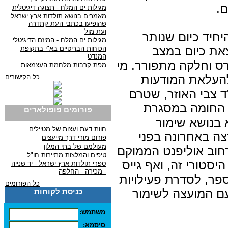
ם.
מגילות ים המלח - תצוגה דיגיטלית
מאמרים בנושא תולדות ארץ ישראל
שהופיעו בכתבי העת קתדרה
ועת-מול
חיד כיום שנותר
מגילות ים המלח - המיזם הדיגיטלי
את כיום במצב
הכוחות הבריטיים בא"י בתקופת
המנדט
רס וחלקה מתפורר. מי
מפת קרבות מלחמת העצמאות
העלאת המודעות
כל הקישורים
 צבי האוזר, שטרם
 החומה במסגרת
פורומים פופולארים
 בנושא שימור
חוות דעת ועצות של מטיילים
צה באחרונה בפני
פורום מורי דרך מייעצים
מעולמם של בתי המלון
חוב אוליפנט הממוקם
טיפים והמלצות מתיירות חו"ל
סטורי זה, ואף גייס
ספרי תולדות ארץ ישראל - יד שנייה
- מכירה - החלפה
פר, לסדרת פעילויות
כל הפורומים
ם המועצה לשימור
כניסת לקוחות
משתמש:
סיסמא: