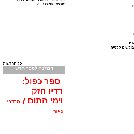
ת
ד
לפה
וקשים לקנייה
כל החדשות
המלצה לספר חדש
ספר כפול:
רדיו חזק
וימי התום /
מרדכי
נאור