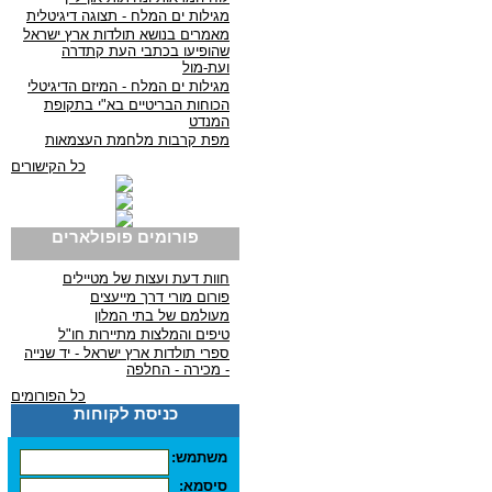
מגילות ים המלח - תצוגה דיגיטלית
מאמרים בנושא תולדות ארץ ישראל
שהופיעו בכתבי העת קתדרה
ועת-מול
מגילות ים המלח - המיזם הדיגיטלי
הכוחות הבריטיים בא"י בתקופת
המנדט
מפת קרבות מלחמת העצמאות
כל הקישורים
פורומים פופולארים
חוות דעת ועצות של מטיילים
פורום מורי דרך מייעצים
מעולמם של בתי המלון
טיפים והמלצות מתיירות חו"ל
ספרי תולדות ארץ ישראל - יד שנייה
- מכירה - החלפה
כל הפורומים
כניסת לקוחות
משתמש:
סיסמא: