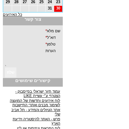
29
28
27
26
25
24
23
31
30
כל האירועים
צור קשר
קישורים שימושים
עמוד תיור ישראלי בפייסבוק -
הצטרף ע"י עשיית LIKE
לוח אירועים וחדשות של המועצה
לשימור מבנים ואתרי התיישבות
אתר הטיולים והמידע - תל אביב
שלי
פרש - האתר להיסטוריה וידיעת
הארץ
לוח המראות ונחיתות און ליין