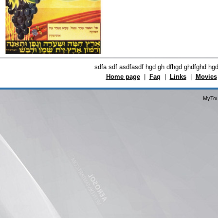
sdfa sdf asdfasdf hgd gh dfhgd ghdfghd hg
Home page
|
Faq
|
Links
|
Movies
MyTou