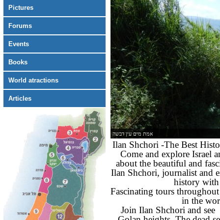
Pictures
Forums
Events
Books
World atractions
Articles
Ilan Shchori -The Best Histo
Come and explore Israel a
about the beautiful and fasci
Ilan Shchori, journalist and 
history with
Fascinating tours throughout 
in the wor
Join Ilan Shchori and see
Golan heights. The dead se