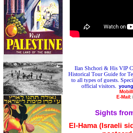
Ilan Shchori & His VIP Ca
Historical Tour Guide for Te
to all types of guests. Spec
official visitors.
young 
Mobil
E-Mail
:
Sights from
El-Hama (Israeli s