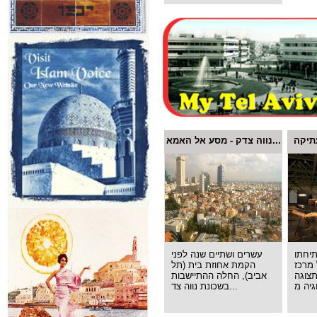
תיקה
נווה צדק - מסע אל האמא...
תיחתו
עשרים ושתיים שנה לפני
מרכז
הקמת אחוזת בית (תל
צוגה
אביב), החלה ההתיישבות
בשכונת נווה צד...