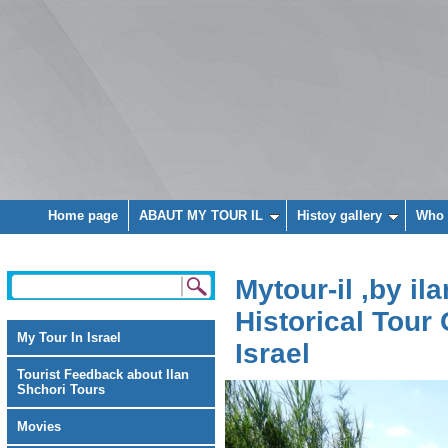
Home page
ABAUT MY TOUR IL
Histoy gallery
Who 
Mytour-il ,by il
Historical Tour 
My Tour In Israel
Israel
Tourist Feedback about Ilan
Shchori Tours
Movies