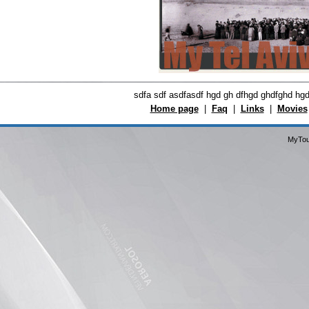
sdfa sdf asdfasdf hgd gh dfhgd ghdfghd hg
Home page
|
Faq
|
Links
|
Movies
MyTou