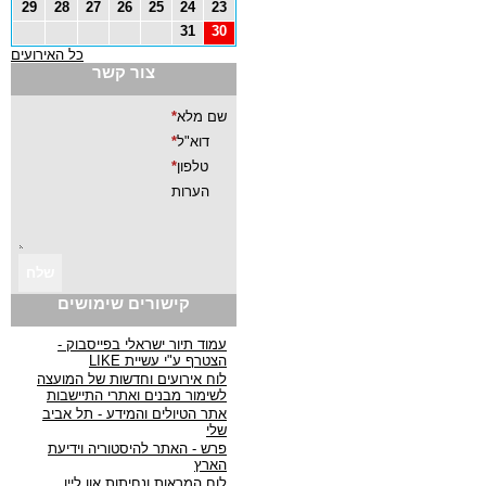
29
28
27
26
25
24
23
31
30
כל האירועים
צור קשר
קישורים שימושים
עמוד תיור ישראלי בפייסבוק -
הצטרף ע"י עשיית LIKE
לוח אירועים וחדשות של המועצה
לשימור מבנים ואתרי התיישבות
אתר הטיולים והמידע - תל אביב
שלי
פרש - האתר להיסטוריה וידיעת
הארץ
לוח המראות ונחיתות און ליין