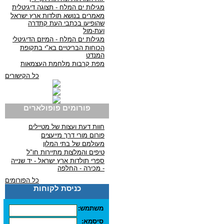
מגילות ים המלח - תצוגה דיגיטלית
מאמרים בנושא תולדות ארץ ישראל
שהופיעו בכתבי העת קתדרה
ועת-מול
מגילות ים המלח - המיזם הדיגיטלי
הכוחות הבריטיים בא"י בתקופת
המנדט
מפת קרבות מלחמת העצמאות
כל הקישורים
פורומים פופולארים
חוות דעת ועצות של מטיילים
פורום מורי דרך מייעצים
מעולמם של בתי המלון
טיפים והמלצות מתיירות חו"ל
ספרי תולדות ארץ ישראל - יד שנייה
- מכירה - החלפה
כל הפורומים
כניסת לקוחות
משתמש:
סיסמא: