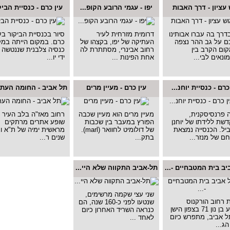
 עציון - דרך האבות
יפו - עגמי הרובע הקופ...
עין כרם - כנסיית הביק
דרך בה עברו אבותינו
דרומית מזרחית לעיר
סיור בכנסיית הביקור בעי
ם על גב ההר נצפה
העתיקה של יפו, בקצהו של
כרם. במקום הייתה במק
ום הקרב בין
רחוב אבינרי, מסתתרת לה
כנסיה צלבנית שננטשה 
נאים לבי...
אחת הפינות ...
ידי יו...
כרם - כנסיית יוחנ...
עין כרם - מעיין מרים
תל אביב - החומה העתיק
 פרנסיסקנית,
מעיין מרים הוא מעיין שכבה
רחוב מאז"ה בלב העיר ,
שת ללידתו של יוחנן
הפורץ במעבר בין שכבות
שופע אתרים מרתקים
ל. הכנסייה נמצאת
של דולומיט לחוואר (marl).
מראשית ימיה של ת"א ו
ם של מנזר...
בתק...
שנים ר...
ב בית המטבחיים -...
תל-אביב התקווה שלא היי...
שני עצי שקמה מרשימים,
 רחוב הורקנוס
שנטעו לפני כ-160 שנה, הם
ויהושע בן נון 71 בצפון הישן
כנראה השריד האחרון כיום
ל אביב, מתפרש כיום
לאחד ...
ג...