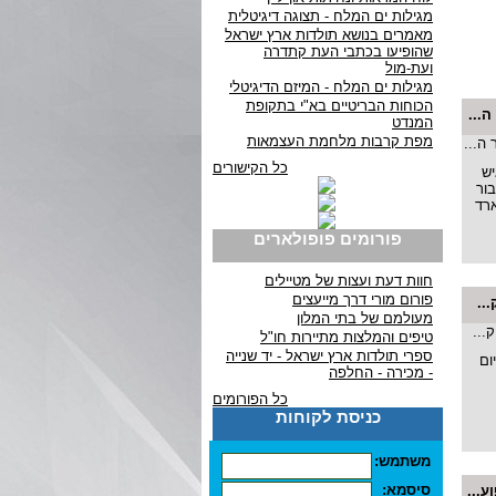
מגילות ים המלח - תצוגה דיגיטלית
מאמרים בנושא תולדות ארץ ישראל
שהופיעו בכתבי העת קתדרה
ועת-מול
מגילות ים המלח - המיזם הדיגיטלי
הכוחות הבריטיים בא"י בתקופת
ה...
המנדט
מפת קרבות מלחמת העצמאות
כל הקישורים
ש
בור
רד
פורומים פופולארים
חוות דעת ועצות של מטיילים
פורום מורי דרך מייעצים
מעולמם של בתי המלון
טיפים והמלצות מתיירות חו"ל
ספרי תולדות ארץ ישראל - יד שנייה
ום
- מכירה - החלפה
כל הפורומים
כניסת לקוחות
משתמש:
סיסמא:
ע...