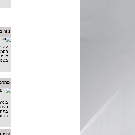
נווה צ
עשרים
הקמת
אביב)
בשכונ
מתחם שרונה
בימים
העבו
בתחום
ביותר
פריחה