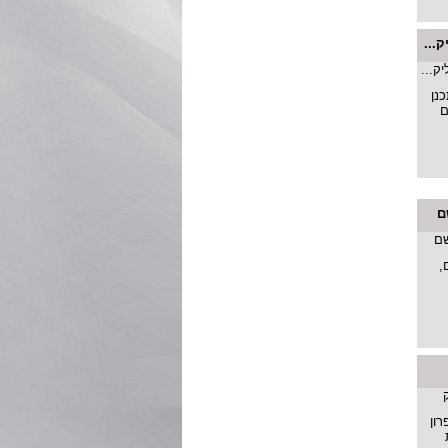
...
נן
ם
ם
,
רון