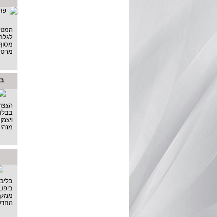
המטיי
לגלבו
מסוף 
מרס,
בי
הצצה 
בבלרו
ויצמן
מנהיג
בליבה
ביפו,
ממקו
החדשי