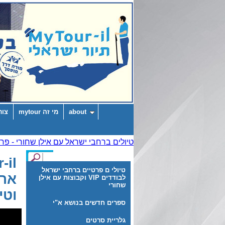
about
מי זה mytour
צור
טיולי ם פרטיים ברחבי ישראל
ארץ
לבודדים VIP וקבוצות עם אילן
שחורי
וטי
ספרים חדשים בנושא א"י
גלריית סרטים