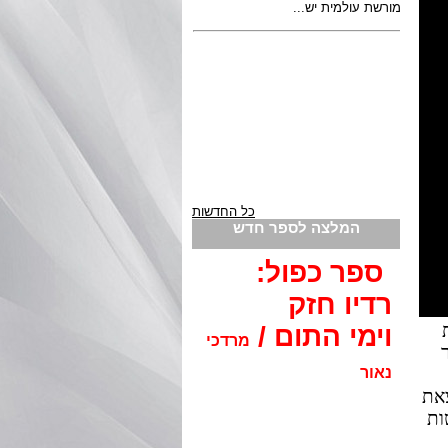
כל החדשות
המלצה לספר חדש
ספר כפול:
רדיו חזק
וימי התום /
מרדכי
ר
נאור
צאת
ות