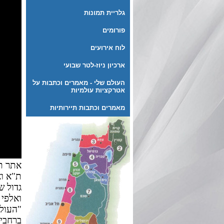
גלריית תמונות
פורומים
לוח אירועים
ארכיון ניוז-לטר שבועי
העולם שלי - מאמרים וכתבות על
אטרקציות עולמיות
מאמרים וכתבות תיירותיות
אתר תי
ת"א וא
גדול ש
ואלפי 
"העולם
ברחבי 