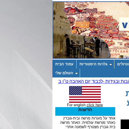
טיולים
גלויות היסטוריות
עמוד הבית
העולם שלי
ת
For english
click here
חדשות