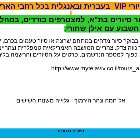
עברית ובאנגלית בכל רחבי הארץ
 סיורים בת"א, למצטרפים בודדים, במהל
השבוע עם אילן שחורי
.
בבוקר סיור מדהים במתחם שרונה או סיור טעמים בכרם, 
 נווה צדק, צהריים המושבה האמריקאית טמפלרית וצהריים
. כפוף למספר הנרשמים. פרטים על הסיורים והרשמה בלינ
http://www.mytelaviv.co.il/tours_a
.
אל חמה ונהר הירמוך - גלוייה משנות השישים
טיולים נבחרים