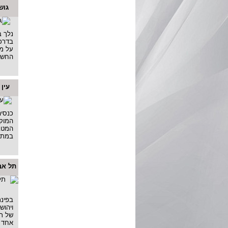
גוש
נלך ב
בדרכ
על מק
החשמו
עין 
כנסיה
המוקד
המטבי
במתח
תל אבי
בפינת
של ת
אחד ה