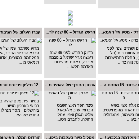
דק - מסע אל האמא...
הרעש הגדול – 86 שנה לר...
קברו העלוב של הגיבור 
 ושתיים שנה לפני
מדוע נשתכח שמו של אי
בדיוק החודש לפני 86 שנה,
 אחוזת בית (תל
הצבא הבריטי הבכיר, גי
רעשה ארץ ישראל בעוצמה
, החלה ההתיישבות
המלחמה במצרים, אדוא
אדירה, באחת מרעידות
ת נווה צד...
תומאס מי...
האדמה הקשו...
 IN מתחם ה...
ארמון החורף של האמיר מ...
12 מיליון פריטים סרוק...
בסיור עיתונאים שהיה בי
 אלה מצוי בשיא
כיצד הפך ראש השבט
רביעי בארכיון הציוני
דות אחד מהפרויקטים
הבדואי ערב אל-פאדל
בירושלים , מסר מנהלו
 השימור, מהגדולים
שליט הגולן וצפון עמק
החדש של הא...
 בעו...
החולה, לחברם הטו...
 מוקדמת בגלבוע / ...
מסלול סיור בעקבות ביקו...
הורדוס המלך, האיש ופו