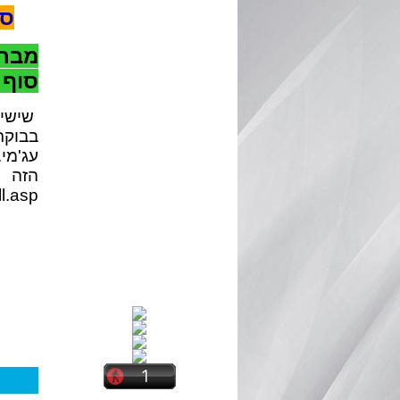
סיורי VIP ב
מבחר
סוף 
שישי 
בבוקר
עג'מי
הזה
ll.asp