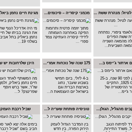
טיול: מנהרת ששת ...
מכמני קיסריה – סיכומים...
מגינת חיים נחמן ביאליק
מתוך יוזמה פרטית ותרומות
מי היה אדריכל הנוף שתכ
לאומי ציפורי, נפתחה
הפיקה באחרונה העמותה
את הגינה בביתו של חיי
ת ששת הפירים
לידידי קיסריה העתיקה צמד
נחמן ביאליק בתל אביב
ה מהמאה השנייה
ספרי ...
בשלהי 19...
מאה השביעית...
 ארתור ג'יימס ב...
175 שנה של נוכחות אמרי...
היכן שלרחובות יש ש
בדיוק לפני 90 שנה, ב-25
ב-4 ליולי, ביום חמישי
מה המשותף לאחד העם
למרס 1925, התקיים
בשבוע שעבר, נחוג
חיים נחמן ביאליק, זלמן
ר ההיסטוריה של
בארצות הברית וגם
שז"ר, אשר ברש ויוסף
 ג'יימ...
בישראל יום העצמאות ה...
שפרינצק? ל...
טוניסיה פותחת שעריה ל...
שביל רכבת העמק
ד לפיתוח הנגב
בין המדבר הגדול לעמק
בימים אלה יצא לאור ספ
ל, משרד התיירות,
הירוק הפורה, בין חדש
חביב בשם "שביל רכבת