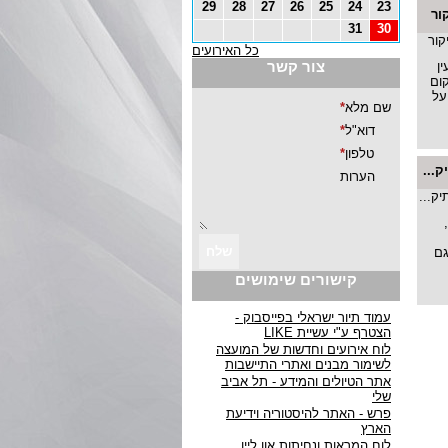
29
28
27
26
25
24
23
ור
31
30
כל האירועים
צור קשר
ן
ום
על
...
גם
קישורים שימושים
עמוד תיור ישראלי בפייסבוק -
הצטרף ע"י עשיית LIKE
לוח אירועים וחדשות של המועצה
לשימור מבנים ואתרי התיישבות
אתר הטיולים והמידע - תל אביב
שלי
פרש - האתר להיסטוריה וידיעת
הארץ
לוח המראות ונחיתות און ליין