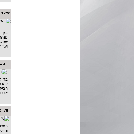
הצעה ל
בגן ה
מנהר
שפעל
ועד ה
האם
הביקו
ארתור
70 יקבים מהגליל, הגולן...
המשר
והגלי