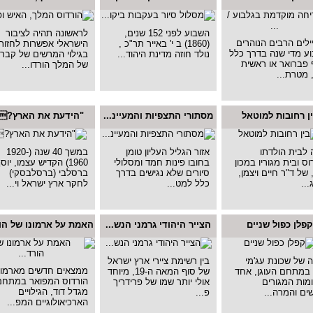
השבוע לפני 152 שנים,
לראשונה תהיה לציבור
לים הרבים הנוהרים
(1860) ב י' באייר תר"כ ,
הישראלי אפשרות לחזות
ע מדי שנה בדרך כלל
נולד חוזה מדינת היהוד...
בגילוי המרשים של קברו
פברואר או ראשית
של המלך הורדו...
 מטרת...
ן רחובות למוטאל
מסתורי התצפיות והמעיינ...
"הידעת את הארץ?.
לבית הולדתו
אזור הגליל העליון טומן
במשך 40 שנה (1920-
ס ובית מגוריו במכון
בחובו פינות חמד ומסלולי
1960) הקדיש עצמו, יוס
, של ד"ר חיים ויצמן,
סיורים שלא נגישים בדרך
ברסלבי (ברסלבסקי)
...
כלל למט...
לחקר ארץ ישראל וי...
קפלן כפול שניים
הצייר היהודי גרמני הנש...
האמת על ארמונו של הור
 של שכונת עג'מי
בין רשימת ציירי ארץ ישראל
ממצאים חדשים מארמון
 במתחם העוגן, אחד
של סוף המאה ה-19, מיוחד
הורדוס המפואר במתחם
מות המגורים
אולי יותר שמו של פרידריך
מגדל דוד, הגילויים
ם והמרה...
פ...
הארכיאולוגיים המפ...